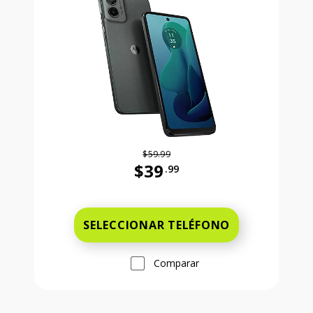
$59.99
$39
.99
Antes el precio era 59 dollars and 
SELECCIONAR TELÉFONO
Comparar