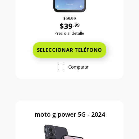
$59.99
$39
.99
Antes el precio era 59 dollars and 99
Precio al detalle
SELECCIONAR TELÉFONO
Comparar
moto g power 5G - 2024