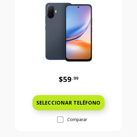
$59
.99
Antes el precio era 59 dollars and 
SELECCIONAR TELÉFONO
Comparar