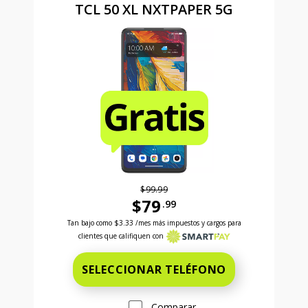
TCL 50 XL NXTPAPER 5G
$99.99
$79
.99
Antes el precio era 99 dollars and 99 cents Ahora el
Tan bajo como
$3.33
/mes más impuestos y cargos para
clientes que califiquen con
SELECCIONAR TELÉFONO
Comparar