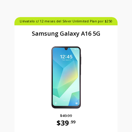
Llévatelo c/ 12 meses del Silver Unlimited Plan por $250
Samsung Galaxy A16 5G
$49.99
$39
.99
Antes el precio era 49 dollars and 