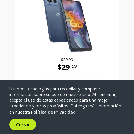
$39.99
$29
.99
Antes el precio era 39 dollars and 
Usamos tecnologías para recopilar y compartir
SELECCIONAR TELÉFONO
información sobre su uso de nuestro sitio. Al continuar,
acepta el uso de estas capacidades para una mejor
experiencia y otros propósitos. Obtenga más información
Comparar
en nuestra
Política de Privacidad
.
Cerrar