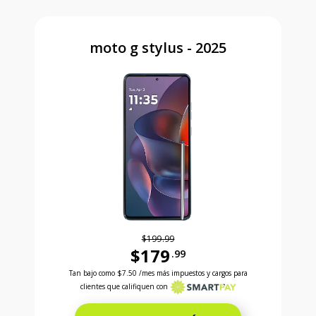
moto g stylus - 2025
$199.99
$179
.99
Antes el precio era 199 dollars and 99 cents Ahora e
Tan bajo como
$7.50
/mes más impuestos y cargos para
clientes que califiquen con