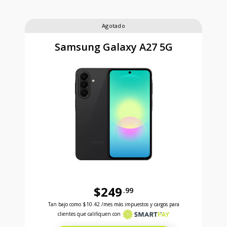
Agotado
Samsung Galaxy A27 5G
$249
.99
Antes el precio era 249 dollars and 99 cents Ahora e
Tan bajo como
$10.42
/mes más impuestos y cargos para
clientes que califiquen con