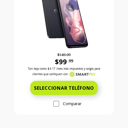
$149.99
$99
.99
Antes el precio era 149 dollars and 99 cents Ahora e
Tan bajo como
$4.17
/mes más impuestos y cargos para
clientes que califiquen con
SELECCIONAR TELÉFONO
Comparar