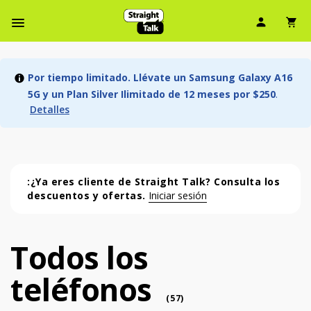
Ícono d
Ic
Menú de barra de navegación
Por tiempo limitado. Llévate un Samsung Galaxy A16
5G y un Plan Silver Ilimitado de 12 meses por $250
.
Detalles
:¿Ya eres cliente de Straight Talk? Consulta los
descuentos y ofertas.
Iniciar sesión
Todos los
Todos los teléfonos (57 phone )
teléfonos
phone
(
57
)