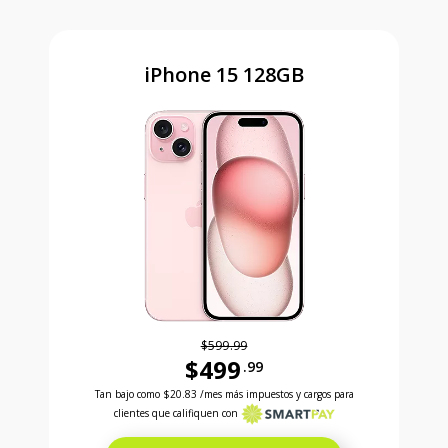
iPhone 15 128GB
$599.99
$499
.99
Antes el precio era 599 dollars and 99 cents Ahora e
Tan bajo como
$20.83
/mes más impuestos y cargos para
clientes que califiquen con