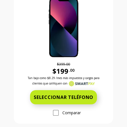
$399.00
$199
.00
Antes el precio era 399 dollars and 00 cents Ahora e
Tan bajo como
$8.29
/mes más impuestos y cargos para
clientes que califiquen con
SELECCIONAR TELÉFONO
Comparar