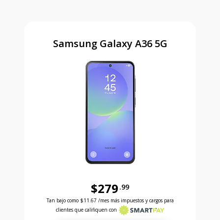
Samsung Galaxy A36 5G
$279
.99
Antes el precio era 279 dollars and 99 cents Ahora e
Tan bajo como
$11.67
/mes más impuestos y cargos para
clientes que califiquen con