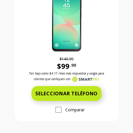
$149.99
$99
.99
Antes el precio era 149 dollars and 99 cents Ahora e
Tan bajo como
$4.17
/mes más impuestos y cargos para
clientes que califiquen con
SELECCIONAR TELÉFONO
Comparar