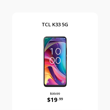
TCL K33 5G
$39.99
$19
.99
Antes el precio era 39 dollars and 