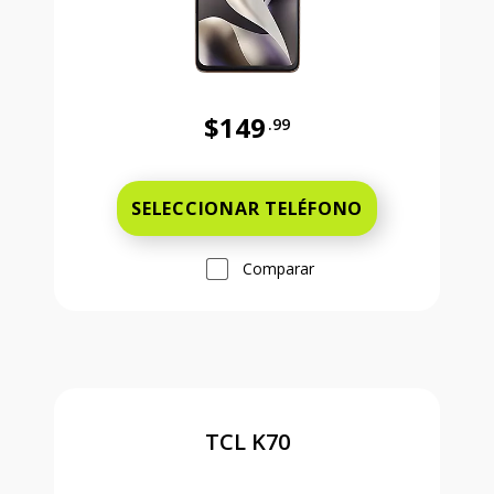
$149
.99
Antes el precio era 149 dollars and
SELECCIONAR TELÉFONO
Comparar
TCL K70