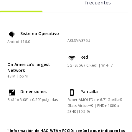
frecuentes
Sistema Operativo
A3LSMA376U
Android 16.0
Red
On America's largest
5G (Sub6 / C Red) | Wi-Fi 7
Network
eSIM | pSIM
Dimensiones
Pantalla
6.41” x 3.08” x 0.29” pulgadas
Super AMOLED de 6.7" Gorilla®
Glass Victus+® | FHD+ 1080 x
2340 (19.5:9)
1
Información de HAC, WEA y FCCID:
según lo que indiquen las