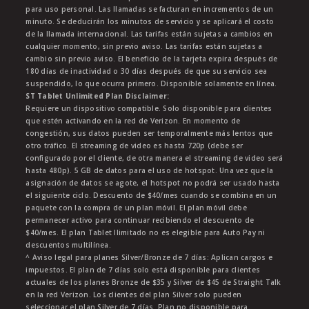
para uso personal. Las llamadas se facturan en incrementos de un
minuto. Se deducirán los minutos de servicio y se aplicará el costo
de la llamada internacional. Las tarifas están sujetas a cambios en
cualquier momento, sin previo aviso. Las tarifas están sujetas a
cambio sin previo aviso. El beneficio de la tarjeta expira después de
180 días de inactividad o 30 días después de que su servicio sea
suspendido, lo que ocurra primero. Disponible solamente en línea.
ST Tablet Unlimited Plan Disclaimer:
Requiere un dispositivo compatible. Solo disponible para clientes
que estén activando en la red de Verizon. En momento de
congestión, sus datos pueden ser temporalmente más lentos que
otro tráfico. El streaming de video es hasta 720p (debe ser
configurado por el cliente, de otra manera el streaming de video será
hasta 480p). 5 GB de datos para el uso de hotspot. Una vez que la
asignación de datos se agote, el hotspot no podrá ser usado hasta
el siguiente ciclo. Descuento de $40/mes cuando se combina en un
paquete con la compra de un plan móvil. El plan móvil debe
permanecer activo para continuar recibiendo el descuento de
$40/mes. El plan Tablet Ilimitado no es elegible para Auto Pay ni
descuentos multilínea.
^ Aviso legal para planes Silver/Bronze de 7 días: Aplican cargos e
impuestos. El plan de 7 días solo está disponible para clientes
actuales de los planes Bronze de $35 y Silver de $45 de Straight Talk
en la red Verizon. Los clientes del plan Silver solo pueden
seleccionar el plan Silver de 7 días. Plan no disponible para