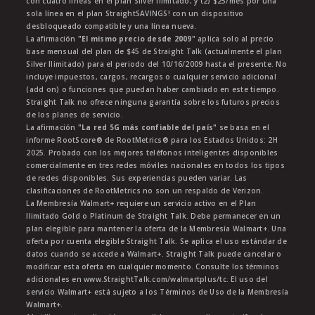
con cuatro líneas en el plan Silver Ilimitado; y (2) $25/mes por una
sola línea en el plan StraightSAVINGS! con un dispositivo
desbloqueado compatible y una línea nueva.
La afirmación
"El mismo precio desde 2009"
aplica solo al precio
base mensual del plan de $45 de Straight Talk (actualmente el plan
Silver Ilimitado) para el periodo del 10/16/2009 hasta el presente. No
incluye impuestos, cargos, recargos o cualquier servicio adicional
(add on) o funciones que puedan haber cambiado en este tiempo.
Straight Talk no ofrece ninguna garantía sobre los futuros precios
de los planes de servicio.
La afirmación
"La red 5G más confiable del país"
se basa en el
informe RootScore® de RootMetrics® para los Estados Unidos: 2H
2025. Probado con los mejores teléfonos inteligentes disponibles
comercialmente en tres redes móviles nacionales en todos los tipos
de redes disponibles. Sus experiencias pueden variar. Las
clasificaciones de RootMetrics no son un respaldo de Verizon.
La Membresía Walmart+ requiere un servicio activo en el Plan
Ilimitado Gold o Platinum de Straight Talk. Debe permanecer en un
plan elegible para mantener la oferta de la Membresía Walmart+. Una
oferta por cuenta elegible Straight Talk. Se aplica el uso estándar de
datos cuando se accede a Walmart+. Straight Talk puede cancelar o
modificar esta oferta en cualquier momento. Consulte los términos
adicionales en www.StraightTalk.com/walmartplus/tc. El uso del
servicio Walmart+ está sujeto a los Términos de Uso de la Membresía
Walmart+.