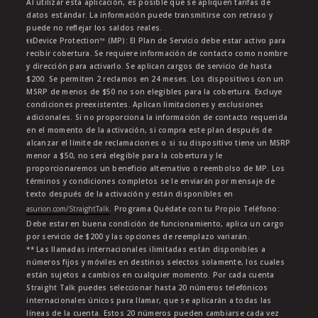
Al utilizar esta aplicación, es posible que se apliquen tarifas de
datos estándar. La información puede transmitirse con retraso y
puede no reflejar los saldos reales.
ŧŧDevice Protection™ (MP): El Plan de Servicio debe estar activo para
recibir cobertura. Se requiere información de contacto como nombre
y dirección para activarlo. Se aplican cargos de servicio de hasta
$200. Se permiten 2 reclamos en 24 meses. Los dispositivos con un
MSRP de menos de $50 no son elegibles para la cobertura. Excluye
condiciones preexistentes. Aplican limitaciones y exclusiones
adicionales. Si no proporciona la información de contacto requerida
en el momento de la activación, si compra este plan después de
alcanzar el límite de reclamaciones o si su dispositivo tiene un MSRP
menor a $50, no será elegible para la cobertura y le
proporcionaremos un beneficio alternativo o reembolso de MP. Los
términos y condiciones completos se le enviarán por mensaje de
texto después de la activación y están disponibles en
asurion.com/StraightTalk
. Programa Quédate con tu Propio Teléfono:
Debe estar en buena condición de funcionamiento, aplica un cargo
por servicio de $200 y las opciones de reemplazo variarán.
** Las llamadas internacionales ilimitadas están disponibles a
números fijos y móviles en destinos selectos solamente, los cuales
están sujetos a cambios en cualquier momento. Por cada cuenta
Straight Talk puedes seleccionar hasta 20 números telefónicos
internacionales únicos para llamar, que se aplicarán a todas las
líneas de la cuenta. Estos 20 números pueden cambiarse cada vez