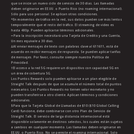
que se inicie un nuevo ciclo de servicio de 30 días. Las llamadas
deben originarse en EE.UU. o Puerto Rico (no roaming internacional).
Sólo para uso personal. Se aplican otras condiciones.
*En momentos de tráfico en la red, sus datos pueden ser más lentos
temporalmente que el resto del tráfico. El streaming de video es
hasta 480p. Pueden aplicarse términos adicionales.
∞Para la inscripción necesitará una Tarjeta de Credito y una Cuenta,
Un mes equivale a 30 dias.
∆Al enviar mensajes de texto con palabras clave al 611611, está de
acuerdo en recibir mensajes de respuesta. Se pueden aplicar tarifas
de mensajes. Por favor, consulte siempre nuestra Política de
Privacidad.
†El acceso a la red 5G requiere un dispositivo con capacidad 5G en
un área de cobertura 5G.
Los Puntos Rewards solo pueden aplicarse a un plan elegible de
Straight Talk después de que se acumule el número total de puntos
necesarios. Los Puntos Rewards no tienen valor monetario y no
pueden transferirse a otro cliente. Aplican términos y condiciones
adicionales.
§Para que la Tarjeta Global de Llamadas de $10 ($10 Global Calling
Card) funcione, debe combinarse con otro Plan de Servicio de
Straight Talk. El servicio de larga distancia internacional está
disponible solamente en destinos selectos, los cuales están sujetos
a cambios en cualquier momento. Las llamadas deben originarse en
EE.UU. o Puerto Rico. No se permite el roaming internacional. Solo