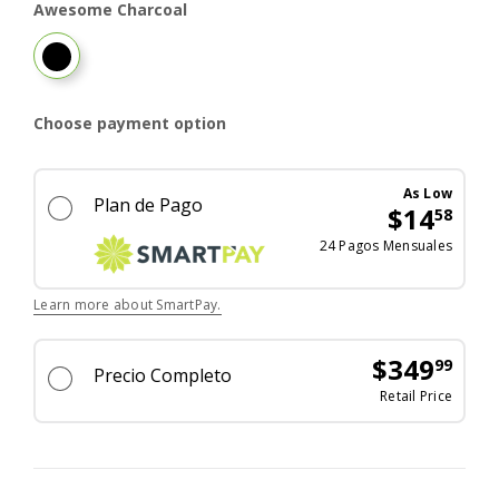
Awesome Charcoal
Awesome Charcoal
Choose payment option
As Low
Plan de Pago
$14
58
El ex
24 Pagos Mensuales
Learn more about SmartPay.
$349
99
Precio Completo
El pr
Retail Price