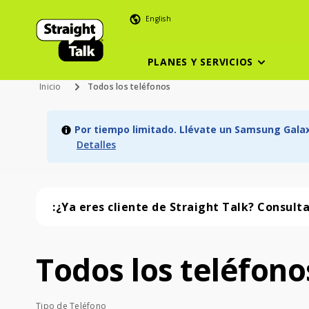
English
PLANES Y SERVICIOS
Inicio
Todos los teléfonos
Por tiempo limitado. Llévate un Samsung Galaxy
Detalles
:¿Ya eres cliente de Straight Talk? Consult
Todos los teléfono
Todos los teléfonos (57 phone )
Tipo de Teléfono