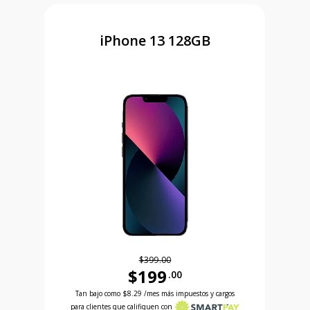
iPhone 13 128GB
$399.00
$199
.00
Antes el precio era 399 dollars and 00 cents Ahora
 and 99 cents Ahora el precio es 99 dollars and 99 cents
Tan bajo como
$8.29
/mes más impuestos y cargos
para clientes que califiquen con