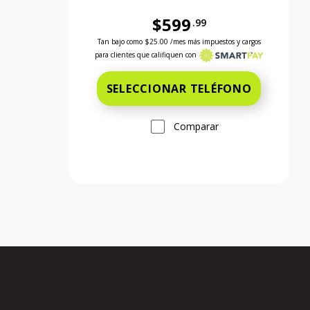
$599
.99
Antes el precio era 599 dollars and 99 cents 
Tan bajo como
$25.00
/mes más impuestos y cargos
para clientes que califiquen con
SELECCIONAR TELÉFONO
Comparar