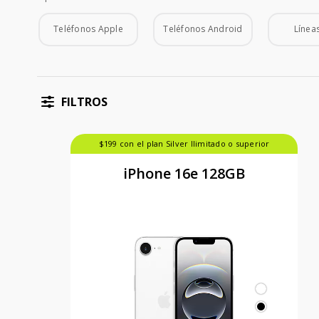
Tipo de Teléfono
Teléfonos Apple
Teléfonos Android
Líneas
FILTROS
$199 con el plan Silver Ilimitado o superior
iPhone 16e 128GB