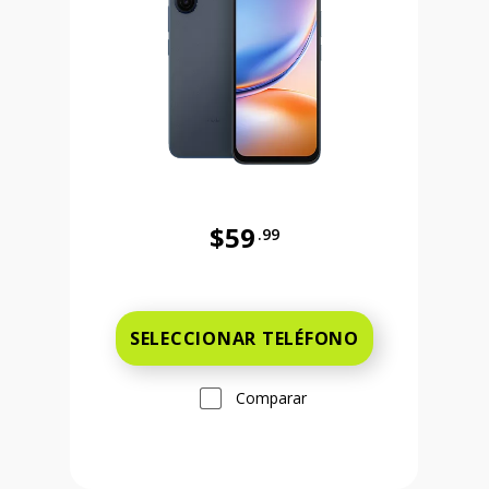
$59
.99
Antes el precio era 59 dollars and 
 and 99 cents Ahora el precio es 149 dollars and 99 cents
SELECCIONAR TELÉFONO
Comparar