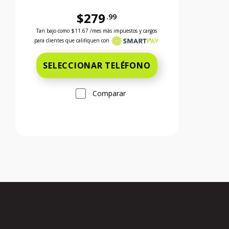
$279
.99
 el precio es 299 dollars and 99 cents
Antes el precio era 279 dollars and 99 cents Ahora el 
Tan bajo como
$11.67
/mes más impuestos y cargos
para clientes que califiquen con
SELECCIONAR TELÉFONO
Comparar