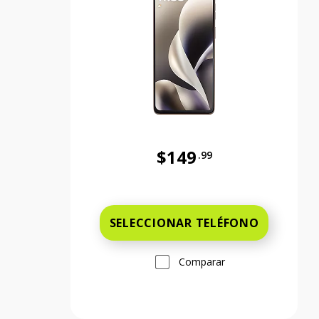
$149
.99
Antes el precio era 149 dollars
SELECCIONAR TELÉFONO
Comparar