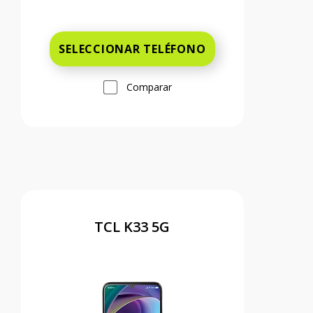
Antes el precio era 49 dollars and 99 c
SELECCIONAR TELÉFONO
Comparar
TCL K33 5G