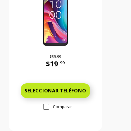
$39.99
$19
.99
99 cents Ahora el precio es 59 dollars and 99 cents
Antes el precio era 39 dollars and 99 c
SELECCIONAR TELÉFONO
Comparar