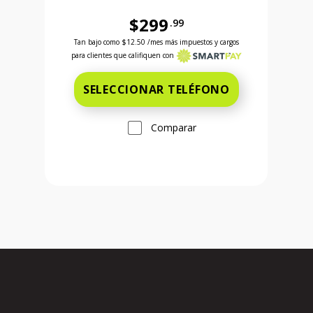
$299
.99
Ahora el precio es 599 dollars and 99 cents
Antes el precio era 299 dollars and 99 cents Ahora
Tan bajo como
$12.50
/mes más impuestos y cargos
para clientes que califiquen con
SELECCIONAR TELÉFONO
Comparar