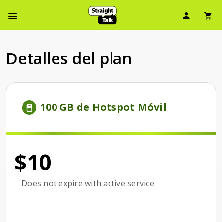
Ícono d
Ic
Menú de barra de navegación
Detalles del plan
Price is 10 dollars and 00 cents per month
100 GB de Hotspot Móvil
$10
Does not expire with active service
Does not expire with active service