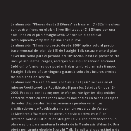
La afirmación
"Planes desde $25/mes"
se basa en: (1) $25/línea/mes
con cuatro líneas en el plan Silver Ilimitado; y (2) $25/mes por una
sola línea en el plan StraightSAVINGS! con un dispositivo
desbloqueado compatible y una línea nueva.
La afirmación
"El mismo precio desde 2009"
aplica solo al precio
base mensual del plan de $45 de Straight Talk (actualmente el plan
Silver Ilimitado) para el periodo del 10/16/2009 hasta el presente. No
incluye impuestos, cargos, recargos o cualquier servicio adicional
(add on) o funciones que puedan haber cambiado en este tiempo.
Straight Talk no ofrece ninguna garantía sobre los futuros precios
de los planes de servicio.
La afirmación
"La red 5G más confiable del país"
se basa en el
informe RootScore® de RootMetrics® para los Estados Unidos: 2H
2025. Probado con los mejores teléfonos inteligentes disponibles
comercialmente en tres redes móviles nacionales en todos los tipos
de redes disponibles. Sus experiencias pueden variar. Las
clasificaciones de RootMetrics no son un respaldo de Verizon.
La Membresía Walmart+ requiere un servicio activo en el Plan
Ilimitado Gold o Platinum de Straight Talk. Debe permanecer en un
plan elegible para mantener la oferta de la Membresía Walmart+. Una
oferta por cuenta elegible Straight Talk. Se aplica el uso estándar de