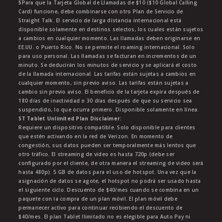
§Para que la Tarjeta Global de Llamadas de $10 ($10 Global Calling
Card) funcione, debe combinarse con otro Plan de Servicio de
Straight Talk. El servicio de larga distancia internacional está
disponible solamente en destinos selectos, los cuales están sujetos
a cambios en cualquier momento. Las llamadas deben originarse en
EE.UU. o Puerto Rico. No se permite el roaming internacional. Solo
para uso personal. Las llamadas se facturan en incrementos de un
minuto. Se deducirán los minutos de servicio y se aplicará el costo
de la llamada internacional. Las tarifas están sujetas a cambios en
cualquier momento, sin previo aviso. Las tarifas están sujetas a
cambio sin previo aviso. El beneficio de la tarjeta expira después de
180 días de inactividad o 30 días después de que su servicio sea
suspendido, lo que ocurra primero. Disponible solamente en línea.
ST Tablet Unlimited Plan Disclaimer:
Requiere un dispositivo compatible. Solo disponible para clientes
que estén activando en la red de Verizon. En momento de
congestión, sus datos pueden ser temporalmente más lentos que
otro tráfico. El streaming de video es hasta 720p (debe ser
configurado por el cliente, de otra manera el streaming de video será
hasta 480p). 5 GB de datos para el uso de hotspot. Una vez que la
asignación de datos se agote, el hotspot no podrá ser usado hasta
el siguiente ciclo. Descuento de $40/mes cuando se combina en un
paquete con la compra de un plan móvil. El plan móvil debe
permanecer activo para continuar recibiendo el descuento de
$40/mes. El plan Tablet Ilimitado no es elegible para Auto Pay ni