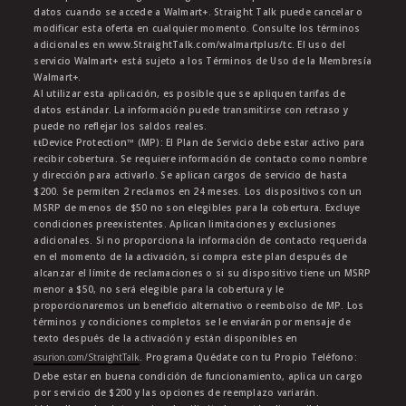
datos cuando se accede a Walmart+. Straight Talk puede cancelar o
modificar esta oferta en cualquier momento. Consulte los términos
adicionales en www.StraightTalk.com/walmartplus/tc. El uso del
servicio Walmart+ está sujeto a los Términos de Uso de la Membresía
Walmart+.
Al utilizar esta aplicación, es posible que se apliquen tarifas de
datos estándar. La información puede transmitirse con retraso y
puede no reflejar los saldos reales.
ŧŧDevice Protection™ (MP): El Plan de Servicio debe estar activo para
recibir cobertura. Se requiere información de contacto como nombre
y dirección para activarlo. Se aplican cargos de servicio de hasta
$200. Se permiten 2 reclamos en 24 meses. Los dispositivos con un
MSRP de menos de $50 no son elegibles para la cobertura. Excluye
condiciones preexistentes. Aplican limitaciones y exclusiones
adicionales. Si no proporciona la información de contacto requerida
en el momento de la activación, si compra este plan después de
alcanzar el límite de reclamaciones o si su dispositivo tiene un MSRP
menor a $50, no será elegible para la cobertura y le
proporcionaremos un beneficio alternativo o reembolso de MP. Los
términos y condiciones completos se le enviarán por mensaje de
texto después de la activación y están disponibles en
asurion.com/StraightTalk
. Programa Quédate con tu Propio Teléfono:
Debe estar en buena condición de funcionamiento, aplica un cargo
por servicio de $200 y las opciones de reemplazo variarán.