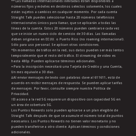
** Las llamadas internacionales ilimitadas están disponibles a
números fijos y móviles en destinos selectos solamente, los cuales
están sujetos a cambios en cualquier momento. Por cada cuenta
Straight Talk puedes seleccionar hasta 20 números telefónicos
internacionales únicos para llamar, que se aplicarán a todas las
líneas de la cuenta. Estos 20 números pueden cambiarse cada vez
que se inicie un nuevo ciclo de servicio de 30 días. Las llamadas
deben originarse en EE.UU. o Puerto Rico (no roaming internacional).
Sólo para uso personal. Se aplican otras condiciones.
*En momentos de tráfico en la red, sus datos pueden ser más lentos
temporalmente que el resto del tráfico. El streaming de video es
hasta 480p. Pueden aplicarse términos adicionales.
∞Para la inscripción necesitará una Tarjeta de Credito y una Cuenta,
Un mes equivale a 30 dias.
∆Al enviar mensajes de texto con palabras clave al 611611, está de
acuerdo en recibir mensajes de respuesta. Se pueden aplicar tarifas
de mensajes. Por favor, consulte siempre nuestra Política de
Privacidad.
†El acceso a la red 5G requiere un dispositivo con capacidad 5G en
un área de cobertura 5G.
Los Puntos Rewards solo pueden aplicarse a un plan elegible de
Straight Talk después de que se acumule el número total de puntos
necesarios. Los Puntos Rewards no tienen valor monetario y no
pueden transferirse a otro cliente. Aplican términos y condiciones
adicionales.