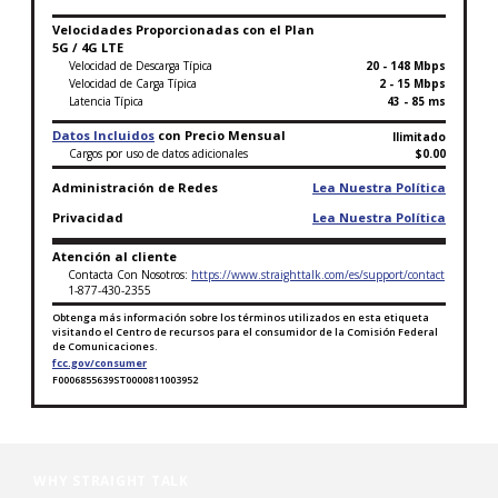
Velocidades Proporcionadas con el Plan
5G / 4G LTE
Velocidad de Descarga Típica
20 - 148 Mbps
Velocidad de Carga Típica
2 - 15 Mbps
Latencia Típica
43 - 85 ms
Datos Incluidos
con Precio Mensual
Ilimitado
Cargos por uso de datos adicionales
$0.00
Administración de Redes
Lea Nuestra Política
Privacidad
Lea Nuestra Política
Atención al cliente
Contacta Con Nosotros:
https://www.straighttalk.com/es/support/contact
1-877-430-2355
Obtenga más información sobre los términos utilizados en esta etiqueta
visitando el Centro de recursos para el consumidor de la Comisión Federal
de Comunicaciones.
fcc.gov/consumer
F0006855639ST0000811003952
Finaliza la etiqueta de datos sobre banda ancha para 
WHY STRAIGHT TALK