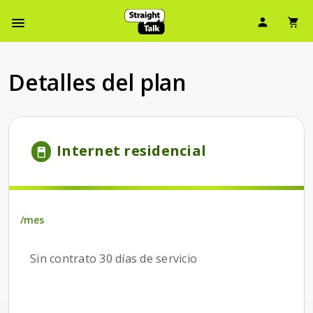
Ícono d
Ic
Menú de barra de navegación
Detalles del plan
Internet residencial
/mes
/mes
Sin contrato 30 días de servicio
Sin contrato 30 días de servicio