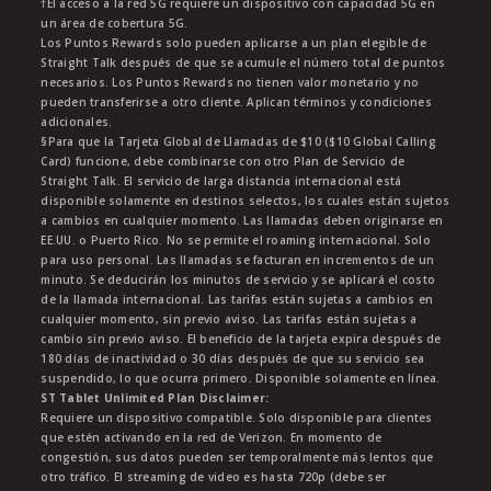
†El acceso a la red 5G requiere un dispositivo con capacidad 5G en
un área de cobertura 5G.
Los Puntos Rewards solo pueden aplicarse a un plan elegible de
Straight Talk después de que se acumule el número total de puntos
necesarios. Los Puntos Rewards no tienen valor monetario y no
pueden transferirse a otro cliente. Aplican términos y condiciones
adicionales.
§Para que la Tarjeta Global de Llamadas de $10 ($10 Global Calling
Card) funcione, debe combinarse con otro Plan de Servicio de
Straight Talk. El servicio de larga distancia internacional está
disponible solamente en destinos selectos, los cuales están sujetos
a cambios en cualquier momento. Las llamadas deben originarse en
EE.UU. o Puerto Rico. No se permite el roaming internacional. Solo
para uso personal. Las llamadas se facturan en incrementos de un
minuto. Se deducirán los minutos de servicio y se aplicará el costo
de la llamada internacional. Las tarifas están sujetas a cambios en
cualquier momento, sin previo aviso. Las tarifas están sujetas a
cambio sin previo aviso. El beneficio de la tarjeta expira después de
180 días de inactividad o 30 días después de que su servicio sea
suspendido, lo que ocurra primero. Disponible solamente en línea.
ST Tablet Unlimited Plan Disclaimer:
Requiere un dispositivo compatible. Solo disponible para clientes
que estén activando en la red de Verizon. En momento de
congestión, sus datos pueden ser temporalmente más lentos que
otro tráfico. El streaming de video es hasta 720p (debe ser