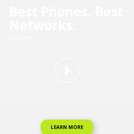
Best Phones. Best
Networks.
Your terms.
why straight talk video for phone
LEARN MORE