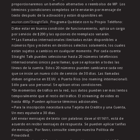
proporcionaremos un beneficio alternativo o reembolso de MP. Los
términos y condiciones completos se le enviarán por mensaje de
texto después de la activación y están disponibles en
asurion.com/StraightTalk
. Programa Quédate con tu Propio Teléfono:
Debe estar en buena condición de funcionamiento, aplica un cargo
por servicio de $200 y las opciones de reemplazo variarán.
** Las llamadas internacionales ilimitadas están disponibles a
números fijos y móviles en destinos selectos solamente, los cuales
están sujetos a cambios en cualquier momento. Por cada cuenta
Straight Talk puedes seleccionar hasta 20 números telefónicos
internacionales únicos para llamar, que se aplicarán a todas las
líneas de la cuenta. Estos 20 números pueden cambiarse cada vez
que se inicie un nuevo ciclo de servicio de 30 días. Las llamadas
deben originarse en EE.UU. o Puerto Rico (no roaming internacional).
Sólo para uso personal. Se aplican otras condiciones.
*En momentos de tráfico en la red, sus datos pueden ser más lentos
temporalmente que el resto del tráfico. El streaming de video es
hasta 480p. Pueden aplicarse términos adicionales.
∞Para la inscripción necesitará una Tarjeta de Credito y una Cuenta,
Un mes equivale a 30 dias.
∆Al enviar mensajes de texto con palabras clave al 611611, está de
acuerdo en recibir mensajes de respuesta. Se pueden aplicar tarifas
de mensajes. Por favor, consulte siempre nuestra Política de
Privacidad.