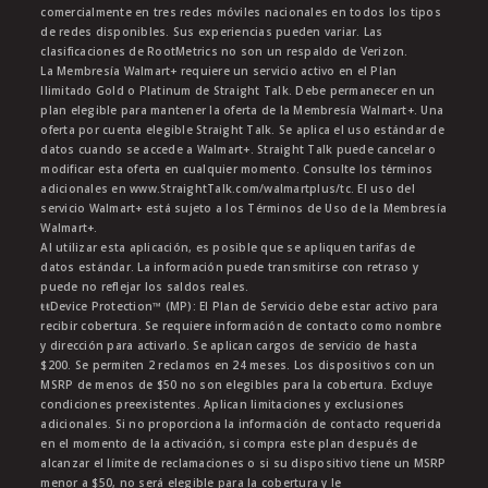
comercialmente en tres redes móviles nacionales en todos los tipos
de redes disponibles. Sus experiencias pueden variar. Las
clasificaciones de RootMetrics no son un respaldo de Verizon.
La Membresía Walmart+ requiere un servicio activo en el Plan
Ilimitado Gold o Platinum de Straight Talk. Debe permanecer en un
plan elegible para mantener la oferta de la Membresía Walmart+. Una
oferta por cuenta elegible Straight Talk. Se aplica el uso estándar de
datos cuando se accede a Walmart+. Straight Talk puede cancelar o
modificar esta oferta en cualquier momento. Consulte los términos
adicionales en www.StraightTalk.com/walmartplus/tc. El uso del
servicio Walmart+ está sujeto a los Términos de Uso de la Membresía
Walmart+.
Al utilizar esta aplicación, es posible que se apliquen tarifas de
datos estándar. La información puede transmitirse con retraso y
puede no reflejar los saldos reales.
ŧŧDevice Protection™ (MP): El Plan de Servicio debe estar activo para
recibir cobertura. Se requiere información de contacto como nombre
y dirección para activarlo. Se aplican cargos de servicio de hasta
$200. Se permiten 2 reclamos en 24 meses. Los dispositivos con un
MSRP de menos de $50 no son elegibles para la cobertura. Excluye
condiciones preexistentes. Aplican limitaciones y exclusiones
adicionales. Si no proporciona la información de contacto requerida
en el momento de la activación, si compra este plan después de
alcanzar el límite de reclamaciones o si su dispositivo tiene un MSRP
menor a $50, no será elegible para la cobertura y le