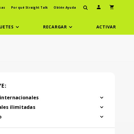
Ícono de usuario
Icono de carr
sas
Por qué Straight Talk
Obtén Ayuda
UETES
RECARGAR
ACTIVAR
E:
 internacionales
ernacionales
ales
ilimitadas
ilimitadas
o