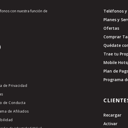
Teléfonos y 
léfonos con nuestra función de
Planes y Ser
Ofertas
Comprar Tar
Quédate con
Trae tu Pro
Mobile Hots
Plan de Pag
Programa d
ca de Privacidad
as
CLIENTE
o de Conducta
ama de Afiliados
Recargar
ibilidad
Activar