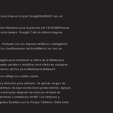
a sola línea en el plan StraightSAVINGS! con un
lver Ilimitado) para el periodo del 10/16/2009 hasta
 este tiempo. Straight Talk no ofrece ninguna
. Probado con los mejores teléfonos inteligentes
 Las clasificaciones de RootMetrics no son un
legible para mantener la oferta de la Membresía
uede cancelar o modificar esta oferta en cualquier
érminos de Uso de la Membresía Walmart+.
no reflejar los saldos reales.
 y dirección para activarlo. Se aplican cargos de
bertura. Excluye condiciones preexistentes. Aplican
ra este plan después de alcanzar el límite de
ternativo o reembolso de MP. Los términos y
ograma Quédate con tu Propio Teléfono: Debe estar