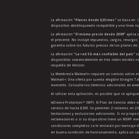
La afirmación
"Planes desde $25/mes"
se basa en: (
dispositivo desbloqueado compatible y una línea nu
La afirmación
"El mismo precio desde 2009"
aplica s
el presente. No incluye impuestos, cargos, recargos
garantía sobre los futuros precios de los planes de s
La afirmación
"La red 5G más confiable del país"
se
disponibles comercialmente en tres redes móviles na
respaldo de Verizon.
La Membresía Walmart+ requiere un servicio activo e
Walmart+. Una oferta por cuenta elegible Straight Ta
momento. Consulte los términos adicionales en www.
Al utilizar esta aplicación, es posible que se apliqu
ŧŧDevice Protection™ (MP): El Plan de Servicio debe e
servicio de hasta $200. Se permiten 2 reclamos en 2
limitaciones y exclusiones adicionales. Si no propor
reclamaciones o si su dispositivo tiene un MSRP men
condiciones completos se le enviarán por mensaje d
en buena condición de funcionamiento, aplica un car