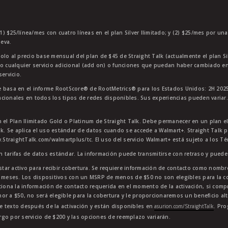
1) $25/línea/mes con cuatro líneas en el plan Silver Ilimitado; y (2) $25/mes por un
eva.
olo al precio base mensual del plan de $45 de Straight Talk (actualmente el plan Si
 o cualquier servicio adicional (add on) o funciones que puedan haber cambiado en
ervicio.
 basa en el informe RootScore® de RootMetrics® para los Estados Unidos: 2H 2025
cionales en todos los tipos de redes disponibles. Sus experiencias pueden variar.
n el Plan Ilimitado Gold o Platinum de Straight Talk. Debe permanecer en un plan e
lk. Se aplica el uso estándar de datos cuando se accede a Walmart+. Straight Talk p
StraightTalk.com/walmartplus/tc. El uso del servicio Walmart+ está sujeto a los T
en tarifas de datos estándar. La información puede transmitirse con retraso y puede 
star activo para recibir cobertura. Se requiere información de contacto como nombre
4 meses. Los dispositivos con un MSRP de menos de $50 no son elegibles para la co
ciona la información de contacto requerida en el momento de la activación, si comp
or a $50, no será elegible para la cobertura y le proporcionaremos un beneficio al
e texto después de la activación y están disponibles en
asurion.com/StraightTalk
. Pr
go por servicio de $200 y las opciones de reemplazo variarán.