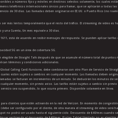
sponibles a números fijos y móviles en destinos selectos solamente, los cuales es
meros telefónicos internacionales únicos para llamar, que se aplicarán a todas la
ervicio de 30 días. Las llamadas deben originarse en EE.UU. o Puerto Rico (no roam
 ser más lentos temporalmente que el resto del tráfico. El streaming de video es h
to y una Cuenta, Un mes equivale a 30 dias.
11611, está de acuerdo en recibir mensajes de respuesta. Se pueden aplicar tarifas
apacidad 5G en un área de cobertura 5G.
 elegible de Straight Talk después de que se acumule el número total de puntos 
plican términos y condiciones adicionales.
lobal Calling Card) funcione, debe combinarse con otro Plan de Servicio de Straight
 cuales están sujetos a cambios en cualquier momento. Las llamadas deben originar
lamadas se facturan en incrementos de un minuto. Se deducirán los minutos de servi
 cualquier momento, sin previo aviso. Las tarifas están sujetas a cambio sin previo 
 servicio sea suspendido, lo que ocurra primero. Disponible solamente en línea.
e para clientes que estén activando en la red de Verizon. En momento de congest
p (debe ser configurado por el cliente, de otra manera el streaming de video será h
tspot no podrá ser usado hasta el siguiente ciclo. Descuento de $40/mes cuando 
tinuar recibiendo el descuento de $40/mes. El plan Tablet Ilimitado no es elegible 