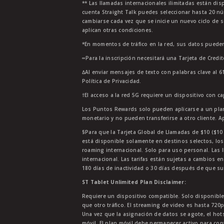
** Las llamadas internacionales ilimitadas están di
cuenta Straight Talk puedes seleccionar hasta 20 nú
cambiarse cada vez que se inicie un nuevo ciclo de s
aplican otras condiciones.
*En momentos de tráfico en la red, sus datos pueden
∞Para la inscripción necesitará una Tarjeta de Credi
∆Al enviar mensajes de texto con palabras clave al 6
Política de Privacidad.
†El acceso a la red 5G requiere un dispositivo con c
Los Puntos Rewards solo pueden aplicarse a un plan
monetario y no pueden transferirse a otro cliente. A
§Para que la Tarjeta Global de Llamadas de $10 ($10 G
está disponible solamente en destinos selectos, los
roaming internacional. Solo para uso personal. Las l
internacional. Las tarifas están sujetas a cambios en
180 días de inactividad o 30 días después de que su
ST Tablet Unlimited Plan Disclaimer:
Requiere un dispositivo compatible. Solo disponibl
que otro tráfico. El streaming de video es hasta 720
Una vez que la asignación de datos se agote, el ho
móvil. El plan móvil debe permanecer activo para con