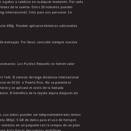
tán sujetos a cambios en cualquier momento. Por cada
s líneas de la cuenta. Estos 20 números pueden
ing internacional). Sólo para uso personal. Se
asta 480p. Pueden aplicarse términos adicionales.
 de mensajes. Por favor, consulte siempre nuestra
necesarios. Los Puntos Rewards no tienen valor
 Talk. El servicio de larga distancia internacional
se en EE.UU. o Puerto Rico. No se permite el
cio y se aplicará el costo de la llamada
aviso. El beneficio de la tarjeta expira después de
ión, sus datos pueden ser temporalmente más lentos
asta 480p). 5 GB de datos para el uso de hotspot.
se combina en un paquete con la compra de un plan
para Auto Pay ni descuentos multilínea.