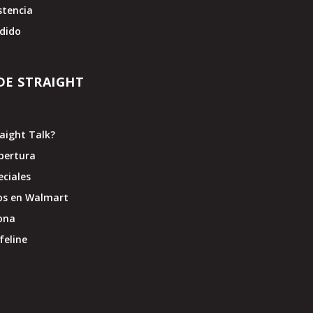
stencia
edido
DE STRAIGHT
raight Talk?
bertura
eciales
os en Walmart
ona
feline