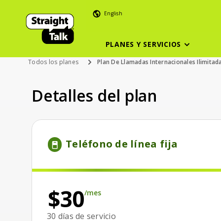
English
PLANES Y SERVICIOS
Todos los planes
Plan De Llamadas Internacionales Ilimitad
Detalles del plan
Price is 30 dollars and 00 cents monthly
$30 por
Teléfono de línea fija
/mes
$30
/mes
30 días de servicio