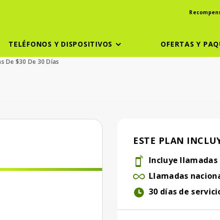
Recompen
TELÉFONOS Y DISPOSITIVOS
OFERTAS Y PAQ
as De $30 De 30 Días
ESTE PLAN INCLUY
 mes
Incluye llamadas
Incluye llamadas int
Llamadas
nacion
Llamadas nacionales 
30 días de servici
30 días de servicio