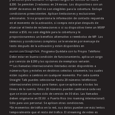
$200. Se permiten 2 reclamos en 24 meses. Los dispositivos con un
MSRP de menos de $50 no son elegibles para la cobertura. Excluye
condiciones preexistentes. Aplican limitaciones y exclusiones
adicionales. Si no proporciona la información de contacto requerida
en el momento de la activación, si compra este plan después de
alcanzar el límite de reclamaciones o si su dispositivo tiene un MSRP
menor a $50, no será elegible para la cobertura y le
proporcionaremos un beneficio alternativo o reembolso de MP. Los
términos y condiciones completos se le enviarán por mensaje de
texto después de la activación y están disponibles en
asurion.com/StraightTalk
. Programa Quédate con tu Propio Teléfono:
Debe estar en buena condición de funcionamiento, aplica un cargo
por servicio de $200 y las opciones de reemplazo variarán.
** Las llamadas internacionales ilimitadas están disponibles a
números fijos y móviles en destinos selectos solamente, los cuales
están sujetos a cambios en cualquier momento. Por cada cuenta
Straight Talk puedes seleccionar hasta 20 números telefónicos
internacionales únicos para llamar, que se aplicarán a todas las
líneas de la cuenta. Estos 20 números pueden cambiarse cada vez
que se inicie un nuevo ciclo de servicio de 30 días. Las llamadas
deben originarse en EE.UU. o Puerto Rico (no roaming internacional).
Sólo para uso personal. Se aplican otras condiciones.
*En momentos de tráfico en la red, sus datos pueden ser más lentos
temporalmente que el resto del tráfico. El streaming de video es