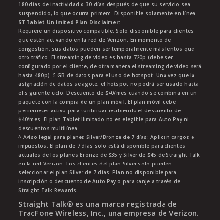
180 días de inactividad o 30 días después de que su servicio sea
suspendido, lo que ocurra primero. Disponible solamente en línea.
ST Tablet Unlimited Plan Disclaimer:
Requiere un dispositivo compatible. Solo disponible para clientes
que estén activando en la red de Verizon. En momento de
congestión, sus datos pueden ser temporalmente más lentos que
otro tráfico. El streaming de video es hasta 720p (debe ser
configurado por el cliente, de otra manera el streaming de video será
hasta 480p). 5 GB de datos para el uso de hotspot. Una vez que la
asignación de datos se agote, el hotspot no podrá ser usado hasta
el siguiente ciclo. Descuento de $40/mes cuando se combina en un
paquete con la compra de un plan móvil. El plan móvil debe
permanecer activo para continuar recibiendo el descuento de
$40/mes. El plan Tablet Ilimitado no es elegible para Auto Pay ni
descuentos multilínea.
^ Aviso legal para planes Silver/Bronze de 7 días: Aplican cargos e
impuestos. El plan de 7 días solo está disponible para clientes
actuales de los planes Bronze de $35 y Silver de $45 de Straight Talk
en la red Verizon. Los clientes del plan Silver solo pueden
seleccionar el plan Silver de 7 días. Plan no disponible para
inscripción o descuento de Auto Pay o para canje a través de
Straight Talk Rewards.
Straight Talk® es una marca registrada de
TracFone Wireless, Inc., una empresa de Verizon.