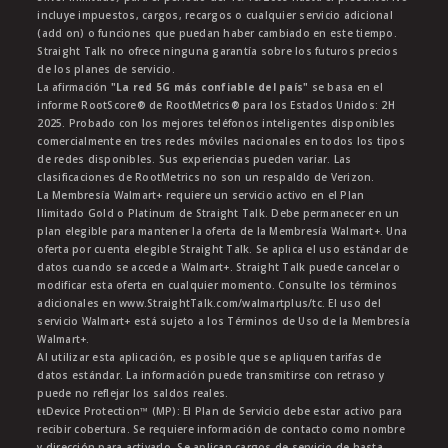
incluye impuestos, cargos, recargos o cualquier servicio adicional
(add on) o funciones que puedan haber cambiado en este tiempo.
Straight Talk no ofrece ninguna garantía sobre los futuros precios
de los planes de servicio.
La afirmación
"La red 5G más confiable del país"
se basa en el
informe RootScore® de RootMetrics® para los Estados Unidos: 2H
2025. Probado con los mejores teléfonos inteligentes disponibles
comercialmente en tres redes móviles nacionales en todos los tipos
de redes disponibles. Sus experiencias pueden variar. Las
clasificaciones de RootMetrics no son un respaldo de Verizon.
La Membresía Walmart+ requiere un servicio activo en el Plan
Ilimitado Gold o Platinum de Straight Talk. Debe permanecer en un
plan elegible para mantener la oferta de la Membresía Walmart+. Una
oferta por cuenta elegible Straight Talk. Se aplica el uso estándar de
datos cuando se accede a Walmart+. Straight Talk puede cancelar o
modificar esta oferta en cualquier momento. Consulte los términos
adicionales en www.StraightTalk.com/walmartplus/tc. El uso del
servicio Walmart+ está sujeto a los Términos de Uso de la Membresía
Walmart+.
Al utilizar esta aplicación, es posible que se apliquen tarifas de
datos estándar. La información puede transmitirse con retraso y
puede no reflejar los saldos reales.
ŧŧDevice Protection™ (MP): El Plan de Servicio debe estar activo para
recibir cobertura. Se requiere información de contacto como nombre
y dirección para activarlo. Se aplican cargos de servicio de hasta