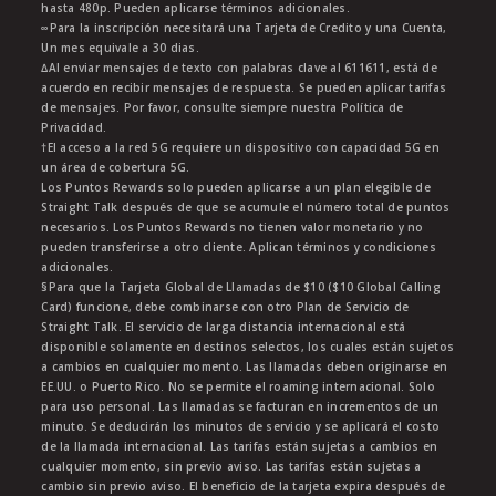
hasta 480p. Pueden aplicarse términos adicionales.
∞Para la inscripción necesitará una Tarjeta de Credito y una Cuenta,
Un mes equivale a 30 dias.
∆Al enviar mensajes de texto con palabras clave al 611611, está de
acuerdo en recibir mensajes de respuesta. Se pueden aplicar tarifas
de mensajes. Por favor, consulte siempre nuestra Política de
Privacidad.
†El acceso a la red 5G requiere un dispositivo con capacidad 5G en
un área de cobertura 5G.
Los Puntos Rewards solo pueden aplicarse a un plan elegible de
Straight Talk después de que se acumule el número total de puntos
necesarios. Los Puntos Rewards no tienen valor monetario y no
pueden transferirse a otro cliente. Aplican términos y condiciones
adicionales.
§Para que la Tarjeta Global de Llamadas de $10 ($10 Global Calling
Card) funcione, debe combinarse con otro Plan de Servicio de
Straight Talk. El servicio de larga distancia internacional está
disponible solamente en destinos selectos, los cuales están sujetos
a cambios en cualquier momento. Las llamadas deben originarse en
EE.UU. o Puerto Rico. No se permite el roaming internacional. Solo
para uso personal. Las llamadas se facturan en incrementos de un
minuto. Se deducirán los minutos de servicio y se aplicará el costo
de la llamada internacional. Las tarifas están sujetas a cambios en
cualquier momento, sin previo aviso. Las tarifas están sujetas a
cambio sin previo aviso. El beneficio de la tarjeta expira después de