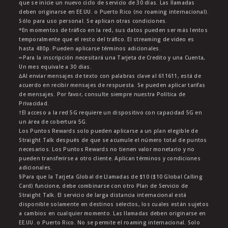
que se inicie un nuevo ciclo de servicio de 30 días. Las llamadas
deben originarse en EE.UU. o Puerto Rico (no roaming internacional).
Sólo para uso personal. Se aplican otras condiciones.
*En momentos de tráfico en la red, sus datos pueden ser más lentos
temporalmente que el resto del tráfico. El streaming de video es
hasta 480p. Pueden aplicarse términos adicionales.
∞Para la inscripción necesitará una Tarjeta de Credito y una Cuenta,
Un mes equivale a 30 dias.
∆Al enviar mensajes de texto con palabras clave al 611611, está de
acuerdo en recibir mensajes de respuesta. Se pueden aplicar tarifas
de mensajes. Por favor, consulte siempre nuestra Política de
Privacidad.
†El acceso a la red 5G requiere un dispositivo con capacidad 5G en
un área de cobertura 5G.
Los Puntos Rewards solo pueden aplicarse a un plan elegible de
Straight Talk después de que se acumule el número total de puntos
necesarios. Los Puntos Rewards no tienen valor monetario y no
pueden transferirse a otro cliente. Aplican términos y condiciones
adicionales.
§Para que la Tarjeta Global de Llamadas de $10 ($10 Global Calling
Card) funcione, debe combinarse con otro Plan de Servicio de
Straight Talk. El servicio de larga distancia internacional está
disponible solamente en destinos selectos, los cuales están sujetos
a cambios en cualquier momento. Las llamadas deben originarse en
EE.UU. o Puerto Rico. No se permite el roaming internacional. Solo