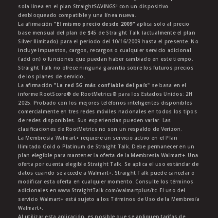
sola línea en el plan StraightSAVINGS! con un dispositivo
desbloqueado compatible y una línea nueva.
La afirmación
"El mismo precio desde 2009"
aplica solo al precio
base mensual del plan de $45 de Straight Talk (actualmente el plan
Silver Ilimitado) para el periodo del 10/16/2009 hasta el presente. No
incluye impuestos, cargos, recargos o cualquier servicio adicional
(add on) o funciones que puedan haber cambiado en este tiempo.
Straight Talk no ofrece ninguna garantía sobre los futuros precios
de los planes de servicio.
La afirmación
"La red 5G más confiable del país"
se basa en el
informe RootScore® de RootMetrics® para los Estados Unidos: 2H
2025. Probado con los mejores teléfonos inteligentes disponibles
comercialmente en tres redes móviles nacionales en todos los tipos
de redes disponibles. Sus experiencias pueden variar. Las
clasificaciones de RootMetrics no son un respaldo de Verizon.
La Membresía Walmart+ requiere un servicio activo en el Plan
Ilimitado Gold o Platinum de Straight Talk. Debe permanecer en un
plan elegible para mantener la oferta de la Membresía Walmart+. Una
oferta por cuenta elegible Straight Talk. Se aplica el uso estándar de
datos cuando se accede a Walmart+. Straight Talk puede cancelar o
modificar esta oferta en cualquier momento. Consulte los términos
adicionales en www.StraightTalk.com/walmartplus/tc. El uso del
servicio Walmart+ está sujeto a los Términos de Uso de la Membresía
Walmart+.
Al utilizar esta aplicación, es posible que se apliquen tarifas de