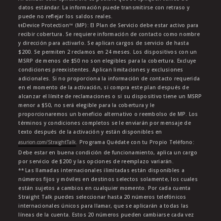
datos estándar. La información puede transmitirse con retraso y
puede no reflejar los saldos reales.
ŧŧDevice Protection™ (MP): El Plan de Servicio debe estar activo para
recibir cobertura. Se requiere información de contacto como nombre
y dirección para activarlo. Se aplican cargos de servicio de hasta
$200. Se permiten 2 reclamos en 24 meses. Los dispositivos con un
MSRP de menos de $50 no son elegibles para la cobertura. Excluye
condiciones preexistentes. Aplican limitaciones y exclusiones
adicionales. Si no proporciona la información de contacto requerida
en el momento de la activación, si compra este plan después de
alcanzar el límite de reclamaciones o si su dispositivo tiene un MSRP
menor a $50, no será elegible para la cobertura y le
proporcionaremos un beneficio alternativo o reembolso de MP. Los
términos y condiciones completos se le enviarán por mensaje de
texto después de la activación y están disponibles en
asurion.com/StraightTalk
. Programa Quédate con tu Propio Teléfono:
Debe estar en buena condición de funcionamiento, aplica un cargo
por servicio de $200 y las opciones de reemplazo variarán.
** Las llamadas internacionales ilimitadas están disponibles a
números fijos y móviles en destinos selectos solamente, los cuales
están sujetos a cambios en cualquier momento. Por cada cuenta
Straight Talk puedes seleccionar hasta 20 números telefónicos
internacionales únicos para llamar, que se aplicarán a todas las
líneas de la cuenta. Estos 20 números pueden cambiarse cada vez