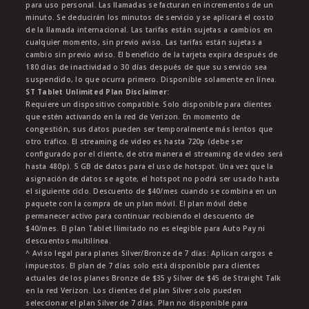
para uso personal. Las llamadas se facturan en incrementos de un
minuto. Se deducirán los minutos de servicio y se aplicará el costo
de la llamada internacional. Las tarifas están sujetas a cambios en
cualquier momento, sin previo aviso. Las tarifas están sujetas a
cambio sin previo aviso. El beneficio de la tarjeta expira después de
180 días de inactividad o 30 días después de que su servicio sea
suspendido, lo que ocurra primero. Disponible solamente en línea.
ST Tablet Unlimited Plan Disclaimer:
Requiere un dispositivo compatible. Solo disponible para clientes
que estén activando en la red de Verizon. En momento de
congestión, sus datos pueden ser temporalmente más lentos que
otro tráfico. El streaming de video es hasta 720p (debe ser
configurado por el cliente, de otra manera el streaming de video será
hasta 480p). 5 GB de datos para el uso de hotspot. Una vez que la
asignación de datos se agote, el hotspot no podrá ser usado hasta
el siguiente ciclo. Descuento de $40/mes cuando se combina en un
paquete con la compra de un plan móvil. El plan móvil debe
permanecer activo para continuar recibiendo el descuento de
$40/mes. El plan Tablet Ilimitado no es elegible para Auto Pay ni
descuentos multilínea.
^ Aviso legal para planes Silver/Bronze de 7 días: Aplican cargos e
impuestos. El plan de 7 días solo está disponible para clientes
actuales de los planes Bronze de $35 y Silver de $45 de Straight Talk
en la red Verizon. Los clientes del plan Silver solo pueden
seleccionar el plan Silver de 7 días. Plan no disponible para