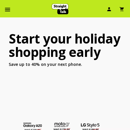
Ícono d
Ic
Menú de barra de navegación
Start your holiday
shopping early
Save up to 40% on your next phone.