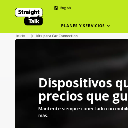
English
PLANES Y SERVICIOS
Inicio
Kits para Car Connection
Dispositivos q
precios que g
Mantente siempre conectado con mobile
más.