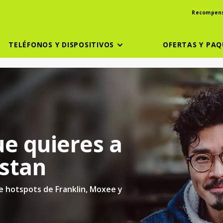
Recompen
TELÉFONOS Y DISPOSITIVOS
OFERTAS Y PAQ
ue quieres a
ustan
 hotspots de Franklin, Moxee y