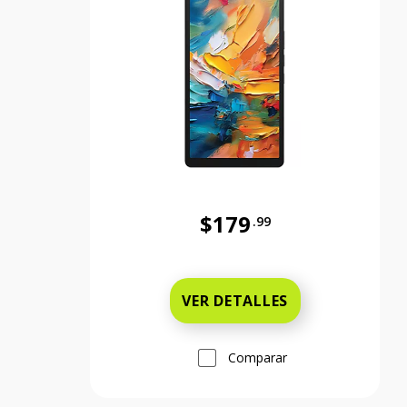
$179
.99
Antes el precio era 179 dollars
VER DETALLES
Comparar