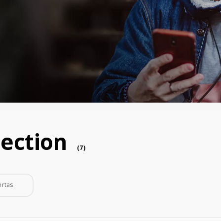
nection
device
(
7
)
ertas