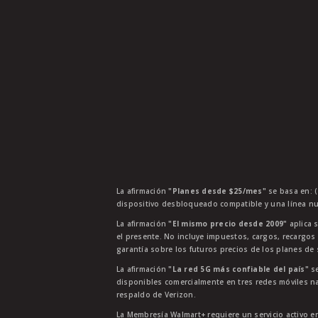
La afirmación
"Planes desde $25/mes"
se basa en: (
dispositivo desbloqueado compatible y una línea nu
La afirmación
"El mismo precio desde 2009"
aplica s
el presente. No incluye impuestos, cargos, recargos
garantía sobre los futuros precios de los planes de s
La afirmación
"La red 5G más confiable del país"
se
disponibles comercialmente en tres redes móviles na
respaldo de Verizon.
La Membresía Walmart+ requiere un servicio activo e