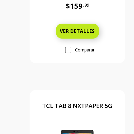
$159
.99
Antes el precio era 159 dollars
VER DETALLES
Comparar
TCL TAB 8 NXTPAPER 5G