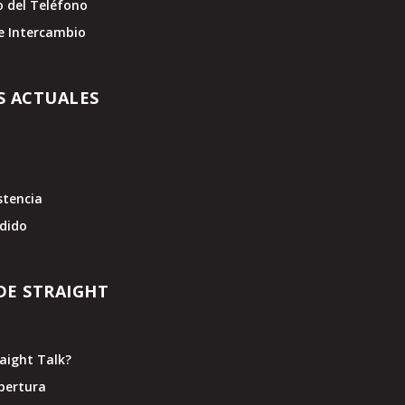
o del Teléfono
e Intercambio
S ACTUALES
stencia
edido
DE STRAIGHT
raight Talk?
bertura