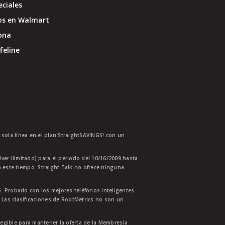
eciales
os en Walmart
ona
feline
a sola línea en el plan StraightSAVINGS! con un
lver Ilimitado) para el periodo del 10/16/2009 hasta
 este tiempo. Straight Talk no ofrece ninguna
. Probado con los mejores teléfonos inteligentes
 Las clasificaciones de RootMetrics no son un
legible para mantener la oferta de la Membresía