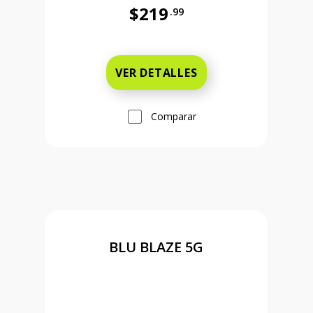
$219
.99
 and 99 cents Ahora el precio es 159 dollars and 99 cents
Antes el precio era 219 dollars and
VER DETALLES
Comparar
BLU BLAZE 5G