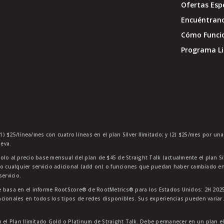
Ofertas Esp
Encuéntran
Cómo Funci
Programa Li
1) $25/línea/mes con cuatro líneas en el plan Silver Ilimitado; y (2) $25/mes por un
eva.
olo al precio base mensual del plan de $45 de Straight Talk (actualmente el plan Si
 o cualquier servicio adicional (add on) o funciones que puedan haber cambiado en
ervicio.
 basa en el informe RootScore® de RootMetrics® para los Estados Unidos: 2H 2025
cionales en todos los tipos de redes disponibles. Sus experiencias pueden variar.
n el Plan Ilimitado Gold o Platinum de Straight Talk. Debe permanecer en un plan e