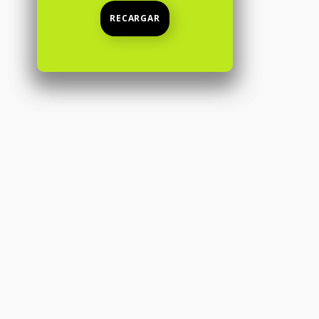
RECARGAR
 99 cents Ahora el precio es 219 dollars and 99 cents