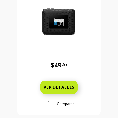
$49
.99
 and 99 cents Ahora el precio es 179 dollars and 99 cents
Antes el precio era 49 dollars and 
VER DETALLES
Comparar