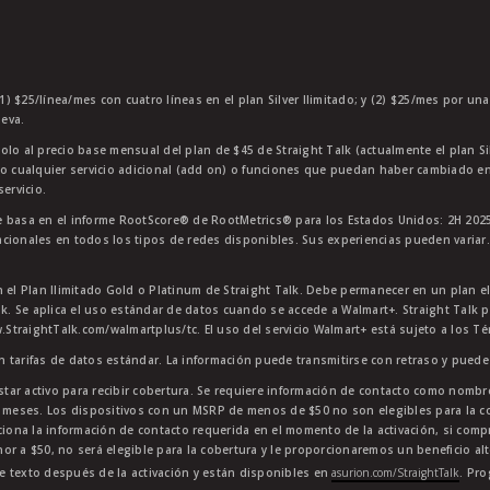
1) $25/línea/mes con cuatro líneas en el plan Silver Ilimitado; y (2) $25/mes por un
eva.
olo al precio base mensual del plan de $45 de Straight Talk (actualmente el plan Si
 o cualquier servicio adicional (add on) o funciones que puedan haber cambiado en
ervicio.
 basa en el informe RootScore® de RootMetrics® para los Estados Unidos: 2H 2025
cionales en todos los tipos de redes disponibles. Sus experiencias pueden variar.
n el Plan Ilimitado Gold o Platinum de Straight Talk. Debe permanecer en un plan e
lk. Se aplica el uso estándar de datos cuando se accede a Walmart+. Straight Talk p
StraightTalk.com/walmartplus/tc. El uso del servicio Walmart+ está sujeto a los T
en tarifas de datos estándar. La información puede transmitirse con retraso y puede 
star activo para recibir cobertura. Se requiere información de contacto como nombre
4 meses. Los dispositivos con un MSRP de menos de $50 no son elegibles para la co
ciona la información de contacto requerida en el momento de la activación, si comp
or a $50, no será elegible para la cobertura y le proporcionaremos un beneficio al
e texto después de la activación y están disponibles en
asurion.com/StraightTalk
. Pr