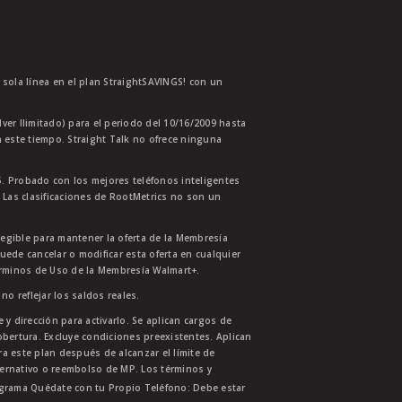
a sola línea en el plan StraightSAVINGS! con un
lver Ilimitado) para el periodo del 10/16/2009 hasta
 este tiempo. Straight Talk no ofrece ninguna
. Probado con los mejores teléfonos inteligentes
 Las clasificaciones de RootMetrics no son un
legible para mantener la oferta de la Membresía
uede cancelar o modificar esta oferta en cualquier
érminos de Uso de la Membresía Walmart+.
no reflejar los saldos reales.
 y dirección para activarlo. Se aplican cargos de
bertura. Excluye condiciones preexistentes. Aplican
ra este plan después de alcanzar el límite de
ternativo o reembolso de MP. Los términos y
ograma Quédate con tu Propio Teléfono: Debe estar