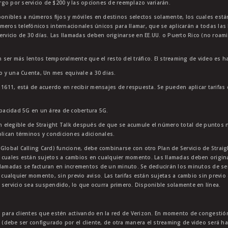
go por servicio de $200 y las opciones de reemplazo variarán.
sponibles a números fijos y móviles en destinos selectos solamente, los cuales es
meros telefónicos internacionales únicos para llamar, que se aplicarán a todas la
ervicio de 30 días. Las llamadas deben originarse en EE.UU. o Puerto Rico (no roam
 ser más lentos temporalmente que el resto del tráfico. El streaming de video es h
to y una Cuenta, Un mes equivale a 30 dias.
11611, está de acuerdo en recibir mensajes de respuesta. Se pueden aplicar tarifas
apacidad 5G en un área de cobertura 5G.
 elegible de Straight Talk después de que se acumule el número total de puntos 
plican términos y condiciones adicionales.
lobal Calling Card) funcione, debe combinarse con otro Plan de Servicio de Straight
 cuales están sujetos a cambios en cualquier momento. Las llamadas deben originar
lamadas se facturan en incrementos de un minuto. Se deducirán los minutos de servi
 cualquier momento, sin previo aviso. Las tarifas están sujetas a cambio sin previo 
 servicio sea suspendido, lo que ocurra primero. Disponible solamente en línea.
e para clientes que estén activando en la red de Verizon. En momento de congest
p (debe ser configurado por el cliente, de otra manera el streaming de video será h