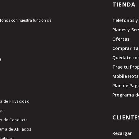
TIENDA
Teléfonos y 
léfonos con nuestra función de
Planes y Ser
Ofertas
Comprar Tar
Quédate con
Trae tu Pro
Mobile Hots
Plan de Pag
Programa d
ca de Privacidad
as
CLIENTE
o de Conducta
ama de Afiliados
Recargar
ibilidad