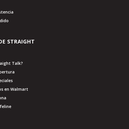
stencia
edido
DE STRAIGHT
raight Talk?
bertura
eciales
os en Walmart
ona
feline