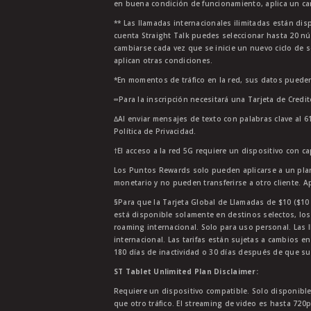
en buena condición de funcionamiento, aplica un car
** Las llamadas internacionales ilimitadas están di
cuenta Straight Talk puedes seleccionar hasta 20 nú
cambiarse cada vez que se inicie un nuevo ciclo de s
aplican otras condiciones.
*En momentos de tráfico en la red, sus datos pueden
∞Para la inscripción necesitará una Tarjeta de Credi
∆Al enviar mensajes de texto con palabras clave al 6
Política de Privacidad.
†El acceso a la red 5G requiere un dispositivo con c
Los Puntos Rewards solo pueden aplicarse a un plan
monetario y no pueden transferirse a otro cliente. A
§Para que la Tarjeta Global de Llamadas de $10 ($10 G
está disponible solamente en destinos selectos, los
roaming internacional. Solo para uso personal. Las l
internacional. Las tarifas están sujetas a cambios en
180 días de inactividad o 30 días después de que su
ST Tablet Unlimited Plan Disclaimer:
Requiere un dispositivo compatible. Solo disponibl
que otro tráfico. El streaming de video es hasta 720