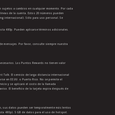
tán sujetos a cambios en cualquier momento. Por cada
s líneas de la cuenta. Estos 20 números pueden
ing internacional). Sólo para uso personal. Se
asta 480p. Pueden aplicarse términos adicionales.
 de mensajes. Por favor, consulte siempre nuestra
necesarios. Los Puntos Rewards no tienen valor
 Talk. El servicio de larga distancia internacional
se en EE.UU. o Puerto Rico. No se permite el
cio y se aplicará el costo de la llamada
aviso. El beneficio de la tarjeta expira después de
ión, sus datos pueden ser temporalmente más lentos
asta 480p). 5 GB de datos para el uso de hotspot.