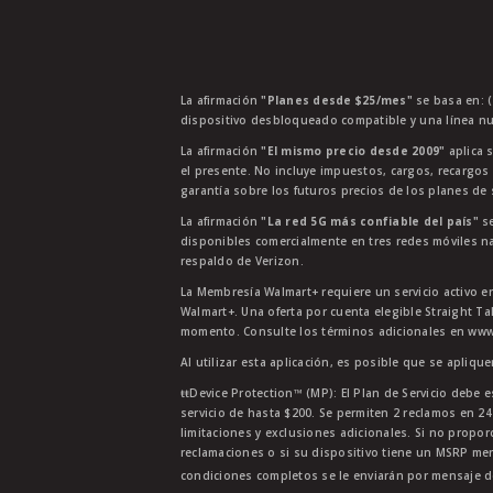
La afirmación
"Planes desde $25/mes"
se basa en: (
dispositivo desbloqueado compatible y una línea nu
La afirmación
"El mismo precio desde 2009"
aplica s
el presente. No incluye impuestos, cargos, recargos
garantía sobre los futuros precios de los planes de s
La afirmación
"La red 5G más confiable del país"
se
disponibles comercialmente en tres redes móviles na
respaldo de Verizon.
La Membresía Walmart+ requiere un servicio activo e
Walmart+. Una oferta por cuenta elegible Straight Ta
momento. Consulte los términos adicionales en www.
Al utilizar esta aplicación, es posible que se apliqu
ŧŧDevice Protection™ (MP): El Plan de Servicio debe e
servicio de hasta $200. Se permiten 2 reclamos en 2
limitaciones y exclusiones adicionales. Si no propor
reclamaciones o si su dispositivo tiene un MSRP men
condiciones completos se le enviarán por mensaje d