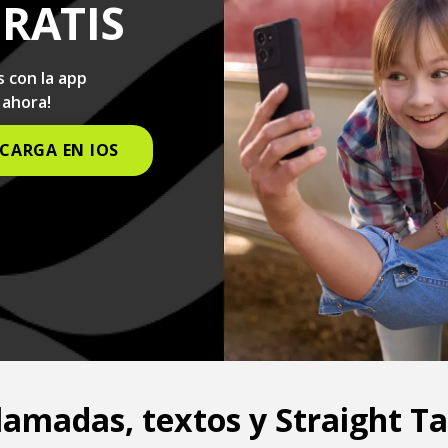
RATIS
s con la app
 ahora!
CARGA EN IOS
llamadas, textos y Straight Ta