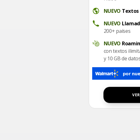
Textos globales ilimitado
NUEVO
Textos 
Unlimited International cal
NUEVO
Llamada
200+ países
Roaming in Canada & Mex
NUEVO
Roamin
con textos ilimi
y 10 GB de dato
por nue
VER