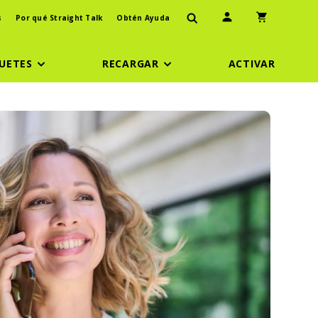
Ícono de usuario
Icono de carr
s
Por qué Straight Talk
Obtén Ayuda
UETES
RECARGAR
ACTIVAR