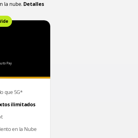
en la nube.
Detalles
Wide
 3 meses con Auto Pay
Auto Pay
do que 5G*
xtos ilimitados
ot
ento en la Nube