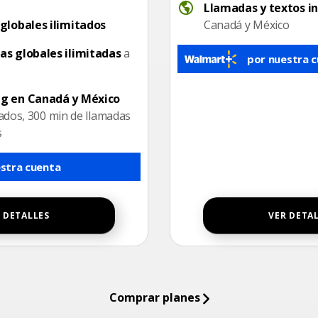
International calling
Llamadas y textos i
s
globales ilimitados
Canadá y México
ling
s globales ilimitadas
a
por nuestra 
ico
g en Canadá y México
tados, 300 min de llamadas
s
stra cuenta
 DETALLES
VER DETA
Comprar planes