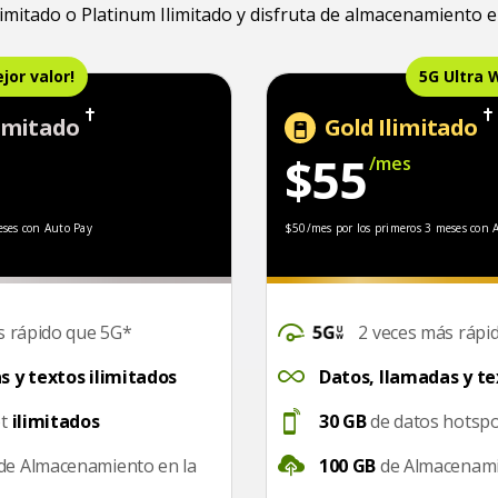
Ilimitado o Platinum Ilimitado y disfruta de almacenamiento 
jor valor!
5G Ultra 
imitado
Gold Ilimitado
$55
/mes
imeros 3 meses con Auto Pay
$50/mes por los primeros
eses con Auto Pay
$50/mes por los primeros 3 meses con 
DataSpeed
s rápido que 5G*
2 veces más rápi
UnlimitedDataTalkText
s y textos ilimitados
Datos, llamadas y te
Hotspot
ot
ilimitados
30 GB
de datos hotsp
CloudStorage
de Almacenamiento en la
100 GB
de Almacenami