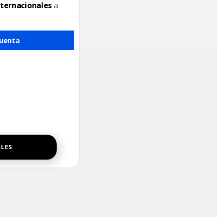
nternacionales
a
cuenta
LLES