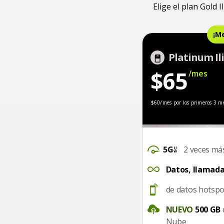
Elige el plan Gold 
¡Me
Platinum Il
$65
/mes
$60/mes por los pr
$60/mes por los primeros 3 m
DataSpeed
2 veces má
UnlimitedDataTalkText
Datos, llamada
Hotspot
de datos hotsp
CloudStorage
NUEVO
500 GB
Nube