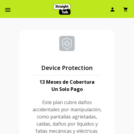
Ícono d
Ic
Menú de barra de navegación
Device Protection
13 Meses de Cobertura
Un Solo Pago
Este plan cubre daños
accidentales por manipulación,
como pantallas agrietadas,
caídas, daños por líquidos y
fallas mecánicas y eléctricas.