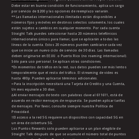
Debe estar en buena condición de funcionamiento, aplica un cargo
por servicio de $200 y las opciones de reemplazo variarán.
** Las llamadas internacionales ilimitadas están disponibles a
números fijos y móviles en destinos selectos solamente, los cuales
están sujetos a cambios en cualquier momento. Por cada cuenta
Straight Talk puedes seleccionar hasta 20 números telefónicos
internacionales únicos para llamar, que se aplicarán a todas las
líneas de la cuenta. Estos 20 números pueden cambiarse cada vez
que se inicie un nuevo ciclo de servicio de 30 días. Las llamadas
deben originarse en EE.UU. o Puerto Rico (no roaming internacional).
Sólo para uso personal. Se aplican otras condiciones.
*En momentos de tráfico en la red, sus datos pueden ser más lentos
temporalmente que el resto del tráfico. El streaming de video es
hasta 480p. Pueden aplicarse términos adicionales.
∞Para la inscripción necesitará una Tarjeta de Credito y una Cuenta,
Un mes equivale a 30 dias.
∆Al enviar mensajes de texto con palabras clave al 611611, está de
acuerdo en recibir mensajes de respuesta. Se pueden aplicar tarifas
de mensajes. Por favor, consulte siempre nuestra Política de
Privacidad.
†El acceso a la red 5G requiere un dispositivo con capacidad 5G en
un área de cobertura 5G.
Los Puntos Rewards solo pueden aplicarse a un plan elegible de
Straight Talk después de que se acumule el número total de puntos