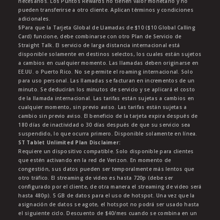
necesarios. Los Puntos Rewards no tienen valor monetario y no
pueden transferirse a otro cliente. Aplican términos y condiciones
adicionales.
§Para que la Tarjeta Global de Llamadas de $10 ($10 Global Calling
Card) funcione, debe combinarse con otro Plan de Servicio de
Straight Talk. El servicio de larga distancia internacional está
disponible solamente en destinos selectos, los cuales están sujetos
a cambios en cualquier momento. Las llamadas deben originarse en
EE.UU. o Puerto Rico. No se permite el roaming internacional. Solo
para uso personal. Las llamadas se facturan en incrementos de un
minuto. Se deducirán los minutos de servicio y se aplicará el costo
de la llamada internacional. Las tarifas están sujetas a cambios en
cualquier momento, sin previo aviso. Las tarifas están sujetas a
cambio sin previo aviso. El beneficio de la tarjeta expira después de
180 días de inactividad o 30 días después de que su servicio sea
suspendido, lo que ocurra primero. Disponible solamente en línea.
ST Tablet Unlimited Plan Disclaimer:
Requiere un dispositivo compatible. Solo disponible para clientes
que estén activando en la red de Verizon. En momento de
congestión, sus datos pueden ser temporalmente más lentos que
otro tráfico. El streaming de video es hasta 720p (debe ser
configurado por el cliente, de otra manera el streaming de video será
hasta 480p). 5 GB de datos para el uso de hotspot. Una vez que la
asignación de datos se agote, el hotspot no podrá ser usado hasta
el siguiente ciclo. Descuento de $40/mes cuando se combina en un