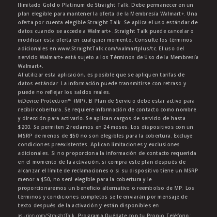
Ilimitado Gold o Platinum de Straight Talk. Debe permanecer en un
plan elegible para mantener la oferta de la Membresía Walmart+. Una
oferta por cuenta elegible Straight Talk. Se aplica el uso estándar de
datos cuando se accede a Walmart+. Straight Talk puede cancelar o
modificar esta oferta en cualquier momento. Consulte los términos
adicionales en www.StraightTalk.com/walmartplus/tc. El uso del
servicio Walmart+ está sujeto a los Términos de Uso de la Membresía
Walmart+.
Al utilizar esta aplicación, es posible que se apliquen tarifas de
datos estándar. La información puede transmitirse con retraso y
puede no reflejar los saldos reales.
ŧŧDevice Protection™ (MP): El Plan de Servicio debe estar activo para
recibir cobertura. Se requiere información de contacto como nombre
y dirección para activarlo. Se aplican cargos de servicio de hasta
$200. Se permiten 2 reclamos en 24 meses. Los dispositivos con un
MSRP de menos de $50 no son elegibles para la cobertura. Excluye
condiciones preexistentes. Aplican limitaciones y exclusiones
adicionales. Si no proporciona la información de contacto requerida
en el momento de la activación, si compra este plan después de
alcanzar el límite de reclamaciones o si su dispositivo tiene un MSRP
menor a $50, no será elegible para la cobertura y le
proporcionaremos un beneficio alternativo o reembolso de MP. Los
términos y condiciones completos se le enviarán por mensaje de
texto después de la activación y están disponibles en
asurion.com/StraightTalk
. Programa Quédate con tu Propio Teléfono: