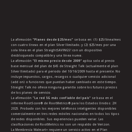
La afirmación
"Planes desde $25/mes"
se basa en: (1) $25/línea/mes
con cuatro líneas en el plan Silver Ilimitado; y (2) $25/mes por una
sola línea en el plan StraightSAVINGS! con un dispositivo
desbloqueado compatible y una línea nueva.
La afirmación
"El mismo precio desde 2009"
aplica solo al precio
base mensual del plan de $45 de Straight Talk (actualmente el plan
Silver Ilimitado) para el periodo del 10/16/2009 hasta el presente. No
incluye impuestos, cargos, recargos o cualquier servicio adicional
(add on) o funciones que puedan haber cambiado en este tiempo.
Straight Talk no ofrece ninguna garantía sobre los futuros precios
de los planes de servicio.
La afirmación
"La red 5G más confiable del país"
se basa en el
informe RootScore® de RootMetrics® para los Estados Unidos: 2H
2025. Probado con los mejores teléfonos inteligentes disponibles
comercialmente en tres redes móviles nacionales en todos los tipos
de redes disponibles. Sus experiencias pueden variar. Las
clasificaciones de RootMetrics no son un respaldo de Verizon.
La Membresía Walmart+ requiere un servicio activo en el Plan