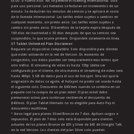
EE.UU. o Puerto Rico. No se permite el roaming internacional. Solo
para uso personal. Las llamadas se facturan en incrementos de un
minuto. Se deducirán los minutos de servicio y se aplicará el costo
de la llamada internacional. Las tarifas están sujetas a cambios en
cualquier momento, sin previo aviso. Las tarifas están sujetas a
cambio sin previo aviso. El beneficio de la tarjeta expira después de
180 días de inactividad o 30 días después de que su servicio sea
suspendido, lo que ocurra primero. Disponible solamente en línea.
ST Tablet Unlimited Plan Disclaimer:
Requiere un dispositivo compatible. Solo disponible para clientes
que estén activando en la red de Verizon. En momento de
congestión, sus datos pueden ser temporalmente más lentos que
otro tráfico. El streaming de video es hasta 720p (debe ser
configurado por el cliente, de otra manera el streaming de video será
hasta 480p). 5 GB de datos para el uso de hotspot. Una vez que la
asignación de datos se agote, el hotspot no podrá ser usado hasta
el siguiente ciclo. Descuento de $40/mes cuando se combina en un
paquete con la compra de un plan móvil. El plan móvil debe
permanecer activo para continuar recibiendo el descuento de
$40/mes. El plan Tablet Ilimitado no es elegible para Auto Pay ni
descuentos multilínea.
^ Aviso legal para planes Silver/Bronze de 7 días: Aplican cargos e
impuestos. El plan de 7 días solo está disponible para clientes
actuales de los planes Bronze de $35 y Silver de $45 de Straight Talk
en la red Verizon. Los clientes del plan Silver solo pueden