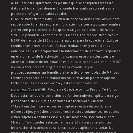
Al utilizar esta aplicación, es posible que se apliquen tarifas de
datos estándar. La información puede transmitirse con retraso y
puede no reflejar los saldos reales.
ŧŧDevice Protection™ (MP): El Plan de Servicio debe estar activo para
recibir cobertura. Se requiere información de contacto como nombre
y dirección para activarlo. Se aplican cargos de servicio de hasta
$200. Se permiten 2 reclamos en 24 meses. Los dispositivos con un
MSRP de menos de $50 no son elegibles para la cobertura. Excluye
condiciones preexistentes. Aplican limitaciones y exclusiones
adicionales. Si no proporciona la información de contacto requerida
en el momento de la activación, si compra este plan después de
alcanzar el límite de reclamaciones o si su dispositivo tiene un MSRP
menor a $50, no será elegible para la cobertura y le
proporcionaremos un beneficio alternativo o reembolso de MP. Los
términos y condiciones completos se le enviarán por mensaje de
texto después de la activación y están disponibles en
asurion.com/StraightTalk
. Programa Quédate con tu Propio Teléfono:
Debe estar en buena condición de funcionamiento, aplica un cargo
por servicio de $200 y las opciones de reemplazo variarán.
** Las llamadas internacionales ilimitadas están disponibles a
números fijos y móviles en destinos selectos solamente, los cuales
están sujetos a cambios en cualquier momento. Por cada cuenta
Straight Talk puedes seleccionar hasta 20 números telefónicos
internacionales únicos para llamar, que se aplicarán a todas las