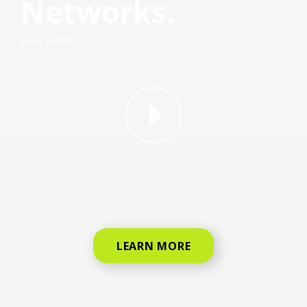
Networks.
Your terms.
why straight talk video for phone
LEARN MORE