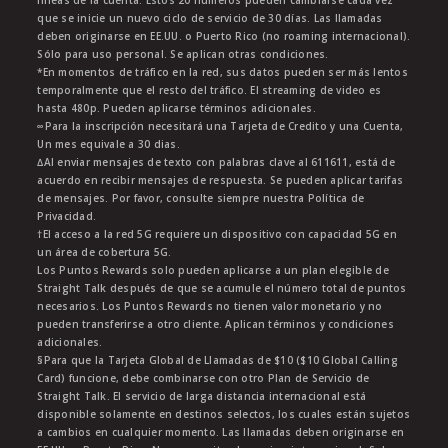
líneas de la cuenta. Estos 20 números pueden cambiarse cada vez
que se inicie un nuevo ciclo de servicio de 30 días. Las llamadas
deben originarse en EE.UU. o Puerto Rico (no roaming internacional).
Sólo para uso personal. Se aplican otras condiciones.
*En momentos de tráfico en la red, sus datos pueden ser más lentos
temporalmente que el resto del tráfico. El streaming de video es
hasta 480p. Pueden aplicarse términos adicionales.
∞Para la inscripción necesitará una Tarjeta de Credito y una Cuenta,
Un mes equivale a 30 dias.
∆Al enviar mensajes de texto con palabras clave al 611611, está de
acuerdo en recibir mensajes de respuesta. Se pueden aplicar tarifas
de mensajes. Por favor, consulte siempre nuestra Política de
Privacidad.
†El acceso a la red 5G requiere un dispositivo con capacidad 5G en
un área de cobertura 5G.
Los Puntos Rewards solo pueden aplicarse a un plan elegible de
Straight Talk después de que se acumule el número total de puntos
necesarios. Los Puntos Rewards no tienen valor monetario y no
pueden transferirse a otro cliente. Aplican términos y condiciones
adicionales.
§Para que la Tarjeta Global de Llamadas de $10 ($10 Global Calling
Card) funcione, debe combinarse con otro Plan de Servicio de
Straight Talk. El servicio de larga distancia internacional está
disponible solamente en destinos selectos, los cuales están sujetos
a cambios en cualquier momento. Las llamadas deben originarse en