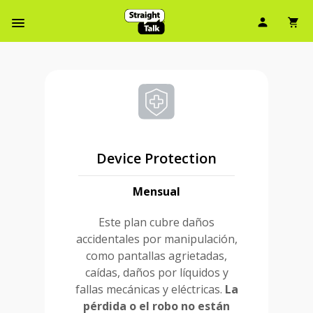
Ícono d
Ic
Menú de barra de navegación
Device Protection
Mensual
Este plan cubre daños
accidentales por manipulación,
como pantallas agrietadas,
caídas, daños por líquidos y
fallas mecánicas y eléctricas.
La
pérdida o el robo no están