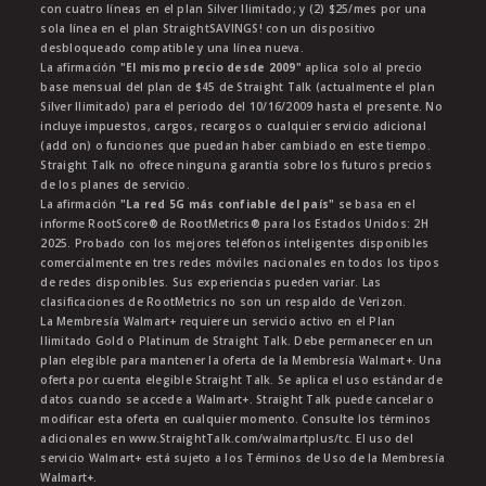
con cuatro líneas en el plan Silver Ilimitado; y (2) $25/mes por una
sola línea en el plan StraightSAVINGS! con un dispositivo
desbloqueado compatible y una línea nueva.
La afirmación
"El mismo precio desde 2009"
aplica solo al precio
base mensual del plan de $45 de Straight Talk (actualmente el plan
Silver Ilimitado) para el periodo del 10/16/2009 hasta el presente. No
incluye impuestos, cargos, recargos o cualquier servicio adicional
(add on) o funciones que puedan haber cambiado en este tiempo.
Straight Talk no ofrece ninguna garantía sobre los futuros precios
de los planes de servicio.
La afirmación
"La red 5G más confiable del país"
se basa en el
informe RootScore® de RootMetrics® para los Estados Unidos: 2H
2025. Probado con los mejores teléfonos inteligentes disponibles
comercialmente en tres redes móviles nacionales en todos los tipos
de redes disponibles. Sus experiencias pueden variar. Las
clasificaciones de RootMetrics no son un respaldo de Verizon.
La Membresía Walmart+ requiere un servicio activo en el Plan
Ilimitado Gold o Platinum de Straight Talk. Debe permanecer en un
plan elegible para mantener la oferta de la Membresía Walmart+. Una
oferta por cuenta elegible Straight Talk. Se aplica el uso estándar de
datos cuando se accede a Walmart+. Straight Talk puede cancelar o
modificar esta oferta en cualquier momento. Consulte los términos
adicionales en www.StraightTalk.com/walmartplus/tc. El uso del
servicio Walmart+ está sujeto a los Términos de Uso de la Membresía
Walmart+.