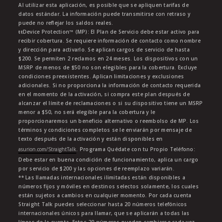
Al utilizar esta aplicación, es posible que se apliquen tarifas de
datos estándar. La información puede transmitirse con retraso y
puede no reflejar los saldos reales.
ŧŧDevice Protection™ (MP): El Plan de Servicio debe estar activo para
recibir cobertura. Se requiere información de contacto como nombre
y dirección para activarlo. Se aplican cargos de servicio de hasta
$200. Se permiten 2 reclamos en 24 meses. Los dispositivos con un
MSRP de menos de $50 no son elegibles para la cobertura. Excluye
condiciones preexistentes. Aplican limitaciones y exclusiones
adicionales. Si no proporciona la información de contacto requerida
en el momento de la activación, si compra este plan después de
alcanzar el límite de reclamaciones o si su dispositivo tiene un MSRP
menor a $50, no será elegible para la cobertura y le
proporcionaremos un beneficio alternativo o reembolso de MP. Los
términos y condiciones completos se le enviarán por mensaje de
texto después de la activación y están disponibles en
asurion.com/StraightTalk
. Programa Quédate con tu Propio Teléfono:
Debe estar en buena condición de funcionamiento, aplica un cargo
por servicio de $200 y las opciones de reemplazo variarán.
** Las llamadas internacionales ilimitadas están disponibles a
números fijos y móviles en destinos selectos solamente, los cuales
están sujetos a cambios en cualquier momento. Por cada cuenta
Straight Talk puedes seleccionar hasta 20 números telefónicos
internacionales únicos para llamar, que se aplicarán a todas las