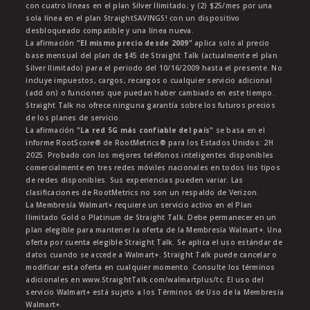
con cuatro líneas en el plan Silver Ilimitado; y (2) $25/mes por una
sola línea en el plan StraightSAVINGS! con un dispositivo
desbloqueado compatible y una línea nueva.
La afirmación
"El mismo precio desde 2009"
aplica solo al precio
base mensual del plan de $45 de Straight Talk (actualmente el plan
Silver Ilimitado) para el periodo del 10/16/2009 hasta el presente. No
incluye impuestos, cargos, recargos o cualquier servicio adicional
(add on) o funciones que puedan haber cambiado en este tiempo.
Straight Talk no ofrece ninguna garantía sobre los futuros precios
de los planes de servicio.
La afirmación
"La red 5G más confiable del país"
se basa en el
informe RootScore® de RootMetrics® para los Estados Unidos: 2H
2025. Probado con los mejores teléfonos inteligentes disponibles
comercialmente en tres redes móviles nacionales en todos los tipos
de redes disponibles. Sus experiencias pueden variar. Las
clasificaciones de RootMetrics no son un respaldo de Verizon.
La Membresía Walmart+ requiere un servicio activo en el Plan
Ilimitado Gold o Platinum de Straight Talk. Debe permanecer en un
plan elegible para mantener la oferta de la Membresía Walmart+. Una
oferta por cuenta elegible Straight Talk. Se aplica el uso estándar de
datos cuando se accede a Walmart+. Straight Talk puede cancelar o
modificar esta oferta en cualquier momento. Consulte los términos
adicionales en www.StraightTalk.com/walmartplus/tc. El uso del
servicio Walmart+ está sujeto a los Términos de Uso de la Membresía
Walmart+.