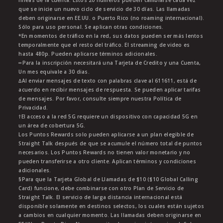
líneas de la cuenta. Estos 20 números pueden cambiarse cada vez
que se inicie un nuevo ciclo de servicio de 30 días. Las llamadas
deben originarse en EE.UU. o Puerto Rico (no roaming internacional).
Sólo para uso personal. Se aplican otras condiciones.
*En momentos de tráfico en la red, sus datos pueden ser más lentos
temporalmente que el resto del tráfico. El streaming de video es
hasta 480p. Pueden aplicarse términos adicionales.
∞Para la inscripción necesitará una Tarjeta de Credito y una Cuenta,
Un mes equivale a 30 dias.
∆Al enviar mensajes de texto con palabras clave al 611611, está de
acuerdo en recibir mensajes de respuesta. Se pueden aplicar tarifas
de mensajes. Por favor, consulte siempre nuestra Política de
Privacidad.
†El acceso a la red 5G requiere un dispositivo con capacidad 5G en
un área de cobertura 5G.
Los Puntos Rewards solo pueden aplicarse a un plan elegible de
Straight Talk después de que se acumule el número total de puntos
necesarios. Los Puntos Rewards no tienen valor monetario y no
pueden transferirse a otro cliente. Aplican términos y condiciones
adicionales.
§Para que la Tarjeta Global de Llamadas de $10 ($10 Global Calling
Card) funcione, debe combinarse con otro Plan de Servicio de
Straight Talk. El servicio de larga distancia internacional está
disponible solamente en destinos selectos, los cuales están sujetos
a cambios en cualquier momento. Las llamadas deben originarse en