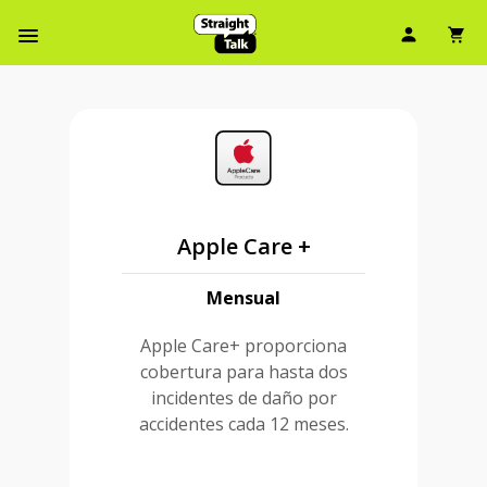
Ícono d
Ic
Menú de barra de navegación
Apple Care +
Mensual
Apple Care+ proporciona
cobertura para hasta dos
incidentes de daño por
accidentes cada 12 meses.