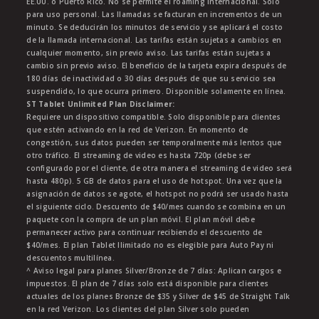
EE.UU. o Puerto Rico. No se permite el roaming internacional. Solo
para uso personal. Las llamadas se facturan en incrementos de un
minuto. Se deducirán los minutos de servicio y se aplicará el costo
de la llamada internacional. Las tarifas están sujetas a cambios en
cualquier momento, sin previo aviso. Las tarifas están sujetas a
cambio sin previo aviso. El beneficio de la tarjeta expira después de
180 días de inactividad o 30 días después de que su servicio sea
suspendido, lo que ocurra primero. Disponible solamente en línea.
ST Tablet Unlimited Plan Disclaimer:
Requiere un dispositivo compatible. Solo disponible para clientes
que estén activando en la red de Verizon. En momento de
congestión, sus datos pueden ser temporalmente más lentos que
otro tráfico. El streaming de video es hasta 720p (debe ser
configurado por el cliente, de otra manera el streaming de video será
hasta 480p). 5 GB de datos para el uso de hotspot. Una vez que la
asignación de datos se agote, el hotspot no podrá ser usado hasta
el siguiente ciclo. Descuento de $40/mes cuando se combina en un
paquete con la compra de un plan móvil. El plan móvil debe
permanecer activo para continuar recibiendo el descuento de
$40/mes. El plan Tablet Ilimitado no es elegible para Auto Pay ni
descuentos multilínea.
^ Aviso legal para planes Silver/Bronze de 7 días: Aplican cargos e
impuestos. El plan de 7 días solo está disponible para clientes
actuales de los planes Bronze de $35 y Silver de $45 de Straight Talk
en la red Verizon. Los clientes del plan Silver solo pueden