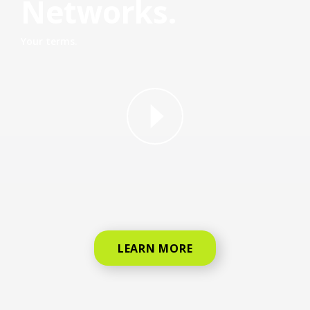
Networks.
Your terms.
why straight talk video for phone
LEARN MORE