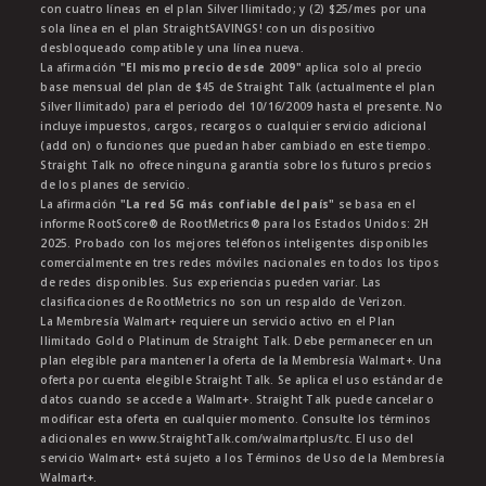
con cuatro líneas en el plan Silver Ilimitado; y (2) $25/mes por una
sola línea en el plan StraightSAVINGS! con un dispositivo
desbloqueado compatible y una línea nueva.
La afirmación
"El mismo precio desde 2009"
aplica solo al precio
base mensual del plan de $45 de Straight Talk (actualmente el plan
Silver Ilimitado) para el periodo del 10/16/2009 hasta el presente. No
incluye impuestos, cargos, recargos o cualquier servicio adicional
(add on) o funciones que puedan haber cambiado en este tiempo.
Straight Talk no ofrece ninguna garantía sobre los futuros precios
de los planes de servicio.
La afirmación
"La red 5G más confiable del país"
se basa en el
informe RootScore® de RootMetrics® para los Estados Unidos: 2H
2025. Probado con los mejores teléfonos inteligentes disponibles
comercialmente en tres redes móviles nacionales en todos los tipos
de redes disponibles. Sus experiencias pueden variar. Las
clasificaciones de RootMetrics no son un respaldo de Verizon.
La Membresía Walmart+ requiere un servicio activo en el Plan
Ilimitado Gold o Platinum de Straight Talk. Debe permanecer en un
plan elegible para mantener la oferta de la Membresía Walmart+. Una
oferta por cuenta elegible Straight Talk. Se aplica el uso estándar de
datos cuando se accede a Walmart+. Straight Talk puede cancelar o
modificar esta oferta en cualquier momento. Consulte los términos
adicionales en www.StraightTalk.com/walmartplus/tc. El uso del
servicio Walmart+ está sujeto a los Términos de Uso de la Membresía
Walmart+.