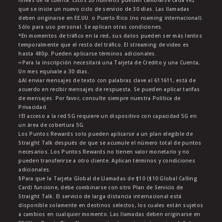
líneas de la cuenta. Estos 20 números pueden cambiarse cada vez
que se inicie un nuevo ciclo de servicio de 30 días. Las llamadas
deben originarse en EE.UU. o Puerto Rico (no roaming internacional).
Sólo para uso personal. Se aplican otras condiciones.
*En momentos de tráfico en la red, sus datos pueden ser más lentos
temporalmente que el resto del tráfico. El streaming de video es
hasta 480p. Pueden aplicarse términos adicionales.
∞Para la inscripción necesitará una Tarjeta de Credito y una Cuenta,
Un mes equivale a 30 dias.
∆Al enviar mensajes de texto con palabras clave al 611611, está de
acuerdo en recibir mensajes de respuesta. Se pueden aplicar tarifas
de mensajes. Por favor, consulte siempre nuestra Política de
Privacidad.
†El acceso a la red 5G requiere un dispositivo con capacidad 5G en
un área de cobertura 5G.
Los Puntos Rewards solo pueden aplicarse a un plan elegible de
Straight Talk después de que se acumule el número total de puntos
necesarios. Los Puntos Rewards no tienen valor monetario y no
pueden transferirse a otro cliente. Aplican términos y condiciones
adicionales.
§Para que la Tarjeta Global de Llamadas de $10 ($10 Global Calling
Card) funcione, debe combinarse con otro Plan de Servicio de
Straight Talk. El servicio de larga distancia internacional está
disponible solamente en destinos selectos, los cuales están sujetos
a cambios en cualquier momento. Las llamadas deben originarse en