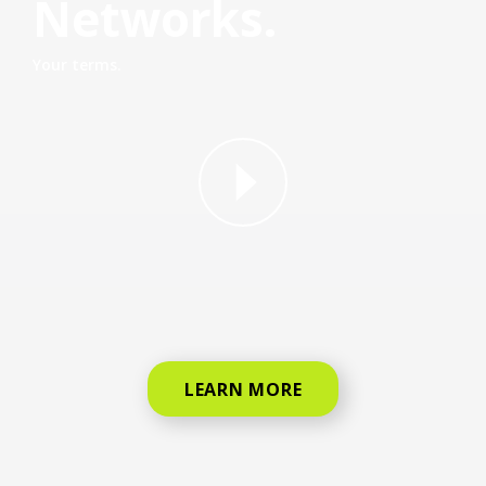
Networks.
Your terms.
why straight talk video for phone
LEARN MORE