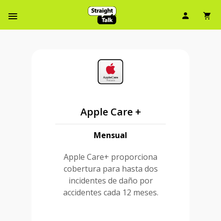
Ícono d
Ic
Menú de barra de navegación
Apple Care +
Mensual
Apple Care+ proporciona
cobertura para hasta dos
incidentes de daño por
accidentes cada 12 meses.