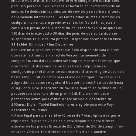
EE.UU. o Puerto Rico. No se permite el roaming internacional. Solo
para uso personal. Las llamadas se facturan en incrementos de un
minuto. Se deducirán los minutos de servicio y se aplicará el costo
de la llamada internacional. Las tarifas están sujetas a cambios en
cualquier momento, sin previo aviso. Las tarifas están sujetas a
cambio sin previo aviso. El beneficio de la tarjeta expira después de
180 días de inactividad o 30 días después de que su servicio sea
suspendido, lo que ocurra primero. Disponible solamente en línea.
ST Tablet Unlimited Plan Disclaimer:
Requiere un dispositivo compatible. Solo disponible para clientes
que estén activando en la red de Verizon. En momento de
congestión, sus datos pueden ser temporalmente más lentos que
otro tráfico. El streaming de video es hasta 720p (debe ser
configurado por el cliente, de otra manera el streaming de video será
hasta 480p). 5 GB de datos para el uso de hotspot. Una vez que la
asignación de datos se agote, el hotspot no podrá ser usado hasta
el siguiente ciclo. Descuento de $40/mes cuando se combina en un
paquete con la compra de un plan móvil. El plan móvil debe
permanecer activo para continuar recibiendo el descuento de
$40/mes. El plan Tablet Ilimitado no es elegible para Auto Pay ni
descuentos multilínea.
^ Aviso legal para planes Silver/Bronze de 7 días: Aplican cargos e
impuestos. El plan de 7 días solo está disponible para clientes
actuales de los planes Bronze de $35 y Silver de $45 de Straight Talk
en la red Verizon. Los clientes del plan Silver solo pueden