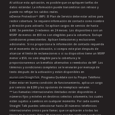
Al utilizar esta aplicación, es posible que se apliquen tarifas de
datos estándar. La información puede transmitirse con retraso y
puede no reflejar los saldos reales.
ŧŧDevice Protection™ (MP): El Plan de Servicio debe estar activo para
recibir cobertura. Se requiere información de contacto como nombre
y dirección para activarlo. Se aplican cargos de servicio de hasta
$200. Se permiten 2 reclamos en 24 meses. Los dispositivos con un
MSRP de menos de $50 no son elegibles para la cobertura. Excluye
condiciones preexistentes. Aplican limitaciones y exclusiones
adicionales. Si no proporciona la información de contacto requerida
en el momento de la activación, si compra este plan después de
alcanzar el límite de reclamaciones o si su dispositivo tiene un MSRP
menor a $50, no será elegible para la cobertura y le
proporcionaremos un beneficio alternativo o reembolso de MP. Los
términos y condiciones completos se le enviarán por mensaje de
texto después de la activación y están disponibles en
asurion.com/StraightTalk
. Programa Quédate con tu Propio Teléfono:
Debe estar en buena condición de funcionamiento, aplica un cargo
por servicio de $200 y las opciones de reemplazo variarán.
** Las llamadas internacionales ilimitadas están disponibles a
números fijos y móviles en destinos selectos solamente, los cuales
están sujetos a cambios en cualquier momento. Por cada cuenta
Straight Talk puedes seleccionar hasta 20 números telefónicos
internacionales únicos para llamar, que se aplicarán a todas las