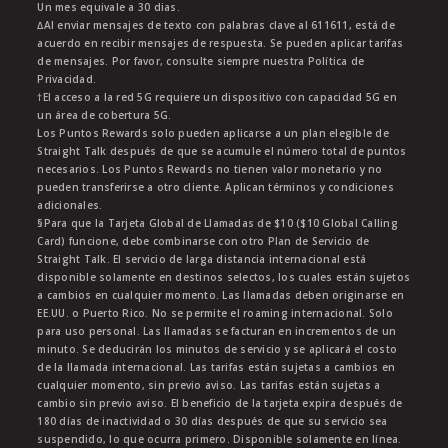
Un mes equivale a 30 dias.
∆Al enviar mensajes de texto con palabras clave al 611611, está de
acuerdo en recibir mensajes de respuesta. Se pueden aplicar tarifas
de mensajes. Por favor, consulte siempre nuestra Política de
Privacidad.
†El acceso a la red 5G requiere un dispositivo con capacidad 5G en
un área de cobertura 5G.
Los Puntos Rewards solo pueden aplicarse a un plan elegible de
Straight Talk después de que se acumule el número total de puntos
necesarios. Los Puntos Rewards no tienen valor monetario y no
pueden transferirse a otro cliente. Aplican términos y condiciones
adicionales.
§Para que la Tarjeta Global de Llamadas de $10 ($10 Global Calling
Card) funcione, debe combinarse con otro Plan de Servicio de
Straight Talk. El servicio de larga distancia internacional está
disponible solamente en destinos selectos, los cuales están sujetos
a cambios en cualquier momento. Las llamadas deben originarse en
EE.UU. o Puerto Rico. No se permite el roaming internacional. Solo
para uso personal. Las llamadas se facturan en incrementos de un
minuto. Se deducirán los minutos de servicio y se aplicará el costo
de la llamada internacional. Las tarifas están sujetas a cambios en
cualquier momento, sin previo aviso. Las tarifas están sujetas a
cambio sin previo aviso. El beneficio de la tarjeta expira después de
180 días de inactividad o 30 días después de que su servicio sea
suspendido, lo que ocurra primero. Disponible solamente en línea.