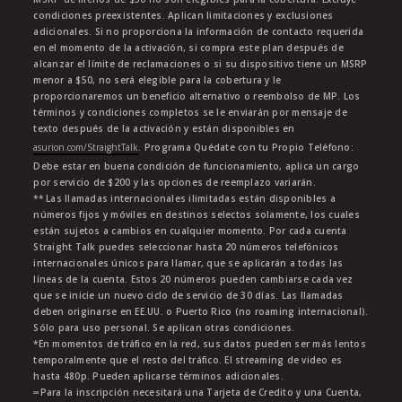
condiciones preexistentes. Aplican limitaciones y exclusiones
adicionales. Si no proporciona la información de contacto requerida
en el momento de la activación, si compra este plan después de
alcanzar el límite de reclamaciones o si su dispositivo tiene un MSRP
menor a $50, no será elegible para la cobertura y le
proporcionaremos un beneficio alternativo o reembolso de MP. Los
términos y condiciones completos se le enviarán por mensaje de
texto después de la activación y están disponibles en
asurion.com/StraightTalk
. Programa Quédate con tu Propio Teléfono:
Debe estar en buena condición de funcionamiento, aplica un cargo
por servicio de $200 y las opciones de reemplazo variarán.
** Las llamadas internacionales ilimitadas están disponibles a
números fijos y móviles en destinos selectos solamente, los cuales
están sujetos a cambios en cualquier momento. Por cada cuenta
Straight Talk puedes seleccionar hasta 20 números telefónicos
internacionales únicos para llamar, que se aplicarán a todas las
líneas de la cuenta. Estos 20 números pueden cambiarse cada vez
que se inicie un nuevo ciclo de servicio de 30 días. Las llamadas
deben originarse en EE.UU. o Puerto Rico (no roaming internacional).
Sólo para uso personal. Se aplican otras condiciones.
*En momentos de tráfico en la red, sus datos pueden ser más lentos
temporalmente que el resto del tráfico. El streaming de video es
hasta 480p. Pueden aplicarse términos adicionales.
∞Para la inscripción necesitará una Tarjeta de Credito y una Cuenta,