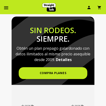
Skip
Ícono d
Ic
To
Menú de barra de navegación
Main
Content
SIN RODEOS.
SIEMPRE.
Obtén un plan prepago galardonado con
datos ilimitados al mismo precio asequible
desde 2009.
Detalles
COMPRA PLANES