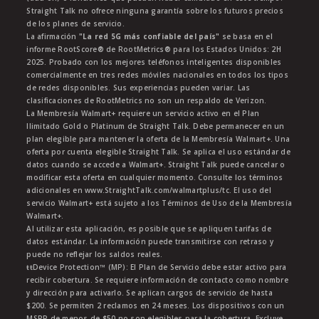
Straight Talk no ofrece ninguna garantía sobre los futuros precios
de los planes de servicio.
La afirmación
"La red 5G más confiable del país"
se basa en el
informe RootScore® de RootMetrics® para los Estados Unidos: 2H
2025. Probado con los mejores teléfonos inteligentes disponibles
comercialmente en tres redes móviles nacionales en todos los tipos
de redes disponibles. Sus experiencias pueden variar. Las
clasificaciones de RootMetrics no son un respaldo de Verizon.
La Membresía Walmart+ requiere un servicio activo en el Plan
Ilimitado Gold o Platinum de Straight Talk. Debe permanecer en un
plan elegible para mantener la oferta de la Membresía Walmart+. Una
oferta por cuenta elegible Straight Talk. Se aplica el uso estándar de
datos cuando se accede a Walmart+. Straight Talk puede cancelar o
modificar esta oferta en cualquier momento. Consulte los términos
adicionales en www.StraightTalk.com/walmartplus/tc. El uso del
servicio Walmart+ está sujeto a los Términos de Uso de la Membresía
Walmart+.
Al utilizar esta aplicación, es posible que se apliquen tarifas de
datos estándar. La información puede transmitirse con retraso y
puede no reflejar los saldos reales.
ŧŧDevice Protection™ (MP): El Plan de Servicio debe estar activo para
recibir cobertura. Se requiere información de contacto como nombre
y dirección para activarlo. Se aplican cargos de servicio de hasta
$200. Se permiten 2 reclamos en 24 meses. Los dispositivos con un
MSRP de menos de $50 no son elegibles para la cobertura. Excluye