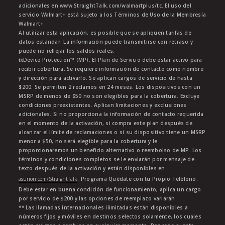
adicionales en www.StraightTalk.com/walmartplus/tc. El uso del
servicio Walmart+ está sujeto a los Términos de Uso de la Membresía
Walmart+.
Al utilizar esta aplicación, es posible que se apliquen tarifas de
datos estándar. La información puede transmitirse con retraso y
puede no reflejar los saldos reales.
ŧŧDevice Protection™ (MP): El Plan de Servicio debe estar activo para
recibir cobertura. Se requiere información de contacto como nombre
y dirección para activarlo. Se aplican cargos de servicio de hasta
$200. Se permiten 2 reclamos en 24 meses. Los dispositivos con un
MSRP de menos de $50 no son elegibles para la cobertura. Excluye
condiciones preexistentes. Aplican limitaciones y exclusiones
adicionales. Si no proporciona la información de contacto requerida
en el momento de la activación, si compra este plan después de
alcanzar el límite de reclamaciones o si su dispositivo tiene un MSRP
menor a $50, no será elegible para la cobertura y le
proporcionaremos un beneficio alternativo o reembolso de MP. Los
términos y condiciones completos se le enviarán por mensaje de
texto después de la activación y están disponibles en
asurion.com/StraightTalk
. Programa Quédate con tu Propio Teléfono:
Debe estar en buena condición de funcionamiento, aplica un cargo
por servicio de $200 y las opciones de reemplazo variarán.
** Las llamadas internacionales ilimitadas están disponibles a
números fijos y móviles en destinos selectos solamente, los cuales