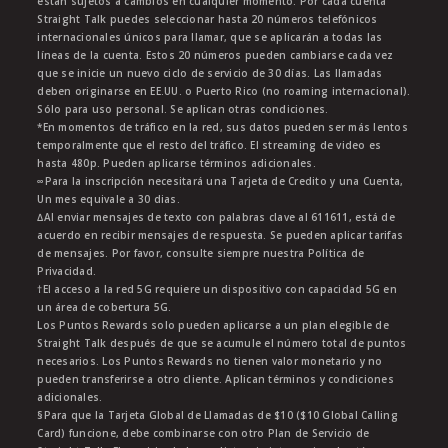
están sujetos a cambios en cualquier momento. Por cada cuenta
Straight Talk puedes seleccionar hasta 20 números telefónicos
internacionales únicos para llamar, que se aplicarán a todas las
líneas de la cuenta. Estos 20 números pueden cambiarse cada vez
que se inicie un nuevo ciclo de servicio de 30 días. Las llamadas
deben originarse en EE.UU. o Puerto Rico (no roaming internacional).
Sólo para uso personal. Se aplican otras condiciones.
*En momentos de tráfico en la red, sus datos pueden ser más lentos
temporalmente que el resto del tráfico. El streaming de video es
hasta 480p. Pueden aplicarse términos adicionales.
∞Para la inscripción necesitará una Tarjeta de Credito y una Cuenta,
Un mes equivale a 30 dias.
∆Al enviar mensajes de texto con palabras clave al 611611, está de
acuerdo en recibir mensajes de respuesta. Se pueden aplicar tarifas
de mensajes. Por favor, consulte siempre nuestra Política de
Privacidad.
†El acceso a la red 5G requiere un dispositivo con capacidad 5G en
un área de cobertura 5G.
Los Puntos Rewards solo pueden aplicarse a un plan elegible de
Straight Talk después de que se acumule el número total de puntos
necesarios. Los Puntos Rewards no tienen valor monetario y no
pueden transferirse a otro cliente. Aplican términos y condiciones
adicionales.
§Para que la Tarjeta Global de Llamadas de $10 ($10 Global Calling
Card) funcione, debe combinarse con otro Plan de Servicio de