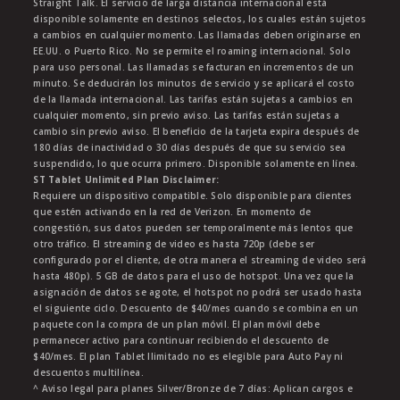
Straight Talk. El servicio de larga distancia internacional está
disponible solamente en destinos selectos, los cuales están sujetos
a cambios en cualquier momento. Las llamadas deben originarse en
EE.UU. o Puerto Rico. No se permite el roaming internacional. Solo
para uso personal. Las llamadas se facturan en incrementos de un
minuto. Se deducirán los minutos de servicio y se aplicará el costo
de la llamada internacional. Las tarifas están sujetas a cambios en
cualquier momento, sin previo aviso. Las tarifas están sujetas a
cambio sin previo aviso. El beneficio de la tarjeta expira después de
180 días de inactividad o 30 días después de que su servicio sea
suspendido, lo que ocurra primero. Disponible solamente en línea.
ST Tablet Unlimited Plan Disclaimer:
Requiere un dispositivo compatible. Solo disponible para clientes
que estén activando en la red de Verizon. En momento de
congestión, sus datos pueden ser temporalmente más lentos que
otro tráfico. El streaming de video es hasta 720p (debe ser
configurado por el cliente, de otra manera el streaming de video será
hasta 480p). 5 GB de datos para el uso de hotspot. Una vez que la
asignación de datos se agote, el hotspot no podrá ser usado hasta
el siguiente ciclo. Descuento de $40/mes cuando se combina en un
paquete con la compra de un plan móvil. El plan móvil debe
permanecer activo para continuar recibiendo el descuento de
$40/mes. El plan Tablet Ilimitado no es elegible para Auto Pay ni
descuentos multilínea.
^ Aviso legal para planes Silver/Bronze de 7 días: Aplican cargos e