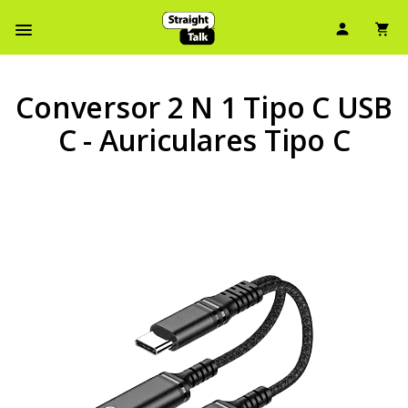
Ícono d
Ic
Menú de barra de navegación
Conversor 2 N 1 Tipo C USB
C - Auriculares Tipo C