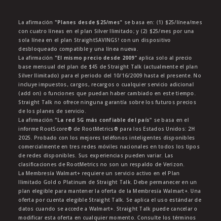
La afirmación
"Planes desde $25/mes"
se basa en: (1) $25/línea/mes
con cuatro líneas en el plan Silver Ilimitado; y (2) $25/mes por una
sola línea en el plan StraightSAVINGS! con un dispositivo
desbloqueado compatible y una línea nueva.
La afirmación
"El mismo precio desde 2009"
aplica solo al precio
base mensual del plan de $45 de Straight Talk (actualmente el plan
Silver Ilimitado) para el periodo del 10/16/2009 hasta el presente. No
incluye impuestos, cargos, recargos o cualquier servicio adicional
(add on) o funciones que puedan haber cambiado en este tiempo.
Straight Talk no ofrece ninguna garantía sobre los futuros precios
de los planes de servicio.
La afirmación
"La red 5G más confiable del país"
se basa en el
informe RootScore® de RootMetrics® para los Estados Unidos: 2H
2025. Probado con los mejores teléfonos inteligentes disponibles
comercialmente en tres redes móviles nacionales en todos los tipos
de redes disponibles. Sus experiencias pueden variar. Las
clasificaciones de RootMetrics no son un respaldo de Verizon.
La Membresía Walmart+ requiere un servicio activo en el Plan
Ilimitado Gold o Platinum de Straight Talk. Debe permanecer en un
plan elegible para mantener la oferta de la Membresía Walmart+. Una
oferta por cuenta elegible Straight Talk. Se aplica el uso estándar de
datos cuando se accede a Walmart+. Straight Talk puede cancelar o
modificar esta oferta en cualquier momento. Consulte los términos