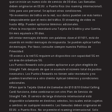
que se inicie un nuevo ciclo de servicio de 30 días. Las llamadas
deben originarse en EE.UU. o Puerto Rico (no roaming internacional).
Sólo para uso personal. Se aplican otras condiciones.
*En momentos de tráfico en la red, sus datos pueden ser más lentos
temporalmente que el resto del tráfico. El streaming de video es
hasta 480p. Pueden aplicarse términos adicionales.
∞Para la inscripción necesitará una Tarjeta de Credito y una Cuenta,
Un mes equivale a 30 dias.
∆Al enviar mensajes de texto con palabras clave al 611611, está de
acuerdo en recibir mensajes de respuesta. Se pueden aplicar tarifas
de mensajes. Por favor, consulte siempre nuestra Política de
Privacidad.
†El acceso a la red 5G requiere un dispositivo con capacidad 5G en
un área de cobertura 5G.
Los Puntos Rewards solo pueden aplicarse a un plan elegible de
Straight Talk después de que se acumule el número total de puntos
necesarios. Los Puntos Rewards no tienen valor monetario y no
pueden transferirse a otro cliente. Aplican términos y condiciones
adicionales.
§Para que la Tarjeta Global de Llamadas de $10 ($10 Global Calling
Card) funcione, debe combinarse con otro Plan de Servicio de
Straight Talk. El servicio de larga distancia internacional está
disponible solamente en destinos selectos, los cuales están sujetos
a cambios en cualquier momento. Las llamadas deben originarse en
EE.UU. o Puerto Rico. No se permite el roaming internacional. Solo