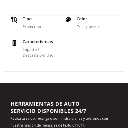
Tipo
Color
Proteccion
Transparente
Características
Impacto /
Desgaste por Uso
HERRAMIENTAS DE AUTO
SERVICIO DISPONIBLES 24/7
Revisa tu saldo, recarga o administra planes y teléfonos con
nuestra función de
mensajes de texto 611611
.