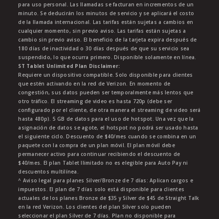
para uso personal. Las llamadas se facturan en incrementos de un
minuto. Se deducirán los minutos de servicio y se aplicará el costo
de la llamada internacional. Las tarifas están sujetas a cambios en
cualquier momento, sin previo aviso. Las tarifas están sujetas a
cambio sin previo aviso. El beneficio de la tarjeta expira después de
180 días de inactividad o 30 días después de que su servicio sea
suspendido, lo que ocurra primero. Disponible solamente en línea.
ST Tablet Unlimited Plan Disclaimer:
Requiere un dispositivo compatible. Solo disponible para clientes
que estén activando en la red de Verizon. En momento de
congestión, sus datos pueden ser temporalmente más lentos que
otro tráfico. El streaming de video es hasta 720p (debe ser
configurado por el cliente, de otra manera el streaming de video será
hasta 480p). 5 GB de datos para el uso de hotspot. Una vez que la
asignación de datos se agote, el hotspot no podrá ser usado hasta
el siguiente ciclo. Descuento de $40/mes cuando se combina en un
paquete con la compra de un plan móvil. El plan móvil debe
permanecer activo para continuar recibiendo el descuento de
$40/mes. El plan Tablet Ilimitado no es elegible para Auto Pay ni
descuentos multilínea.
^ Aviso legal para planes Silver/Bronze de 7 días: Aplican cargos e
impuestos. El plan de 7 días solo está disponible para clientes
actuales de los planes Bronze de $35 y Silver de $45 de Straight Talk
en la red Verizon. Los clientes del plan Silver solo pueden
seleccionar el plan Silver de 7 días. Plan no disponible para