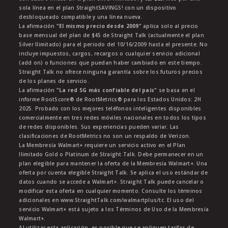
sola línea en el plan StraightSAVINGS! con un dispositivo
desbloqueado compatible y una línea nueva.
La afirmación
"El mismo precio desde 2009"
aplica solo al precio
base mensual del plan de $45 de Straight Talk (actualmente el plan
Silver Ilimitado) para el periodo del 10/16/2009 hasta el presente. No
incluye impuestos, cargos, recargos o cualquier servicio adicional
(add on) o funciones que puedan haber cambiado en este tiempo.
Straight Talk no ofrece ninguna garantía sobre los futuros precios
de los planes de servicio.
La afirmación
"La red 5G más confiable del país"
se basa en el
informe RootScore® de RootMetrics® para los Estados Unidos: 2H
2025. Probado con los mejores teléfonos inteligentes disponibles
comercialmente en tres redes móviles nacionales en todos los tipos
de redes disponibles. Sus experiencias pueden variar. Las
clasificaciones de RootMetrics no son un respaldo de Verizon.
La Membresía Walmart+ requiere un servicio activo en el Plan
Ilimitado Gold o Platinum de Straight Talk. Debe permanecer en un
plan elegible para mantener la oferta de la Membresía Walmart+. Una
oferta por cuenta elegible Straight Talk. Se aplica el uso estándar de
datos cuando se accede a Walmart+. Straight Talk puede cancelar o
modificar esta oferta en cualquier momento. Consulte los términos
adicionales en www.StraightTalk.com/walmartplus/tc. El uso del
servicio Walmart+ está sujeto a los Términos de Uso de la Membresía
Walmart+.
Al utilizar esta aplicación, es posible que se apliquen tarifas de