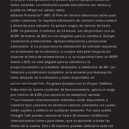
datos estándar. La información puede transmitirse con retraso y
puede no reflejar los saldos reales.
ŧŧDevice Protection™ (MP): El Plan de Servicio debe estar activo para
recibir cobertura. Se requiere información de contacto como nombre
y dirección para activarlo. Se aplican cargos de servicio de hasta
$200. Se permiten 2 reclamos en 24 meses. Los dispositivos con un
MSRP de menos de $50 no son elegibles para la cobertura. Excluye
condiciones preexistentes. Aplican limitaciones y exclusiones
adicionales. Si no proporciona la información de contacto requerida
en el momento de la activación, si compra este plan después de
alcanzar el límite de reclamaciones o si su dispositivo tiene un MSRP
menor a $50, no será elegible para la cobertura y le
proporcionaremos un beneficio alternativo o reembolso de MP. Los
términos y condiciones completos se le enviarán por mensaje de
texto después de la activación y están disponibles en
asurion.com/StraightTalk
. Programa Quédate con tu Propio Teléfono:
Debe estar en buena condición de funcionamiento, aplica un cargo
por servicio de $200 y las opciones de reemplazo variarán.
** Las llamadas internacionales ilimitadas están disponibles a
números fijos y móviles en destinos selectos solamente, los cuales
están sujetos a cambios en cualquier momento. Por cada cuenta
Straight Talk puedes seleccionar hasta 20 números telefónicos
internacionales únicos para llamar, que se aplicarán a todas las
líneas de la cuenta. Estos 20 números pueden cambiarse cada vez