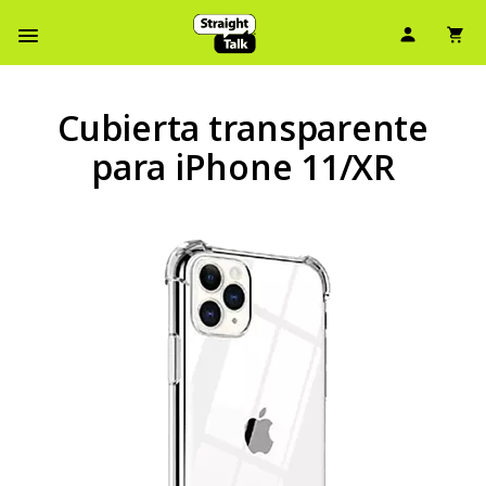
Ícono d
Ic
Menú de barra de navegación
Cubierta transparente
para iPhone 11/XR