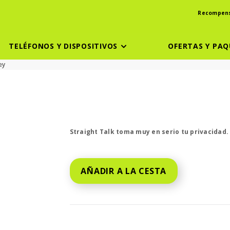
Recompen
TELÉFONOS Y DISPOSITIVOS
OFERTAS Y PAQ
ey
El precio es dollar #priceDollar and #pric
Straight Talk toma muy en serio tu privacidad
AÑADIR A LA CESTA