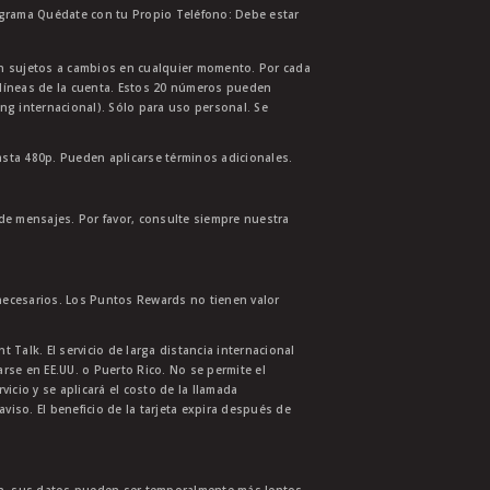
ograma Quédate con tu Propio Teléfono: Debe estar
tán sujetos a cambios en cualquier momento. Por cada
s líneas de la cuenta. Estos 20 números pueden
ing internacional). Sólo para uso personal. Se
asta 480p. Pueden aplicarse términos adicionales.
 de mensajes. Por favor, consulte siempre nuestra
necesarios. Los Puntos Rewards no tienen valor
 Talk. El servicio de larga distancia internacional
se en EE.UU. o Puerto Rico. No se permite el
cio y se aplicará el costo de la llamada
aviso. El beneficio de la tarjeta expira después de