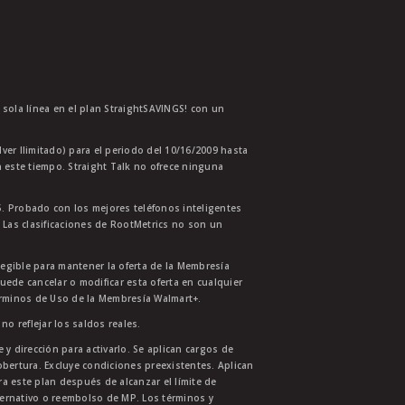
a sola línea en el plan StraightSAVINGS! con un
lver Ilimitado) para el periodo del 10/16/2009 hasta
 este tiempo. Straight Talk no ofrece ninguna
. Probado con los mejores teléfonos inteligentes
 Las clasificaciones de RootMetrics no son un
legible para mantener la oferta de la Membresía
uede cancelar o modificar esta oferta en cualquier
érminos de Uso de la Membresía Walmart+.
no reflejar los saldos reales.
 y dirección para activarlo. Se aplican cargos de
bertura. Excluye condiciones preexistentes. Aplican
ra este plan después de alcanzar el límite de
ternativo o reembolso de MP. Los términos y