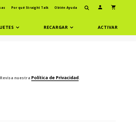
Ícono de usuario
Icono de carr
sas
Por qué Straight Talk
Obtén Ayuda
UETES
RECARGAR
ACTIVAR
eCent cent
Política de Privacidad
. Revisa nuestra
.