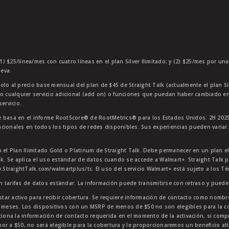
1) $25/línea/mes con cuatro líneas en el plan Silver Ilimitado; y (2) $25/mes por un
eva.
olo al precio base mensual del plan de $45 de Straight Talk (actualmente el plan Si
 o cualquier servicio adicional (add on) o funciones que puedan haber cambiado en
ervicio.
 basa en el informe RootScore® de RootMetrics® para los Estados Unidos: 2H 2025
cionales en todos los tipos de redes disponibles. Sus experiencias pueden variar.
n el Plan Ilimitado Gold o Platinum de Straight Talk. Debe permanecer en un plan e
lk. Se aplica el uso estándar de datos cuando se accede a Walmart+. Straight Talk p
StraightTalk.com/walmartplus/tc. El uso del servicio Walmart+ está sujeto a los T
en tarifas de datos estándar. La información puede transmitirse con retraso y puede 
star activo para recibir cobertura. Se requiere información de contacto como nombre
4 meses. Los dispositivos con un MSRP de menos de $50 no son elegibles para la co
ciona la información de contacto requerida en el momento de la activación, si comp
or a $50, no será elegible para la cobertura y le proporcionaremos un beneficio al