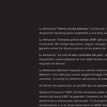
La afirmación
"Planes desde $25/mes"
se basa en: (
dispositivo desbloqueado compatible y una línea nu
La afirmación
"El mismo precio desde 2009"
aplica s
el presente. No incluye impuestos, cargos, recargos
garantía sobre los futuros precios de los planes de s
La afirmación
"La red 5G más confiable del país"
se
disponibles comercialmente en tres redes móviles na
respaldo de Verizon.
La Membresía Walmart+ requiere un servicio activo e
Walmart+. Una oferta por cuenta elegible Straight Ta
momento. Consulte los términos adicionales en www.
Al utilizar esta aplicación, es posible que se apliqu
ŧŧDevice Protection™ (MP): El Plan de Servicio debe e
servicio de hasta $200. Se permiten 2 reclamos en 2
limitaciones y exclusiones adicionales. Si no propor
reclamaciones o si su dispositivo tiene un MSRP men