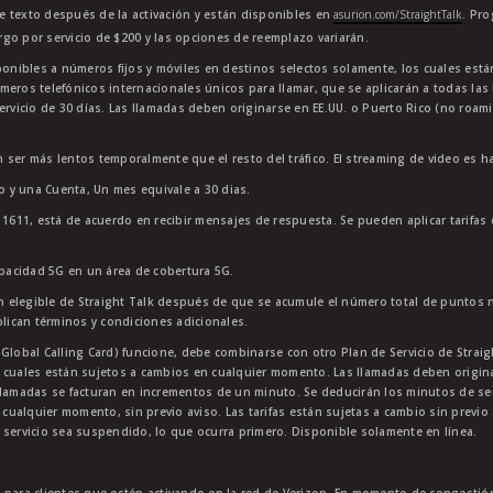
e texto después de la activación y están disponibles en
asurion.com/StraightTalk
. Pr
go por servicio de $200 y las opciones de reemplazo variarán.
sponibles a números fijos y móviles en destinos selectos solamente, los cuales es
meros telefónicos internacionales únicos para llamar, que se aplicarán a todas la
ervicio de 30 días. Las llamadas deben originarse en EE.UU. o Puerto Rico (no roam
 ser más lentos temporalmente que el resto del tráfico. El streaming de video es h
to y una Cuenta, Un mes equivale a 30 dias.
11611, está de acuerdo en recibir mensajes de respuesta. Se pueden aplicar tarifas
apacidad 5G en un área de cobertura 5G.
 elegible de Straight Talk después de que se acumule el número total de puntos 
plican términos y condiciones adicionales.
lobal Calling Card) funcione, debe combinarse con otro Plan de Servicio de Straight
 cuales están sujetos a cambios en cualquier momento. Las llamadas deben originar
lamadas se facturan en incrementos de un minuto. Se deducirán los minutos de servi
 cualquier momento, sin previo aviso. Las tarifas están sujetas a cambio sin previo 
 servicio sea suspendido, lo que ocurra primero. Disponible solamente en línea.