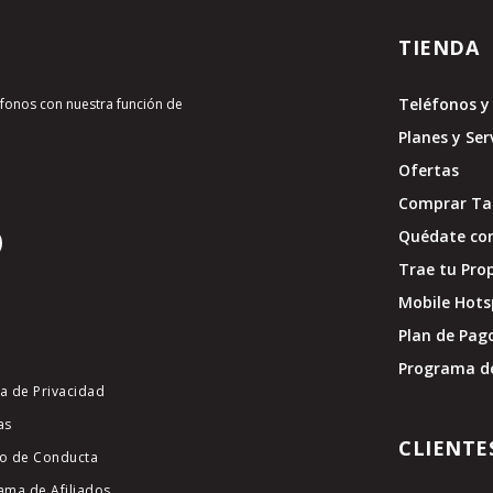
TIENDA
Teléfonos y 
léfonos con nuestra función de
Planes y Ser
Ofertas
Comprar Tar
Quédate con
Trae tu Pro
Mobile Hots
Plan de Pag
Programa d
ca de Privacidad
as
CLIENTE
o de Conducta
ama de Afiliados