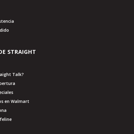
stencia
edido
DE STRAIGHT
raight Talk?
bertura
eciales
os en Walmart
ona
feline