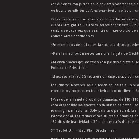
condiciones completos se le enviarán por mensaje d
en buena condición de funcionamiento, aplica un car
** Las llamadas internacionales ilimitadas están di
cuenta Straight Talk puedes seleccionar hasta 20 nú
cambiarse cada vez que se inicie un nuevo ciclo de s
aplican otras condiciones.
*En momentos de tráfico en la red, sus datos pueden
∞Para la inscripción necesitará una Tarjeta de Credi
∆Al enviar mensajes de texto con palabras clave al 6
Política de Privacidad.
†El acceso a la red 5G requiere un dispositivo con c
Los Puntos Rewards solo pueden aplicarse a un plan
monetario y no pueden transferirse a otro cliente. A
§Para que la Tarjeta Global de Llamadas de $10 ($10 G
está disponible solamente en destinos selectos, los
roaming internacional. Solo para uso personal. Las l
internacional. Las tarifas están sujetas a cambios en
180 días de inactividad o 30 días después de que su
ST Tablet Unlimited Plan Disclaimer: