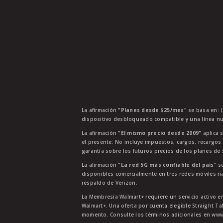
La afirmación
"Planes desde $25/mes"
se basa en: (
dispositivo desbloqueado compatible y una línea nu
La afirmación
"El mismo precio desde 2009"
aplica s
el presente. No incluye impuestos, cargos, recargos
garantía sobre los futuros precios de los planes de s
La afirmación
"La red 5G más confiable del país"
se
disponibles comercialmente en tres redes móviles na
respaldo de Verizon.
La Membresía Walmart+ requiere un servicio activo e
Walmart+. Una oferta por cuenta elegible Straight Ta
momento. Consulte los términos adicionales en www.