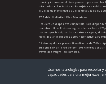
roaming internacional. Solo para uso personal. Las l
internacional. Las tarifas están sujetas a cambios en
180 días de inactividad o 30 días después de que su
ST Tablet Unlimited Plan Disclaimer:
Requiere un dispositivo compatible. Solo disponibl
que otro tráfico. El streaming de video es hasta 720
Una vez que la asignación de datos se agote, el ho
móvil. El plan móvil debe permanecer activo para con
^ Aviso legal para planes Silver/Bronze de 7 días: Ap
Straight Talk en la red Verizon. Los clientes del pla
través de Straight Talk Rewards.
Straight Talk® es una marca registra
Usamos tecnologías para recopilar y c
capacidades para una mejor experien