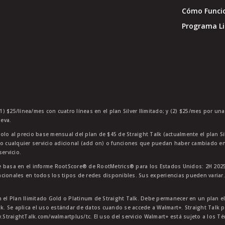
Cómo Funci
Programa Li
1) $25/línea/mes con cuatro líneas en el plan Silver Ilimitado; y (2) $25/mes por un
eva.
olo al precio base mensual del plan de $45 de Straight Talk (actualmente el plan Si
 o cualquier servicio adicional (add on) o funciones que puedan haber cambiado en
ervicio.
 basa en el informe RootScore® de RootMetrics® para los Estados Unidos: 2H 2025
cionales en todos los tipos de redes disponibles. Sus experiencias pueden variar.
n el Plan Ilimitado Gold o Platinum de Straight Talk. Debe permanecer en un plan e
lk. Se aplica el uso estándar de datos cuando se accede a Walmart+. Straight Talk p
StraightTalk.com/walmartplus/tc. El uso del servicio Walmart+ está sujeto a los T