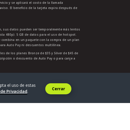
cio y se aplicará el costo de la llamada
aviso. El beneficio de la tarjeta expira después de
ión, sus datos pueden ser temporalmente más lentos
asta 480p). 5 GB de datos para el uso de hotspot.
se combina en un paquete con la compra de un plan
para Auto Pay ni descuentos multilínea.
ales de los planes Bronze de $35 y Silver de $45 de
nscripción o descuento de Auto Pay o para canje a
6
.
pta el uso de estas
Cerrar
 de Privacidad
.