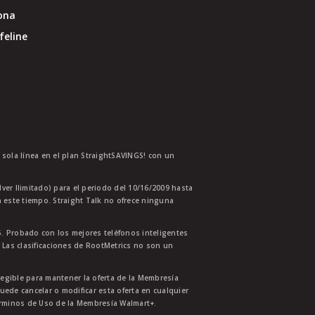
ona
feline
a sola línea en el plan StraightSAVINGS! con un
lver Ilimitado) para el periodo del 10/16/2009 hasta
 este tiempo. Straight Talk no ofrece ninguna
. Probado con los mejores teléfonos inteligentes
 Las clasificaciones de RootMetrics no son un
legible para mantener la oferta de la Membresía
uede cancelar o modificar esta oferta en cualquier
érminos de Uso de la Membresía Walmart+.