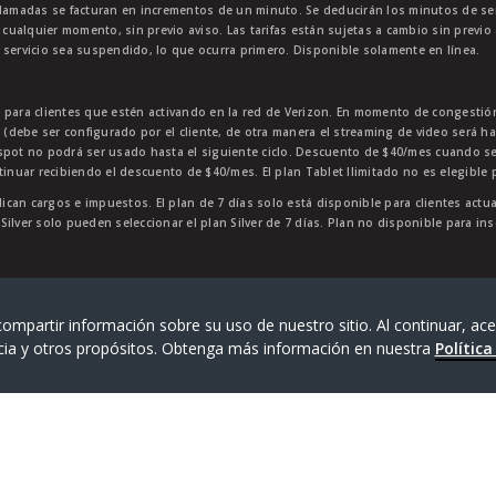
lamadas se facturan en incrementos de un minuto. Se deducirán los minutos de servi
 cualquier momento, sin previo aviso. Las tarifas están sujetas a cambio sin previo 
 servicio sea suspendido, lo que ocurra primero. Disponible solamente en línea.
e para clientes que estén activando en la red de Verizon. En momento de congest
p (debe ser configurado por el cliente, de otra manera el streaming de video será h
tspot no podrá ser usado hasta el siguiente ciclo. Descuento de $40/mes cuando 
tinuar recibiendo el descuento de $40/mes. El plan Tablet Ilimitado no es elegible 
lican cargos e impuestos. El plan de 7 días solo está disponible para clientes actu
n Silver solo pueden seleccionar el plan Silver de 7 días. Plan no disponible para i
da de TracFone Wireless, Inc., una empresa de Verizon.
202
ompartir información sobre su uso de nuestro sitio. Al continuar, ace
cia y otros propósitos. Obtenga más información en nuestra
Política