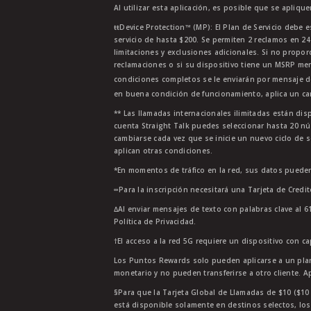
Al utilizar esta aplicación, es posible que se apliqu
ŧŧDevice Protection™ (MP): El Plan de Servicio debe e
servicio de hasta $200. Se permiten 2 reclamos en 2
limitaciones y exclusiones adicionales. Si no propor
reclamaciones o si su dispositivo tiene un MSRP men
condiciones completos se le enviarán por mensaje d
en buena condición de funcionamiento, aplica un car
** Las llamadas internacionales ilimitadas están di
cuenta Straight Talk puedes seleccionar hasta 20 nú
cambiarse cada vez que se inicie un nuevo ciclo de s
aplican otras condiciones.
*En momentos de tráfico en la red, sus datos pueden
∞Para la inscripción necesitará una Tarjeta de Credi
∆Al enviar mensajes de texto con palabras clave al 6
Política de Privacidad.
†El acceso a la red 5G requiere un dispositivo con c
Los Puntos Rewards solo pueden aplicarse a un plan
monetario y no pueden transferirse a otro cliente. A
§Para que la Tarjeta Global de Llamadas de $10 ($10 G
está disponible solamente en destinos selectos, los