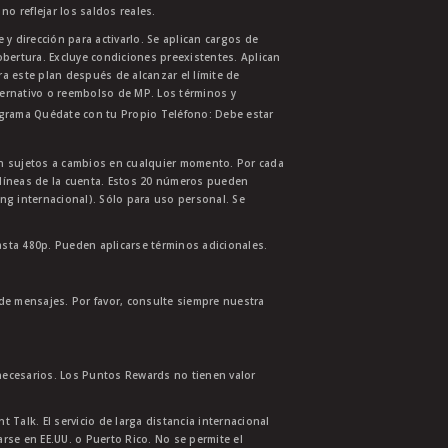
no reflejar los saldos reales.
 y dirección para activarlo. Se aplican cargos de
bertura. Excluye condiciones preexistentes. Aplican
ra este plan después de alcanzar el límite de
ternativo o reembolso de MP. Los términos y
ograma Quédate con tu Propio Teléfono: Debe estar
tán sujetos a cambios en cualquier momento. Por cada
s líneas de la cuenta. Estos 20 números pueden
ing internacional). Sólo para uso personal. Se
asta 480p. Pueden aplicarse términos adicionales.
 de mensajes. Por favor, consulte siempre nuestra
necesarios. Los Puntos Rewards no tienen valor
 Talk. El servicio de larga distancia internacional
se en EE.UU. o Puerto Rico. No se permite el