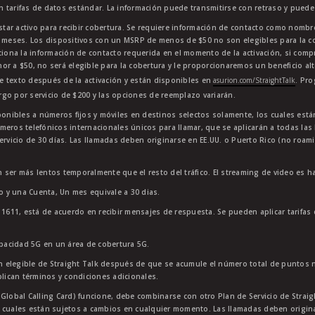
en tarifas de datos estándar. La información puede transmitirse con retraso y puede 
star activo para recibir cobertura. Se requiere información de contacto como nombre
4 meses. Los dispositivos con un MSRP de menos de $50 no son elegibles para la co
ciona la información de contacto requerida en el momento de la activación, si comp
or a $50, no será elegible para la cobertura y le proporcionaremos un beneficio al
e texto después de la activación y están disponibles en
asurion.com/StraightTalk
. Pr
go por servicio de $200 y las opciones de reemplazo variarán.
sponibles a números fijos y móviles en destinos selectos solamente, los cuales es
meros telefónicos internacionales únicos para llamar, que se aplicarán a todas la
ervicio de 30 días. Las llamadas deben originarse en EE.UU. o Puerto Rico (no roam
 ser más lentos temporalmente que el resto del tráfico. El streaming de video es h
to y una Cuenta, Un mes equivale a 30 dias.
11611, está de acuerdo en recibir mensajes de respuesta. Se pueden aplicar tarifas
apacidad 5G en un área de cobertura 5G.
 elegible de Straight Talk después de que se acumule el número total de puntos 
plican términos y condiciones adicionales.
lobal Calling Card) funcione, debe combinarse con otro Plan de Servicio de Straight
 cuales están sujetos a cambios en cualquier momento. Las llamadas deben originar