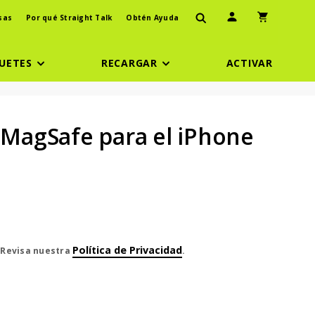
Ícono de usuario
Icono de carr
sas
Por qué Straight Talk
Obtén Ayuda
UETES
RECARGAR
ACTIVAR
n MagSafe para el iPhone
Política de Privacidad
. Revisa nuestra
.