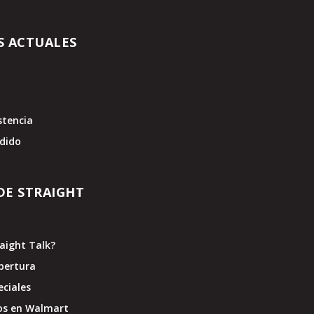
S ACTUALES
stencia
edido
DE STRAIGHT
raight Talk?
bertura
eciales
os en Walmart