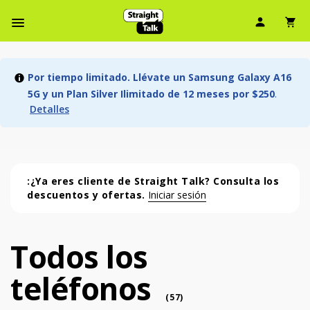
Ícono d
Ic
Menú de barra de navegación
Por tiempo limitado. Llévate un Samsung Galaxy A16
5G y un Plan Silver Ilimitado de 12 meses por $250
.
Detalles
:¿Ya eres cliente de Straight Talk? Consulta los
descuentos y ofertas.
Iniciar sesión
Todos los
Todos los teléfonos (57 phone )
teléfonos
phone
(
57
)