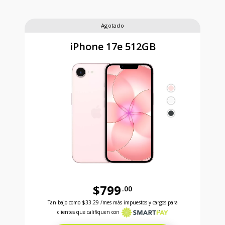
Agotado
iPhone 17e 512GB
$799
.00
Antes el precio era 799 dollars and 00 cents Ahora e
Tan bajo como
$33.29
/mes más impuestos y cargos para
clientes que califiquen con