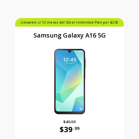
Llévatelo c/ 12 meses del Silver Unlimited Plan por $250
Samsung Galaxy A16 5G
$49.99
$39
.99
Antes el precio era 49 dollars and 