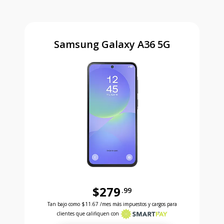
Samsung Galaxy A36 5G
$279
.99
Antes el precio era 279 dollars and 99 cents Ahora e
Tan bajo como
$11.67
/mes más impuestos y cargos para
clientes que califiquen con