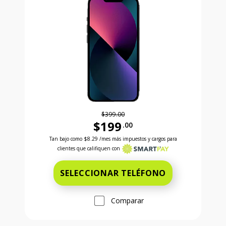
$399.00
$199
.00
Antes el precio era 399 dollars and 00 cents Ahora e
Tan bajo como
$8.29
/mes más impuestos y cargos para
clientes que califiquen con
SELECCIONAR TELÉFONO
Comparar