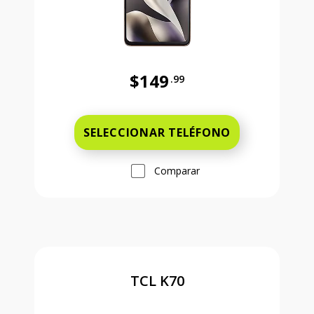
$149
.99
Antes el precio era 149 dollars and
SELECCIONAR TELÉFONO
Comparar
TCL K70