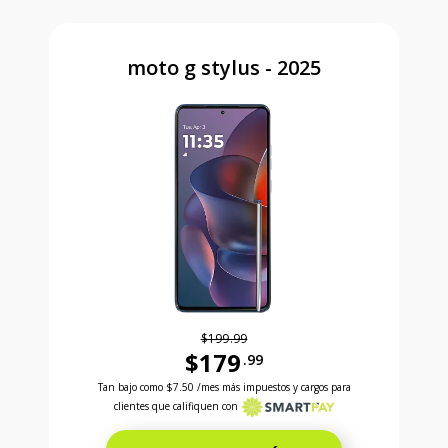
moto g stylus - 2025
$199.99
$179
.99
Antes el precio era 199 dollars and 99 cents Ahora e
Tan bajo como
$7.50
/mes más impuestos y cargos para
clientes que califiquen con