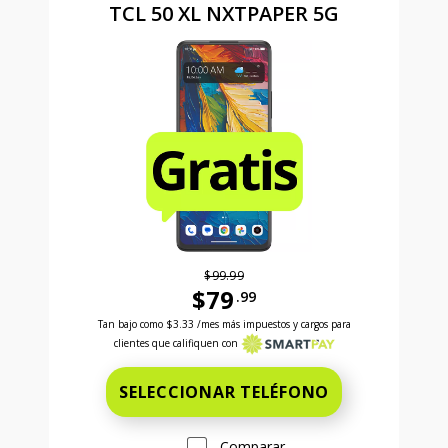
TCL 50 XL NXTPAPER 5G
$99.99
$79
.99
Antes el precio era 99 dollars and 99 cents Ahora el
Tan bajo como
$3.33
/mes más impuestos y cargos para
clientes que califiquen con
SELECCIONAR TELÉFONO
Comparar