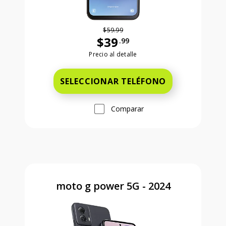
$59.99
$39
.99
Antes el precio era 59 dollars and 99
Precio al detalle
SELECCIONAR TELÉFONO
Comparar
moto g power 5G - 2024