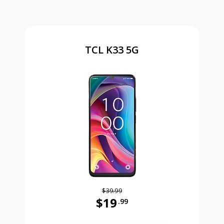
TCL K33 5G
$39.99
$19
.99
Antes el precio era 39 dollars and 