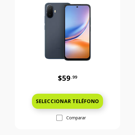
$59
.99
Antes el precio era 59 dollars and 
SELECCIONAR TELÉFONO
Comparar