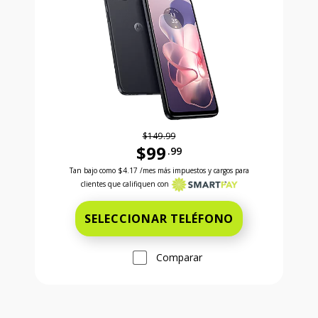
$149.99
$99
.99
Antes el precio era 149 dollars and 99 cents Ahora e
Tan bajo como
$4.17
/mes más impuestos y cargos para
clientes que califiquen con
SELECCIONAR TELÉFONO
Comparar