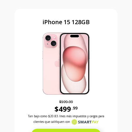
iPhone 15 128GB
$599.99
$499
.99
Antes el precio era 599 dollars and 99 cents Ahora e
Tan bajo como
$20.83
/mes más impuestos y cargos para
clientes que califiquen con