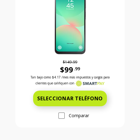
$149.99
$99
.99
Antes el precio era 149 dollars and 99 cents Ahora e
Tan bajo como
$4.17
/mes más impuestos y cargos para
clientes que califiquen con
SELECCIONAR TELÉFONO
Comparar