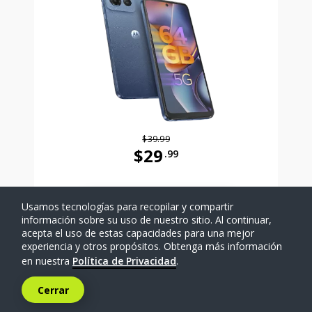
$39.99
$29
.99
Antes el precio era 39 dollars and 
Usamos tecnologías para recopilar y compartir
SELECCIONAR TELÉFONO
información sobre su uso de nuestro sitio. Al continuar,
acepta el uso de estas capacidades para una mejor
experiencia y otros propósitos. Obtenga más información
Comparar
en nuestra
Política de Privacidad
.
Cerrar