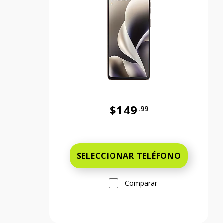
$149
.99
Antes el precio era 149 dollars
SELECCIONAR TELÉFONO
Comparar