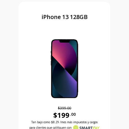
iPhone 13 128GB
$399.00
$199
.00
Antes el precio era 399 dollars and 00 cents Ahora
 and 99 cents Ahora el precio es 99 dollars and 99 cents
Tan bajo como
$8.29
/mes más impuestos y cargos
para clientes que califiquen con