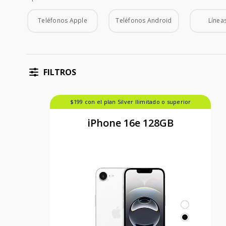
Tipo de Teléfono
Teléfonos Apple
Teléfonos Android
Líneas
FILTROS
$199 con el plan Silver Ilimitado o superior
iPhone 16e 128GB