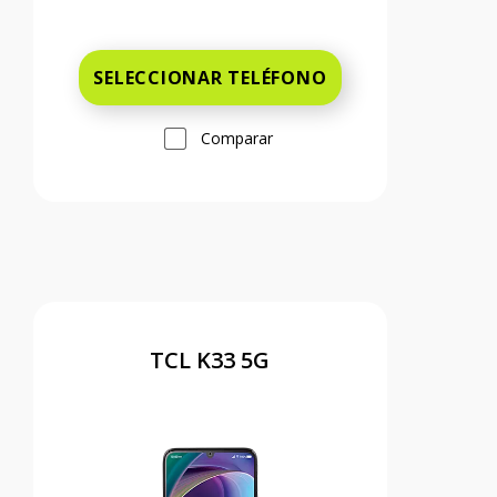
Antes el precio era 49 dollars and 99 c
SELECCIONAR TELÉFONO
Comparar
TCL K33 5G