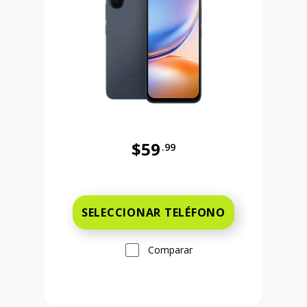
$59
.99
Antes el precio era 59 dollars and 
 and 99 cents Ahora el precio es 149 dollars and 99 cents
SELECCIONAR TELÉFONO
Comparar