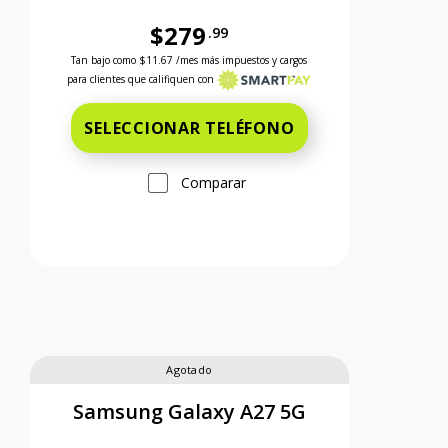
$279
.99
 el precio es 299 dollars and 99 cents
Antes el precio era 279 dollars and 99 cents Ahora el 
Tan bajo como
$11.67
/mes más impuestos y cargos
para clientes que califiquen con
SELECCIONAR TELÉFONO
Comparar
Agotado
Samsung Galaxy A27 5G