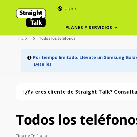
English
PLANES Y SERVICIOS
Inicio
Todos los teléfonos
Por tiempo limitado. Llévate un Samsung Galaxy
Detalles
:¿Ya eres cliente de Straight Talk? Consult
Todos los teléfono
Todos los teléfonos (57 phone )
Tipo de Teléfono