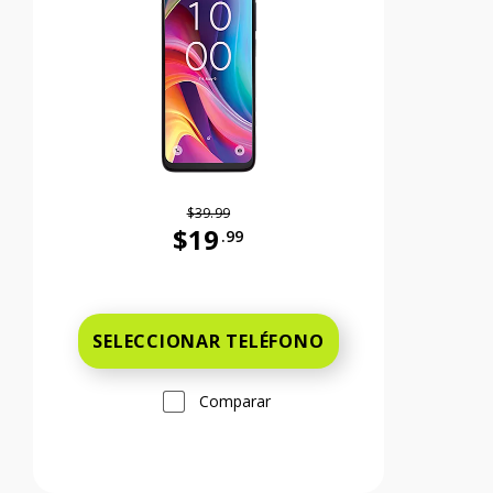
$39.99
$19
.99
99 cents Ahora el precio es 59 dollars and 99 cents
Antes el precio era 39 dollars and 99 c
SELECCIONAR TELÉFONO
Comparar