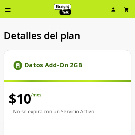
Ícono d
Ic
Menú de barra de navegación
Detalles del plan
Price is 10 dollars and 00 cents per month
Datos Add-On 2GB
/mes
$10
/mes
No se expira con un Servicio Activo
No se expira con un Servicio Activo