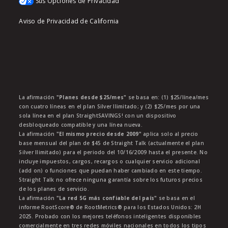
Sus Opciones de Privacidad
Aviso de Privacidad de California
La afirmación
"Planes desde $25/mes"
se basa en: (1) $25/línea/mes
con cuatro líneas en el plan Silver Ilimitado; y (2) $25/mes por una
sola línea en el plan StraightSAVINGS! con un dispositivo
desbloqueado compatible y una línea nueva.
La afirmación
"El mismo precio desde 2009"
aplica solo al precio
base mensual del plan de $45 de Straight Talk (actualmente el plan
Silver Ilimitado) para el periodo del 10/16/2009 hasta el presente. No
incluye impuestos, cargos, recargos o cualquier servicio adicional
(add on) o funciones que puedan haber cambiado en este tiempo.
Straight Talk no ofrece ninguna garantía sobre los futuros precios
de los planes de servicio.
La afirmación
"La red 5G más confiable del país"
se basa en el
informe RootScore® de RootMetrics® para los Estados Unidos: 2H
2025. Probado con los mejores teléfonos inteligentes disponibles
comercialmente en tres redes móviles nacionales en todos los tipos