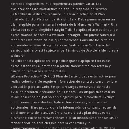
de redes disponibles. Sus experiencias pueden variar. Las
clasificaciones de RootMetrics no son un respaldo de Verizon.
La Membresía Walmart+ requiere un servicio activo en el Plan
Ilimitado Gold o Platinum de Straight Talk. Debe permanecer en un
plan elegible para mantener la oferta de la Membresía Walmart+. Una
oferta por cuenta elegible Straight Talk. Se aplica el uso estándar de
datos cuando se accede a Walmart+. Straight Talk puede cancelar o
modificar esta oferta en cualquier momento. Consulte los términos
adicionales en www.StraightTalk.com/walmartplus/tc. El uso del
servicio Walmart+ está sujeto a los Términos de Uso de la Membresía
Walmart+.
Al utilizar esta aplicación, es posible que se apliquen tarifas de
datos estándar. La información puede transmitirse con retraso y
puede no reflejar los saldos reales.
ŧŧDevice Protection™ (MP): El Plan de Servicio debe estar activo para
recibir cobertura. Se requiere información de contacto como nombre
y dirección para activarlo. Se aplican cargos de servicio de hasta
$200. Se permiten 2 reclamos en 24 meses. Los dispositivos con un
MSRP de menos de $50 no son elegibles para la cobertura. Excluye
condiciones preexistentes. Aplican limitaciones y exclusiones
adicionales. Si no proporciona la información de contacto requerida
en el momento de la activación, si compra este plan después de
alcanzar el límite de reclamaciones o si su dispositivo tiene un MSRP
menor a $50, no será elegible para la cobertura y le
proporcionaremos un beneficio alternativo o reembolso de MP. Los