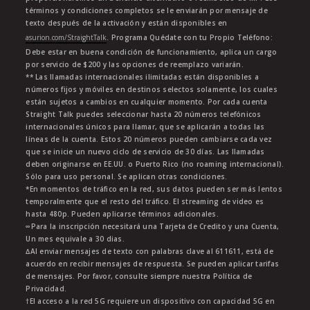
términos y condiciones completos se le enviarán por mensaje de
texto después de la activación y están disponibles en
asurion.com/StraightTalk
. Programa Quédate con tu Propio Teléfono:
Debe estar en buena condición de funcionamiento, aplica un cargo
por servicio de $200 y las opciones de reemplazo variarán.
** Las llamadas internacionales ilimitadas están disponibles a
números fijos y móviles en destinos selectos solamente, los cuales
están sujetos a cambios en cualquier momento. Por cada cuenta
Straight Talk puedes seleccionar hasta 20 números telefónicos
internacionales únicos para llamar, que se aplicarán a todas las
líneas de la cuenta. Estos 20 números pueden cambiarse cada vez
que se inicie un nuevo ciclo de servicio de 30 días. Las llamadas
deben originarse en EE.UU. o Puerto Rico (no roaming internacional).
Sólo para uso personal. Se aplican otras condiciones.
*En momentos de tráfico en la red, sus datos pueden ser más lentos
temporalmente que el resto del tráfico. El streaming de video es
hasta 480p. Pueden aplicarse términos adicionales.
∞Para la inscripción necesitará una Tarjeta de Credito y una Cuenta,
Un mes equivale a 30 dias.
∆Al enviar mensajes de texto con palabras clave al 611611, está de
acuerdo en recibir mensajes de respuesta. Se pueden aplicar tarifas
de mensajes. Por favor, consulte siempre nuestra Política de
Privacidad.
†El acceso a la red 5G requiere un dispositivo con capacidad 5G en