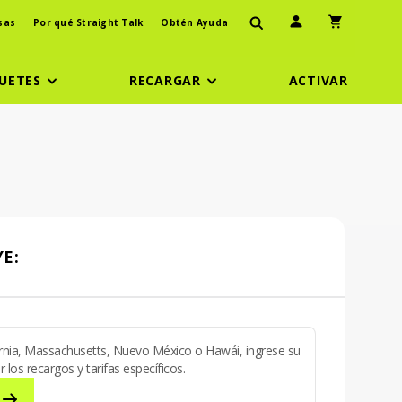
Ícono de usuario
Icono de carr
sas
Por qué Straight Talk
Obtén Ayuda
UETES
RECARGAR
ACTIVAR
E:
fornia, Massachusetts, Nuevo México o Hawái, ingrese su
los recargos y tarifas específicos.
stal