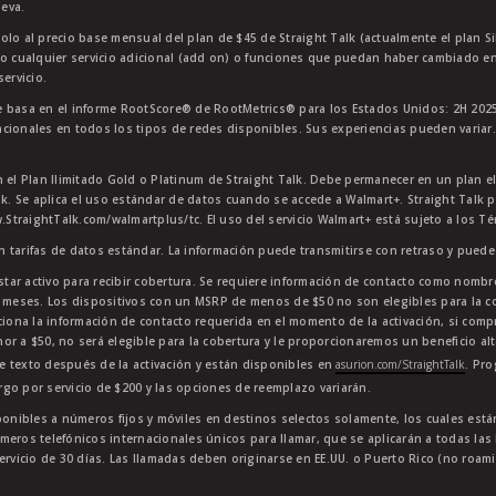
eva.
olo al precio base mensual del plan de $45 de Straight Talk (actualmente el plan Si
 o cualquier servicio adicional (add on) o funciones que puedan haber cambiado en
ervicio.
 basa en el informe RootScore® de RootMetrics® para los Estados Unidos: 2H 2025
cionales en todos los tipos de redes disponibles. Sus experiencias pueden variar.
n el Plan Ilimitado Gold o Platinum de Straight Talk. Debe permanecer en un plan e
lk. Se aplica el uso estándar de datos cuando se accede a Walmart+. Straight Talk p
StraightTalk.com/walmartplus/tc. El uso del servicio Walmart+ está sujeto a los T
en tarifas de datos estándar. La información puede transmitirse con retraso y puede 
star activo para recibir cobertura. Se requiere información de contacto como nombre
4 meses. Los dispositivos con un MSRP de menos de $50 no son elegibles para la co
ciona la información de contacto requerida en el momento de la activación, si comp
or a $50, no será elegible para la cobertura y le proporcionaremos un beneficio al
e texto después de la activación y están disponibles en
asurion.com/StraightTalk
. Pr
go por servicio de $200 y las opciones de reemplazo variarán.
sponibles a números fijos y móviles en destinos selectos solamente, los cuales es
meros telefónicos internacionales únicos para llamar, que se aplicarán a todas la
ervicio de 30 días. Las llamadas deben originarse en EE.UU. o Puerto Rico (no roam