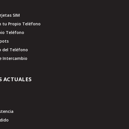
jetas SIM
 tu Propio Teléfono
pio Teléfono
pots
o del Teléfono
e Intercambio
S ACTUALES
stencia
edido