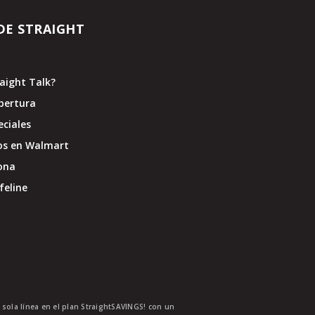
DE STRAIGHT
raight Talk?
bertura
eciales
os en Walmart
ona
feline
a sola línea en el plan StraightSAVINGS! con un