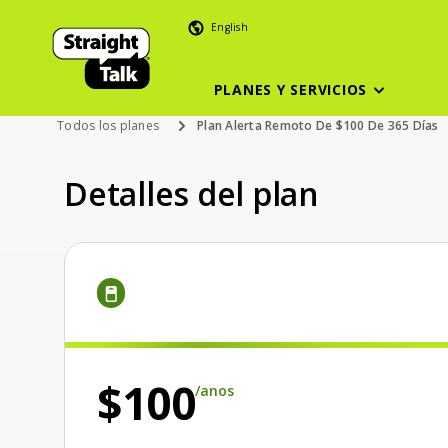
English
PLANES Y SERVICIOS
Todos los planes
Plan Alerta Remoto De $100 De 365 Días
Detalles del plan
Price is 100 dollars and 00 cents monthly
/anos
$100
/anos