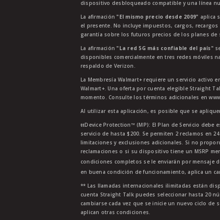
dispositivo desbloqueado compatible y una línea nu
La afirmación
"El mismo precio desde 2009"
aplica s
el presente. No incluye impuestos, cargos, recargos
garantía sobre los futuros precios de los planes de s
La afirmación
"La red 5G más confiable del país"
se
disponibles comercialmente en tres redes móviles na
respaldo de Verizon.
La Membresía Walmart+ requiere un servicio activo e
Walmart+. Una oferta por cuenta elegible Straight Ta
momento. Consulte los términos adicionales en www.
Al utilizar esta aplicación, es posible que se apliqu
ŧŧDevice Protection™ (MP): El Plan de Servicio debe e
servicio de hasta $200. Se permiten 2 reclamos en 2
limitaciones y exclusiones adicionales. Si no propor
reclamaciones o si su dispositivo tiene un MSRP men
condiciones completos se le enviarán por mensaje d
en buena condición de funcionamiento, aplica un car
** Las llamadas internacionales ilimitadas están di
cuenta Straight Talk puedes seleccionar hasta 20 nú
cambiarse cada vez que se inicie un nuevo ciclo de s
aplican otras condiciones.