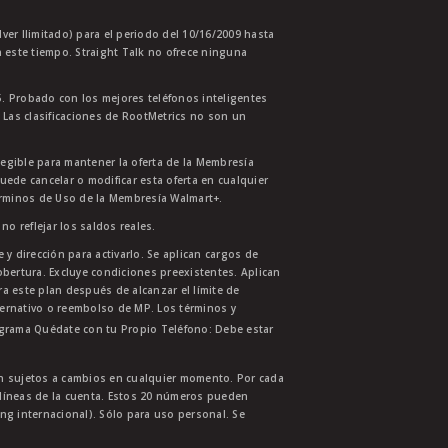
lver Ilimitado) para el periodo del 10/16/2009 hasta
 este tiempo. Straight Talk no ofrece ninguna
. Probado con los mejores teléfonos inteligentes
 Las clasificaciones de RootMetrics no son un
legible para mantener la oferta de la Membresía
uede cancelar o modificar esta oferta en cualquier
érminos de Uso de la Membresía Walmart+.
no reflejar los saldos reales.
 y dirección para activarlo. Se aplican cargos de
bertura. Excluye condiciones preexistentes. Aplican
ra este plan después de alcanzar el límite de
ternativo o reembolso de MP. Los términos y
ograma Quédate con tu Propio Teléfono: Debe estar
tán sujetos a cambios en cualquier momento. Por cada
s líneas de la cuenta. Estos 20 números pueden
ing internacional). Sólo para uso personal. Se