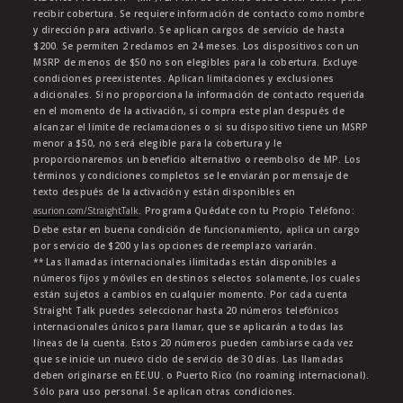
recibir cobertura. Se requiere información de contacto como nombre
y dirección para activarlo. Se aplican cargos de servicio de hasta
$200. Se permiten 2 reclamos en 24 meses. Los dispositivos con un
MSRP de menos de $50 no son elegibles para la cobertura. Excluye
condiciones preexistentes. Aplican limitaciones y exclusiones
adicionales. Si no proporciona la información de contacto requerida
en el momento de la activación, si compra este plan después de
alcanzar el límite de reclamaciones o si su dispositivo tiene un MSRP
menor a $50, no será elegible para la cobertura y le
proporcionaremos un beneficio alternativo o reembolso de MP. Los
términos y condiciones completos se le enviarán por mensaje de
texto después de la activación y están disponibles en
asurion.com/StraightTalk
. Programa Quédate con tu Propio Teléfono:
Debe estar en buena condición de funcionamiento, aplica un cargo
por servicio de $200 y las opciones de reemplazo variarán.
** Las llamadas internacionales ilimitadas están disponibles a
números fijos y móviles en destinos selectos solamente, los cuales
están sujetos a cambios en cualquier momento. Por cada cuenta
Straight Talk puedes seleccionar hasta 20 números telefónicos
internacionales únicos para llamar, que se aplicarán a todas las
líneas de la cuenta. Estos 20 números pueden cambiarse cada vez
que se inicie un nuevo ciclo de servicio de 30 días. Las llamadas
deben originarse en EE.UU. o Puerto Rico (no roaming internacional).
Sólo para uso personal. Se aplican otras condiciones.