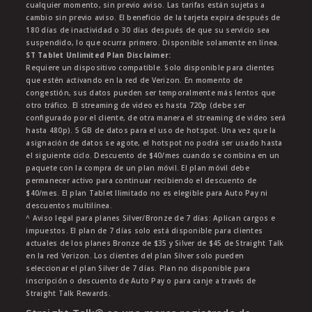
cualquier momento, sin previo aviso. Las tarifas están sujetas a
cambio sin previo aviso. El beneficio de la tarjeta expira después de
180 días de inactividad o 30 días después de que su servicio sea
suspendido, lo que ocurra primero. Disponible solamente en línea.
ST Tablet Unlimited Plan Disclaimer:
Requiere un dispositivo compatible. Solo disponible para clientes
que estén activando en la red de Verizon. En momento de
congestión, sus datos pueden ser temporalmente más lentos que
otro tráfico. El streaming de video es hasta 720p (debe ser
configurado por el cliente, de otra manera el streaming de video será
hasta 480p). 5 GB de datos para el uso de hotspot. Una vez que la
asignación de datos se agote, el hotspot no podrá ser usado hasta
el siguiente ciclo. Descuento de $40/mes cuando se combina en un
paquete con la compra de un plan móvil. El plan móvil debe
permanecer activo para continuar recibiendo el descuento de
$40/mes. El plan Tablet Ilimitado no es elegible para Auto Pay ni
descuentos multilínea.
^ Aviso legal para planes Silver/Bronze de 7 días: Aplican cargos e
impuestos. El plan de 7 días solo está disponible para clientes
actuales de los planes Bronze de $35 y Silver de $45 de Straight Talk
en la red Verizon. Los clientes del plan Silver solo pueden
seleccionar el plan Silver de 7 días. Plan no disponible para
inscripción o descuento de Auto Pay o para canje a través de
Straight Talk Rewards.