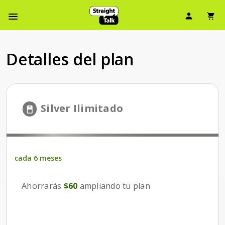
Ícono d
Ic
Menú de barra de navegación
Detalles del plan
plan de 6 meses
Silver Ilimitado
cada 6 meses
cada 6 meses
Ahorrarás
$60
ampliando tu plan
Ahorrarás
$60
ampliando tu plan