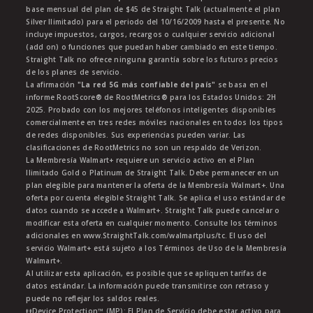
base mensual del plan de $45 de Straight Talk (actualmente el plan
Silver Ilimitado) para el periodo del 10/16/2009 hasta el presente. No
incluye impuestos, cargos, recargos o cualquier servicio adicional
(add on) o funciones que puedan haber cambiado en este tiempo.
Straight Talk no ofrece ninguna garantía sobre los futuros precios
de los planes de servicio.
La afirmación
"La red 5G más confiable del país"
se basa en el
informe RootScore® de RootMetrics® para los Estados Unidos: 2H
2025. Probado con los mejores teléfonos inteligentes disponibles
comercialmente en tres redes móviles nacionales en todos los tipos
de redes disponibles. Sus experiencias pueden variar. Las
clasificaciones de RootMetrics no son un respaldo de Verizon.
La Membresía Walmart+ requiere un servicio activo en el Plan
Ilimitado Gold o Platinum de Straight Talk. Debe permanecer en un
plan elegible para mantener la oferta de la Membresía Walmart+. Una
oferta por cuenta elegible Straight Talk. Se aplica el uso estándar de
datos cuando se accede a Walmart+. Straight Talk puede cancelar o
modificar esta oferta en cualquier momento. Consulte los términos
adicionales en www.StraightTalk.com/walmartplus/tc. El uso del
servicio Walmart+ está sujeto a los Términos de Uso de la Membresía
Walmart+.
Al utilizar esta aplicación, es posible que se apliquen tarifas de
datos estándar. La información puede transmitirse con retraso y
puede no reflejar los saldos reales.
ŧŧDevice Protection™ (MP): El Plan de Servicio debe estar activo para