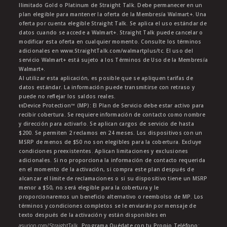
Ilimitado Gold o Platinum de Straight Talk. Debe permanecer en un
plan elegible para mantener la oferta de la Membresía Walmart+. Una
oferta por cuenta elegible Straight Talk. Se aplica el uso estándar de
datos cuando se accede a Walmart+. Straight Talk puede cancelar o
modificar esta oferta en cualquier momento. Consulte los términos
adicionales en www.StraightTalk.com/walmartplus/tc. El uso del
servicio Walmart+ está sujeto a los Términos de Uso de la Membresía
Walmart+.
Al utilizar esta aplicación, es posible que se apliquen tarifas de
datos estándar. La información puede transmitirse con retraso y
puede no reflejar los saldos reales.
ŧŧDevice Protection™ (MP): El Plan de Servicio debe estar activo para
recibir cobertura. Se requiere información de contacto como nombre
y dirección para activarlo. Se aplican cargos de servicio de hasta
$200. Se permiten 2 reclamos en 24 meses. Los dispositivos con un
MSRP de menos de $50 no son elegibles para la cobertura. Excluye
condiciones preexistentes. Aplican limitaciones y exclusiones
adicionales. Si no proporciona la información de contacto requerida
en el momento de la activación, si compra este plan después de
alcanzar el límite de reclamaciones o si su dispositivo tiene un MSRP
menor a $50, no será elegible para la cobertura y le
proporcionaremos un beneficio alternativo o reembolso de MP. Los
términos y condiciones completos se le enviarán por mensaje de
texto después de la activación y están disponibles en
asurion.com/StraightTalk
. Programa Quédate con tu Propio Teléfono: