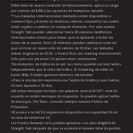
Debe estar en buena condición de funcionamiento, aplica un cargo
por servicio de $200 y las opciones de reemplazo variarán.
** Las llamadas internacionales ilimitadas están disponibles a
números fijos y móviles en destinos selectos solamente, los cuales
están sujetos a cambios en cualquier momento. Por cada cuenta
Straight Talk puedes seleccionar hasta 20 números telefónicos
internacionales únicos para llamar, que se aplicarán a todas las
líneas de la cuenta. Estos 20 números pueden cambiarse cada vez
que se inicie un nuevo ciclo de servicio de 30 días. Las llamadas
deben originarse en EE.UU. o Puerto Rico (no roaming internacional).
Sólo para uso personal. Se aplican otras condiciones.
*En momentos de tráfico en la red, sus datos pueden ser más lentos
temporalmente que el resto del tráfico. El streaming de video es
hasta 480p. Pueden aplicarse términos adicionales.
∞Para la inscripción necesitará una Tarjeta de Credito y una Cuenta,
Un mes equivale a 30 dias.
∆Al enviar mensajes de texto con palabras clave al 611611, está de
acuerdo en recibir mensajes de respuesta. Se pueden aplicar tarifas
de mensajes. Por favor, consulte siempre nuestra Política de
Privacidad.
†El acceso a la red 5G requiere un dispositivo con capacidad 5G en
un área de cobertura 5G.
Los Puntos Rewards solo pueden aplicarse a un plan elegible de
Straight Talk después de que se acumule el número total de puntos