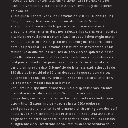
necesarios. Los Puntos Rewards no tienen valor monetario y no
pueden transferirse a otro cliente. Aplican términos y condiciones
adicionales.
§Para que la Tarjeta Global de Llamadas de $10 ($10 Global Calling
Card) funcione, debe combinarse con otro Plan de Servicio de
Straight Talk. El servicio de larga distancia internacional está
disponible solamente en destinos selectos, los cuales están sujetos
a cambios en cualquier momento. Las llamadas deben originarse en
EE.UU. o Puerto Rico. No se permite el roaming internacional. Solo
para uso personal. Las llamadas se facturan en incrementos de un
minuto. Se deducirán los minutos de servicio y se aplicará el costo
de la llamada internacional. Las tarifas están sujetas a cambios en
cualquier momento, sin previo aviso. Las tarifas están sujetas a
cambio sin previo aviso. El beneficio de la tarjeta expira después de
180 días de inactividad o 30 días después de que su servicio sea
suspendido, lo que ocurra primero. Disponible solamente en línea.
ST Tablet Unlimited Plan Disclaimer:
Requiere un dispositivo compatible. Solo disponible para clientes
que estén activando en la red de Verizon. En momento de
congestión, sus datos pueden ser temporalmente más lentos que
otro tráfico. El streaming de video es hasta 720p (debe ser
configurado por el cliente, de otra manera el streaming de video será
hasta 480p). 5 GB de datos para el uso de hotspot. Una vez que la
asignación de datos se agote, el hotspot no podrá ser usado hasta
el siguiente ciclo. Descuento de $40/mes cuando se combina en un