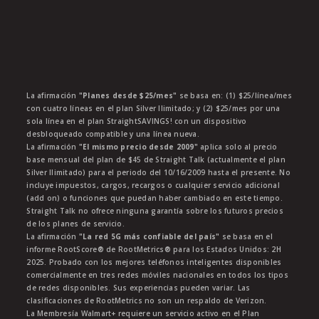
La afirmación
"Planes desde $25/mes"
se basa en: (1) $25/línea/mes
con cuatro líneas en el plan Silver Ilimitado; y (2) $25/mes por una
sola línea en el plan StraightSAVINGS! con un dispositivo
desbloqueado compatible y una línea nueva.
La afirmación
"El mismo precio desde 2009"
aplica solo al precio
base mensual del plan de $45 de Straight Talk (actualmente el plan
Silver Ilimitado) para el periodo del 10/16/2009 hasta el presente. No
incluye impuestos, cargos, recargos o cualquier servicio adicional
(add on) o funciones que puedan haber cambiado en este tiempo.
Straight Talk no ofrece ninguna garantía sobre los futuros precios
de los planes de servicio.
La afirmación
"La red 5G más confiable del país"
se basa en el
informe RootScore® de RootMetrics® para los Estados Unidos: 2H
2025. Probado con los mejores teléfonos inteligentes disponibles
comercialmente en tres redes móviles nacionales en todos los tipos
de redes disponibles. Sus experiencias pueden variar. Las
clasificaciones de RootMetrics no son un respaldo de Verizon.
La Membresía Walmart+ requiere un servicio activo en el Plan