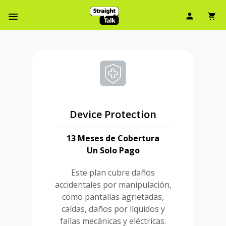
Ícono d
Ic
Menú de barra de navegación
Device Protection
13 Meses de Cobertura
Un Solo Pago
Este plan cubre daños
accidentales por manipulación,
como pantallas agrietadas,
caídas, daños por líquidos y
fallas mecánicas y eléctricas.