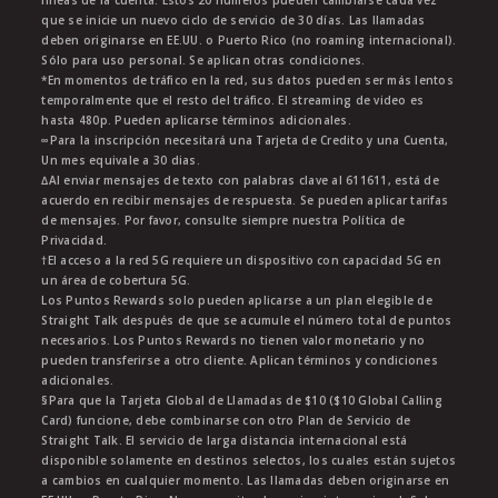
líneas de la cuenta. Estos 20 números pueden cambiarse cada vez
que se inicie un nuevo ciclo de servicio de 30 días. Las llamadas
deben originarse en EE.UU. o Puerto Rico (no roaming internacional).
Sólo para uso personal. Se aplican otras condiciones.
*En momentos de tráfico en la red, sus datos pueden ser más lentos
temporalmente que el resto del tráfico. El streaming de video es
hasta 480p. Pueden aplicarse términos adicionales.
∞Para la inscripción necesitará una Tarjeta de Credito y una Cuenta,
Un mes equivale a 30 dias.
∆Al enviar mensajes de texto con palabras clave al 611611, está de
acuerdo en recibir mensajes de respuesta. Se pueden aplicar tarifas
de mensajes. Por favor, consulte siempre nuestra Política de
Privacidad.
†El acceso a la red 5G requiere un dispositivo con capacidad 5G en
un área de cobertura 5G.
Los Puntos Rewards solo pueden aplicarse a un plan elegible de
Straight Talk después de que se acumule el número total de puntos
necesarios. Los Puntos Rewards no tienen valor monetario y no
pueden transferirse a otro cliente. Aplican términos y condiciones
adicionales.
§Para que la Tarjeta Global de Llamadas de $10 ($10 Global Calling
Card) funcione, debe combinarse con otro Plan de Servicio de
Straight Talk. El servicio de larga distancia internacional está
disponible solamente en destinos selectos, los cuales están sujetos
a cambios en cualquier momento. Las llamadas deben originarse en