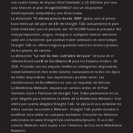
con cuatro líneas en el plan Silver Ilimitado; y (2) $25/mes por una
sola línea en el plan StraightSAVINGS! con un dispositivo
desbloqueado compatible y una línea nueva.
La afirmación
"El mismo precio desde 2009"
aplica solo al precio
base mensual del plan de $45 de Straight Talk (actualmente el plan
Silver Ilimitado) para el periodo del 10/16/2009 hasta el presente. No
incluye impuestos, cargos, recargos o cualquier servicio adicional
(add on) o funciones que puedan haber cambiado en este tiempo.
Straight Talk no ofrece ninguna garantía sobre los futuros precios
de los planes de servicio.
La afirmación
"La red 5G más confiable del país"
se basa en el
informe RootScore® de RootMetrics® para los Estados Unidos: 2H
2025. Probado con los mejores teléfonos inteligentes disponibles
comercialmente en tres redes móviles nacionales en todos los tipos
de redes disponibles. Sus experiencias pueden variar. Las
clasificaciones de RootMetrics no son un respaldo de Verizon.
La Membresía Walmart+ requiere un servicio activo en el Plan
Ilimitado Gold o Platinum de Straight Talk. Debe permanecer en un
plan elegible para mantener la oferta de la Membresía Walmart+. Una
oferta por cuenta elegible Straight Talk. Se aplica el uso estándar de
datos cuando se accede a Walmart+. Straight Talk puede cancelar o
modificar esta oferta en cualquier momento. Consulte los términos
adicionales en www.StraightTalk.com/walmartplus/tc. El uso del
servicio Walmart+ está sujeto a los Términos de Uso de la Membresía
Walmart+.