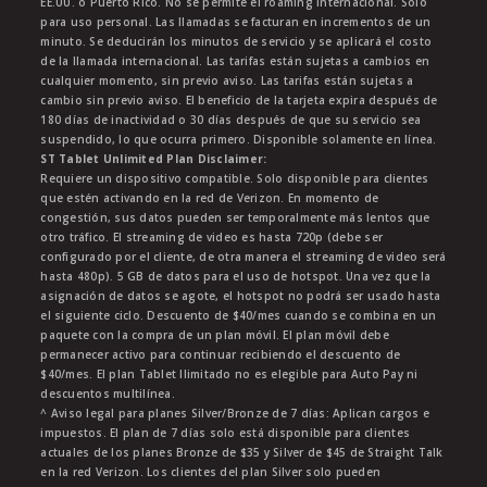
EE.UU. o Puerto Rico. No se permite el roaming internacional. Solo
para uso personal. Las llamadas se facturan en incrementos de un
minuto. Se deducirán los minutos de servicio y se aplicará el costo
de la llamada internacional. Las tarifas están sujetas a cambios en
cualquier momento, sin previo aviso. Las tarifas están sujetas a
cambio sin previo aviso. El beneficio de la tarjeta expira después de
180 días de inactividad o 30 días después de que su servicio sea
suspendido, lo que ocurra primero. Disponible solamente en línea.
ST Tablet Unlimited Plan Disclaimer:
Requiere un dispositivo compatible. Solo disponible para clientes
que estén activando en la red de Verizon. En momento de
congestión, sus datos pueden ser temporalmente más lentos que
otro tráfico. El streaming de video es hasta 720p (debe ser
configurado por el cliente, de otra manera el streaming de video será
hasta 480p). 5 GB de datos para el uso de hotspot. Una vez que la
asignación de datos se agote, el hotspot no podrá ser usado hasta
el siguiente ciclo. Descuento de $40/mes cuando se combina en un
paquete con la compra de un plan móvil. El plan móvil debe
permanecer activo para continuar recibiendo el descuento de
$40/mes. El plan Tablet Ilimitado no es elegible para Auto Pay ni
descuentos multilínea.
^ Aviso legal para planes Silver/Bronze de 7 días: Aplican cargos e
impuestos. El plan de 7 días solo está disponible para clientes
actuales de los planes Bronze de $35 y Silver de $45 de Straight Talk
en la red Verizon. Los clientes del plan Silver solo pueden