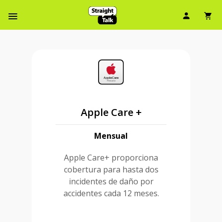
Ícono d
Ic
Menú de barra de navegación
Apple Care +
Mensual
Apple Care+ proporciona
cobertura para hasta dos
incidentes de daño por
accidentes cada 12 meses.