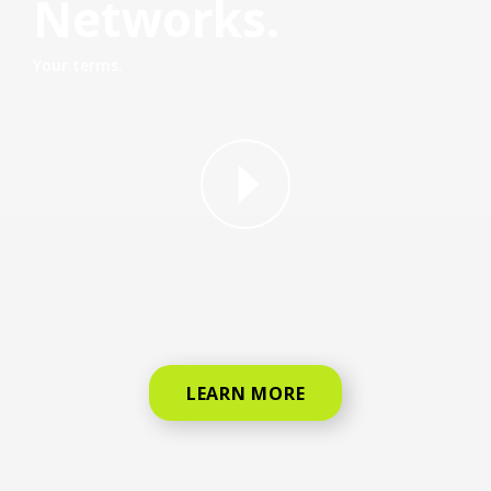
Networks.
Your terms.
why straight talk video for phone
LEARN MORE