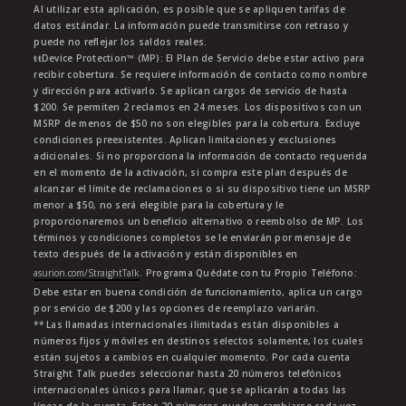
Al utilizar esta aplicación, es posible que se apliquen tarifas de
datos estándar. La información puede transmitirse con retraso y
puede no reflejar los saldos reales.
ŧŧDevice Protection™ (MP): El Plan de Servicio debe estar activo para
recibir cobertura. Se requiere información de contacto como nombre
y dirección para activarlo. Se aplican cargos de servicio de hasta
$200. Se permiten 2 reclamos en 24 meses. Los dispositivos con un
MSRP de menos de $50 no son elegibles para la cobertura. Excluye
condiciones preexistentes. Aplican limitaciones y exclusiones
adicionales. Si no proporciona la información de contacto requerida
en el momento de la activación, si compra este plan después de
alcanzar el límite de reclamaciones o si su dispositivo tiene un MSRP
menor a $50, no será elegible para la cobertura y le
proporcionaremos un beneficio alternativo o reembolso de MP. Los
términos y condiciones completos se le enviarán por mensaje de
texto después de la activación y están disponibles en
asurion.com/StraightTalk
. Programa Quédate con tu Propio Teléfono:
Debe estar en buena condición de funcionamiento, aplica un cargo
por servicio de $200 y las opciones de reemplazo variarán.
** Las llamadas internacionales ilimitadas están disponibles a
números fijos y móviles en destinos selectos solamente, los cuales
están sujetos a cambios en cualquier momento. Por cada cuenta
Straight Talk puedes seleccionar hasta 20 números telefónicos
internacionales únicos para llamar, que se aplicarán a todas las