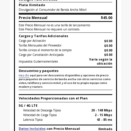
Plata Ilimitado
Divulgación al Consumidor de Banda Ancha Móvil
Precio Mensual
$45.00
Este Precio Mensual no es una tarifa de lanzamiento
Este Precio Mensual no requiere un contrato.
Cargos y Tarifas Adicionales
Cargo por Activación
$0.00
Tarifas Mensuales del Proveedor
$0.00
Tarifas únicas al momento de la compra
$
0.00
Cargo por Cancelación Anticipada
$0.00
Varía según la
Impuestos Gubernamentales
ubicación
Descuentos y paquetes
Haz clic
aquí para ver descuentos disponibles y opciones de precio
para paquetes de servicio de banda ancha con otros servicios como
video, teléfono y servicio móvil, y el uso de tu propio equipo como
modern y routers.
Velocidades Proporcionadas con el Plan
5G / 4G LTE
Velocidad de Descarga Típica
20 - 148 Mbps
Velocidad de Carga Típica
2 - 15 Mbps
Latencia Típica
43 - 85 ms
Datos Incluidos
con Precio Mensual
Ilimitado