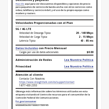
Haz clic
aquí para ver descuentos disponibles y opciones de precio
para paquetes de servicio de banda ancha con otros servicios como
video, teléfono y servicio móvil, y el uso de tu propio equipo como
modern y routers.
Velocidades Proporcionadas con el Plan
5G / 4G LTE
Velocidad de Descarga Típica
20 - 148 Mbps
Velocidad de Carga Típica
2 - 15 Mbps
Latencia Típica
43 - 85 ms
Datos Incluidos
con Precio Mensual
Cargos por uso de datos adicionales
$0.00
Administración de Redes
Lea Nuestra Política
Privacidad
Lea Nuestra Política
Atención al cliente
Contacta Con Nosotros:
https://www.straighttalk.com/es/support/contact
1-877-430-2355
Obtenga más información sobre los términos utilizados en esta
etiqueta visitando el Centro de recursos para el consumidor de la
Comisión Federal de Comunicaciones.
fcc.gov/consumer
M0006855639ST0000317009185