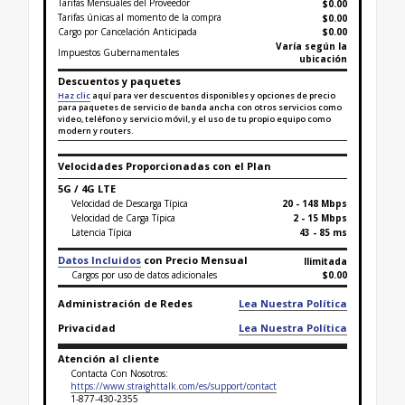
Tarifas Mensuales del Proveedor
$0.00
Tarifas únicas al momento de la compra
$
0.00
Cargo por Cancelación Anticipada
$0.00
Varía según la
Impuestos Gubernamentales
ubicación
Descuentos y paquetes
Haz clic
aquí para ver descuentos disponibles y opciones de precio
para paquetes de servicio de banda ancha con otros servicios como
video, teléfono y servicio móvil, y el uso de tu propio equipo como
modern y routers.
Velocidades Proporcionadas con el Plan
5G / 4G LTE
Velocidad de Descarga Típica
20 - 148 Mbps
Velocidad de Carga Típica
2 - 15 Mbps
Latencia Típica
43 - 85 ms
Datos Incluidos
con Precio Mensual
Ilimitada
Cargos por uso de datos adicionales
$0.00
Administración de Redes
Lea Nuestra Política
Privacidad
Lea Nuestra Política
Atención al cliente
Contacta Con Nosotros:
https://www.straighttalk.com/es/support/contact
1-877-430-2355