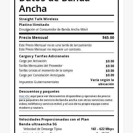
Ancha
Straight Talk Wireless
Platino Ilimitado
Divulgación al Consumidor de Banda Ancha Móvil
Precio Mensual
$65.00
Este Precio Mensual no es una tarifa de lanzamiento
Este Precio Mensual no requiere un contrato.
Cargos y Tarifas Adicionales
Cargo por Activación
$0.00
Tarifas Mensuales del Proveedor
$0.00
Tarifas únicas al momento de la compra
$
0.00
Cargo por Cancelación Anticipada
$0.00
Varía según la
Impuestos Gubernamentales
ubicación
Descuentos y paquetes
Haz clic
aquí para ver descuentos disponibles y opciones de precio
para paquetes de servicio de banda ancha con otros servicios como
video, teléfono y servicio móvil, y el uso de tu propio equipo como
modern y routers.
Velocidades Proporcionadas con el Plan
Banda ultraancha 5G
Velocidad de Descarga Típica
163 - 622 Mbps