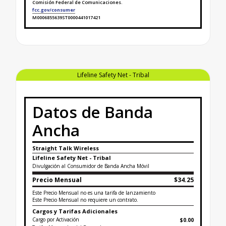
Comisión Federal de Comunicaciones.
fcc.gov/consumer
M0006855639ST0000441017421
Finaliza la etiqueta de datos sobre banda ancha para
Lifeline Safety Net - Tribal
Datos de Banda
Ancha
Straight Talk Wireless
Lifeline Safety Net - Tribal
Divulgación al Consumidor de Banda Ancha Móvil
Precio Mensual
$34.25
Este Precio Mensual no es una tarifa de lanzamiento
Este Precio Mensual no requiere un contrato.
Cargos y Tarifas Adicionales
Cargo por Activación
$0.00