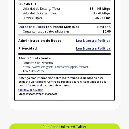
5G / 4G LTE
Velocidad de Descarga Típica
35 - 148 Mbps
Velocidad de Carga Típica
8 - 44 Mbps
Latencia Típica
36 - 58 ms
Datos Incluidos
con Precio Mensual
Ilimitado
Cargos por uso de datos adicionales
$0.00
Administración de Redes
Lea Nuestra Política
Privacidad
Lea Nuestra Política
Atención al cliente
Contacta Con Nosotros:
https://www.straighttalk.com/es/support/contact
1-877-430-2355
Obtenga más información sobre los términos utilizados en esta
etiqueta visitando el Centro de recursos para el consumidor de la
Comisión Federal de Comunicaciones.
fcc.gov/consumer
M0006855639ST0001516008482
Finaliza la etiqueta de datos sobre banda ancha pa
Plan Base Unlimited Tablet