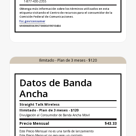
1-877-430-2355
Obtenga más información sobre los términos utilizados en esta
etiqueta visitando el Centro de recursos para el consumidor de la
Comisión Federal de Comunicaciones.
fcc.gov/consumer
M0006855639ST0000419010484
Finaliza la etiqueta de datos sobre banda ancha par
Ilimitado - Plan de 3 meses - $120
Datos de Banda
Ancha
Straight Talk Wireless
Ilimitado - Plan de 3 meses - $120
Divulgación al Consumidor de Banda Ancha Móvil
Precio Mensual
$43.33
Este Precio Mensual no es una tarifa de lanzamiento
Este Precio Mensual no requiere un contrato.