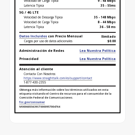
Velocidad de Carga Típica
9 - 48 Mbps
Latencia Típica
35 - 55ms
5G / 4G LTE
Velocidad de Descarga Típica
35 - 148 Mbps
Velocidad de Carga Típica
8 - 44 Mbps
Latencia Típica
36 - 58 ms
Datos Incluidos
con Precio Mensual
Ilimitado
Cargos por uso de datos adicionales
$0.00
Administración de Redes
Lea Nuestra Política
Privacidad
Lea Nuestra Política
Atención al cliente
Contacta Con Nosotros:
https://www.straighttalk.com/es/support/contact
1-877-430-2355
Obtenga más información sobre los términos utilizados en esta
etiqueta visitando el Centro de recursos para el consumidor de la
Comisión Federal de Comunicaciones.
fcc.gov/consumer
M0006855639ST0000957004764
Finaliza la etiqueta de datos sobre banda ancha par