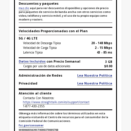
Descuentos y paquetes
Haz clic
aquí para ver descuentos disponibles y opciones de precio
para paquetes de servicio de banda ancha con otros servicios como
video, teléfono y servicio móvil, y el uso de tu propio equipo como
modern y routers.
Velocidades Proporcionadas con el Plan
5G / 4G LTE
Velocidad de Descarga Típica
20 - 148 Mbps
Velocidad de Carga Típica
2 - 15 Mbps
Latencia Típica
43 - 85 ms
Datos Incluidos
con Precio Semanal
3 GB
Cargos por uso de datos adicionales
$0.00
Administración de Redes
Lea Nuestra Política
Privacidad
Lea Nuestra Política
Atención al cliente
Contacta Con Nosotros:
https://www.straighttalk.com/es/support/contact
1-877-430-2355
Obtenga más información sobre los términos utilizados en esta
etiqueta visitando el Centro de recursos para el consumidor de la
Comisión Federal de Comunicaciones.
fcc.gov/consumer
M0006855639ST0000370005788