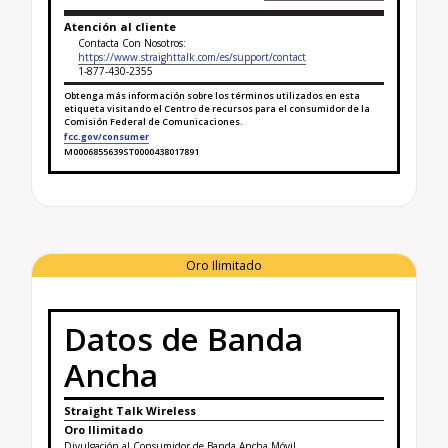
Atención al cliente
Contacta Con Nosotros:
https://www.straighttalk.com/es/support/contact
1-877-430-2355
Obtenga más información sobre los términos utilizados en esta
etiqueta visitando el Centro de recursos para el consumidor de la
Comisión Federal de Comunicaciones.
fcc.gov/consumer
M0006855639ST0000438017891
Finaliza la etiqueta de datos sobre banda ancha par
Oro Ilimitado
Datos de Banda
Ancha
Straight Talk Wireless
Oro Ilimitado
Divulgación al Consumidor de Banda Ancha Móvil