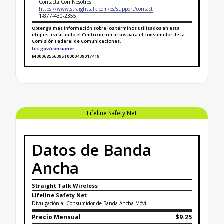
Contacta Con Nosotros:
https://www.straighttalk.com/es/support/contact
1-877-430-2355
Obtenga más información sobre los términos utilizados en esta
etiqueta visitando el Centro de recursos para el consumidor de la
Comisión Federal de Comunicaciones.
fcc.gov/consumer
M0006855639ST0000439017419
Finaliza la etiqueta de datos sobre banda ancha para
Lifeline Safety Net
Datos de Banda
Ancha
Straight Talk Wireless
Lifeline Safety Net
Divulgación al Consumidor de Banda Ancha Móvil
Precio Mensual
$9.25