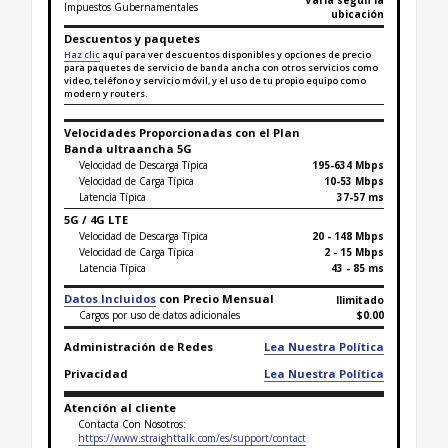
Varía según la
Impuestos Gubernamentales
ubicación
Descuentos y paquetes
Haz clic
aquí para ver descuentos disponibles y opciones de precio
para paquetes de servicio de banda ancha con otros servicios como
video, teléfono y servicio móvil, y el uso de tu propio equipo como
modern y routers.
Velocidades Proporcionadas con el Plan
Banda ultraancha 5G
Velocidad de Descarga Típica
195-634 Mbps
Velocidad de Carga Típica
10-53 Mbps
Latencia Típica
37-57 ms
5G / 4G LTE
Velocidad de Descarga Típica
20 - 148 Mbps
Velocidad de Carga Típica
2 - 15 Mbps
Latencia Típica
43 - 85 ms
Datos Incluidos
con Precio Mensual
Ilimitado
Cargos por uso de datos adicionales
$0.00
Administración de Redes
Lea Nuestra Política
Privacidad
Lea Nuestra Política
Atención al cliente
Contacta Con Nosotros:
https://www.straighttalk.com/es/support/contact