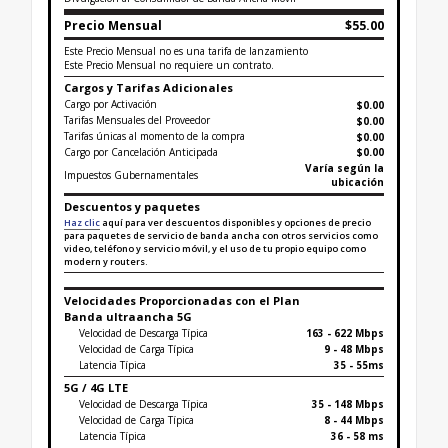
Precio Mensual
$55.00
Este Precio Mensual no es una tarifa de lanzamiento
Este Precio Mensual no requiere un contrato.
Cargos y Tarifas Adicionales
Cargo por Activación
$0.00
Tarifas Mensuales del Proveedor
$0.00
Tarifas únicas al momento de la compra
$
0.00
Cargo por Cancelación Anticipada
$0.00
Varía según la
Impuestos Gubernamentales
ubicación
Descuentos y paquetes
Haz clic
aquí para ver descuentos disponibles y opciones de precio
para paquetes de servicio de banda ancha con otros servicios como
video, teléfono y servicio móvil, y el uso de tu propio equipo como
modern y routers.
Velocidades Proporcionadas con el Plan
Banda ultraancha 5G
Velocidad de Descarga Típica
163 - 622 Mbps
Velocidad de Carga Típica
9 - 48 Mbps
Latencia Típica
35 - 55ms
5G / 4G LTE
Velocidad de Descarga Típica
35 - 148 Mbps
Velocidad de Carga Típica
8 - 44 Mbps
Latencia Típica
36 - 58 ms