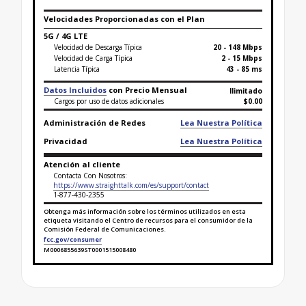
Velocidades Proporcionadas con el Plan
5G / 4G LTE
Velocidad de Descarga Típica
20 - 148 Mbps
Velocidad de Carga Típica
2 - 15 Mbps
Latencia Típica
43 - 85 ms
Datos Incluidos
con Precio Mensual
Ilimitado
Cargos por uso de datos adicionales
$0.00
Administración de Redes
Lea Nuestra Política
Privacidad
Lea Nuestra Política
Atención al cliente
Contacta Con Nosotros:
https://www.straighttalk.com/es/support/contact
1-877-430-2355
Obtenga más información sobre los términos utilizados en esta
etiqueta visitando el Centro de recursos para el consumidor de la
Comisión Federal de Comunicaciones.
fcc.gov/consumer
M0006855639ST0001515008480
Finaliza la etiqueta de datos sobre banda ancha pa