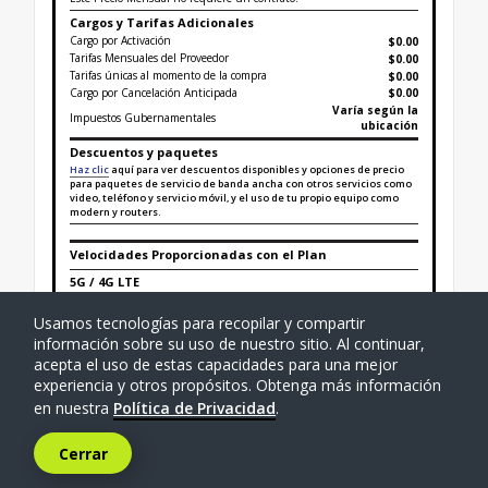
Cargos y Tarifas Adicionales
Cargo por Activación
$0.00
Tarifas Mensuales del Proveedor
$0.00
Tarifas únicas al momento de la compra
$
0.00
Cargo por Cancelación Anticipada
$0.00
Varía según la
Impuestos Gubernamentales
ubicación
Descuentos y paquetes
Haz clic
aquí para ver descuentos disponibles y opciones de precio
para paquetes de servicio de banda ancha con otros servicios como
video, teléfono y servicio móvil, y el uso de tu propio equipo como
modern y routers.
Velocidades Proporcionadas con el Plan
5G / 4G LTE
Velocidad de Descarga Típica
20 - 148 Mbps
Velocidad de Carga Típica
2 - 15 Mbps
Usamos tecnologías para recopilar y compartir
Latencia Típica
43 - 85 ms
información sobre su uso de nuestro sitio. Al continuar,
acepta el uso de estas capacidades para una mejor
Datos Incluidos
con Precio Mensual
Ilimitado
experiencia y otros propósitos. Obtenga más información
Cargos por uso de datos adicionales
$0.00
en nuestra
Política de Privacidad
.
Administración de Redes
Lea Nuestra Política
Privacidad
Lea Nuestra Política
Cerrar
Atención al cliente