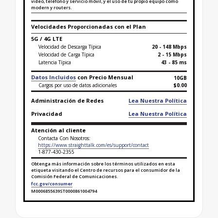
video, teléfono y servicio móvil, y el uso de tu propio equipo como
modern y routers.
Velocidades Proporcionadas con el Plan
5G / 4G LTE
Velocidad de Descarga Típica
20 - 148 Mbps
Velocidad de Carga Típica
2 - 15 Mbps
Latencia Típica
43 - 85 ms
Datos Incluidos
con Precio Mensual
10GB
Cargos por uso de datos adicionales
$0.00
Administración de Redes
Lea Nuestra Política
Privacidad
Lea Nuestra Política
Atención al cliente
Contacta Con Nosotros:
https://www.straighttalk.com/es/support/contact
1-877-430-2355
Obtenga más información sobre los términos utilizados en esta
etiqueta visitando el Centro de recursos para el consumidor de la
Comisión Federal de Comunicaciones.
fcc.gov/consumer
M0006855639ST0000861004794
Finaliza la etiqueta de datos sobre banda ancha p