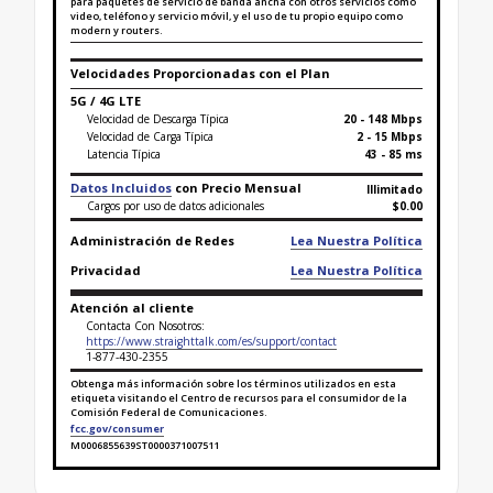
para paquetes de servicio de banda ancha con otros servicios como
video, teléfono y servicio móvil, y el uso de tu propio equipo como
modern y routers.
Velocidades Proporcionadas con el Plan
5G / 4G LTE
Velocidad de Descarga Típica
20 - 148 Mbps
Velocidad de Carga Típica
2 - 15 Mbps
Latencia Típica
43 - 85 ms
Datos Incluidos
con Precio Mensual
Illimitado
Cargos por uso de datos adicionales
$0.00
Administración de Redes
Lea Nuestra Política
Privacidad
Lea Nuestra Política
Atención al cliente
Contacta Con Nosotros:
https://www.straighttalk.com/es/support/contact
1-877-430-2355
Obtenga más información sobre los términos utilizados en esta
etiqueta visitando el Centro de recursos para el consumidor de la
Comisión Federal de Comunicaciones.
fcc.gov/consumer
M0006855639ST0000371007511
Finaliza la etiqueta de datos sobre banda ancha para