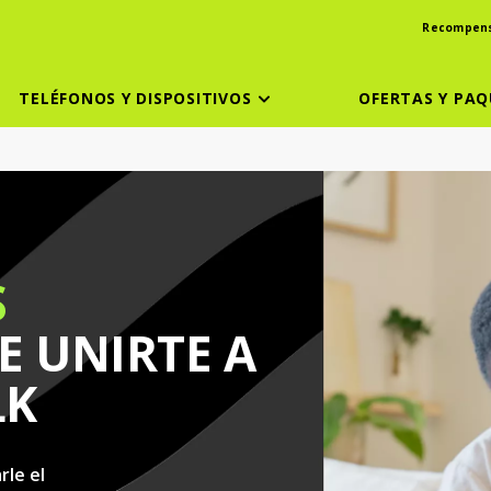
Recompen
TELÉFONOS Y DISPOSITIVOS
OFERTAS Y PAQ
S
E UNIRTE A
LK
rle el