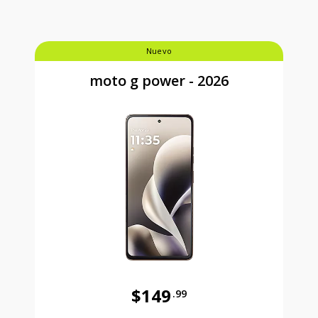
Nuevo
moto g power - 2026
$149
.99
Antes el precio era 149 dollars and