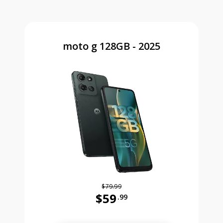
moto g 128GB - 2025
$79.99
$59
.99
Antes el precio era 79 dollars and 