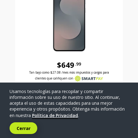
$649
.99
Antes el precio era 649 dollars and 99 cents Ahora e
Tan bajo como
$27.08
/mes más impuestos y cargos para
clientes que califiquen con
Usamos tecnologías para recopilar y compartir
SELECCIONAR TELÉFONO
información sobre su uso de nuestro sitio. Al continuar,
acepta el uso de estas capacidades para una mejor
experiencia y otros propósitos. Obtenga más información
Comparar
en nuestra
Política de Privacidad
.
Cerrar