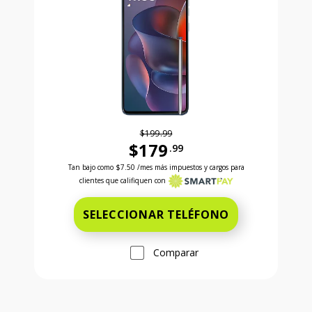
$199.99
$179
.99
Antes el precio era 199 dollars and 99 cents Ahora e
Tan bajo como
$7.50
/mes más impuestos y cargos para
clientes que califiquen con
SELECCIONAR TELÉFONO
Comparar