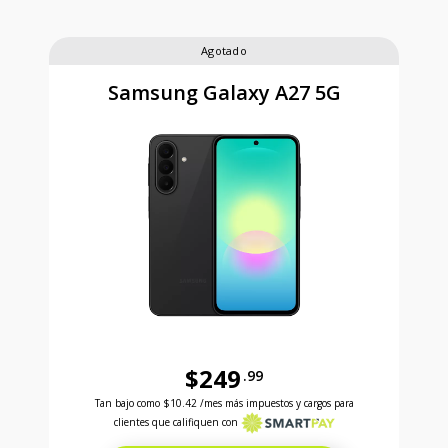
Agotado
Samsung Galaxy A27 5G
$249
.99
Antes el precio era 249 dollars and 99 cents Ahora e
Tan bajo como
$10.42
/mes más impuestos y cargos para
clientes que califiquen con