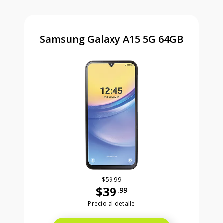
Samsung Galaxy A15 5G 64GB
$59.99
$39
.99
Antes el precio era 59 dollars and 99
Precio al detalle