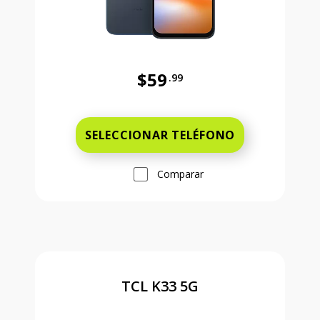
$59
.99
Antes el precio era 59 dollars and 
SELECCIONAR TELÉFONO
Comparar
TCL K33 5G