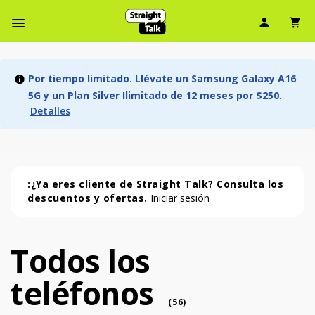
Ícono d
Ic
Menú de barra de navegación
Por tiempo limitado. Llévate un Samsung Galaxy A16
5G y un Plan Silver Ilimitado de 12 meses por $250
.
Detalles
:¿Ya eres cliente de Straight Talk? Consulta los
descuentos y ofertas.
Iniciar sesión
Todos los
Todos los teléfonos (56 phone )
teléfonos
phone
(
56
)