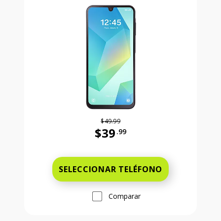
$49.99
$39
.99
Antes el precio era 49 dollars and 
SELECCIONAR TELÉFONO
Comparar