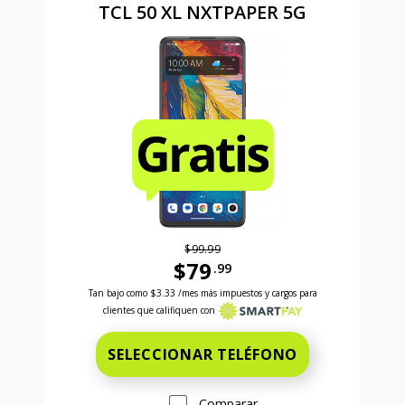
TCL 50 XL NXTPAPER 5G
$99.99
$79
.99
Antes el precio era 99 dollars and 99 cents Ahora el
Tan bajo como
$3.33
/mes más impuestos y cargos para
clientes que califiquen con
SELECCIONAR TELÉFONO
Comparar