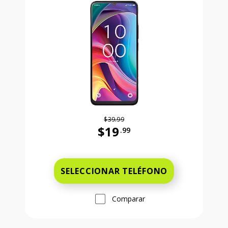
$39.99
$19
.99
Antes el precio era 39 dollars and 
SELECCIONAR TELÉFONO
Comparar