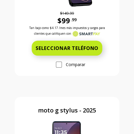
$149.99
$99
.99
Antes el precio era 149 dollars and 99 cents Ahora e
Tan bajo como
$4.17
/mes más impuestos y cargos para
clientes que califiquen con
SELECCIONAR TELÉFONO
Comparar
moto g stylus - 2025