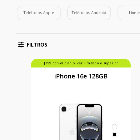
Tipo de Teléfono
Teléfonos Apple
Teléfonos Android
Líneas
FILTROS
$199 con el plan Silver Ilimitado o superior
iPhone 16e 128GB