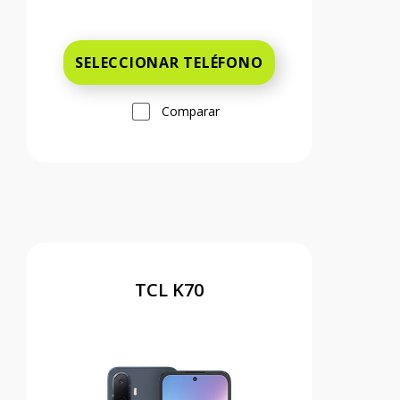
Antes el precio era 49 dollars and 99 c
SELECCIONAR TELÉFONO
Comparar
TCL K70