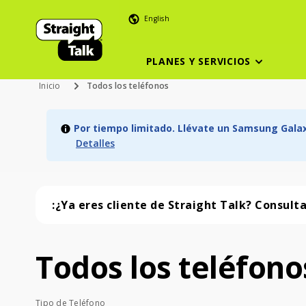
English
PLANES Y SERVICIOS
Inicio
Todos los teléfonos
Por tiempo limitado. Llévate un Samsung Galaxy
Detalles
:¿Ya eres cliente de Straight Talk? Consult
Todos los teléfono
Todos los teléfonos (57 phone )
Tipo de Teléfono