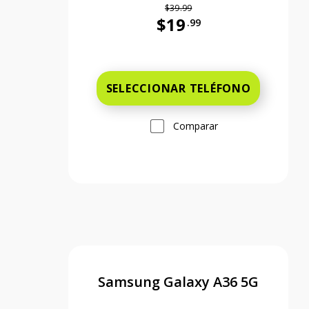
$39.99
$19
.99
Antes el precio era 39 dollars
SELECCIONAR TELÉFONO
Comparar
Samsung Galaxy A36 5G