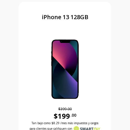
iPhone 13 128GB
$399.00
$199
.00
Antes el precio era 399 dollars and 00 cents Ahora
 and 99 cents Ahora el precio es 99 dollars and 99 cents
Tan bajo como
$8.29
/mes más impuestos y cargos
para clientes que califiquen con