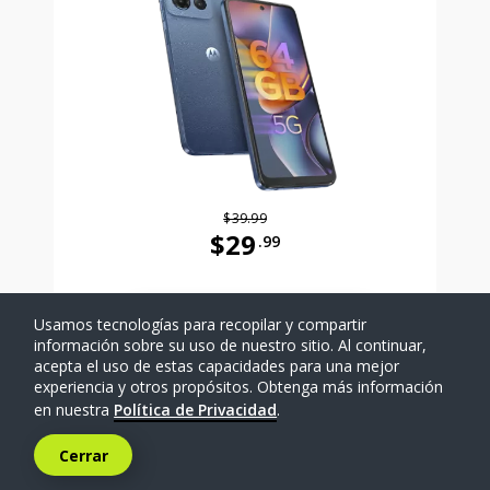
$39.99
$29
.99
Antes el precio era 39 dollars and 
Usamos tecnologías para recopilar y compartir
SELECCIONAR TELÉFONO
información sobre su uso de nuestro sitio. Al continuar,
acepta el uso de estas capacidades para una mejor
experiencia y otros propósitos. Obtenga más información
Comparar
en nuestra
Política de Privacidad
.
Cerrar