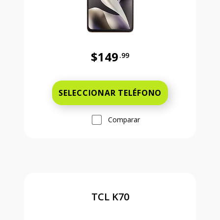
$149
.99
Antes el precio era 149 dollars and
SELECCIONAR TELÉFONO
Comparar
TCL K70