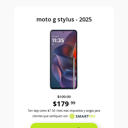
moto g stylus - 2025
$199.99
$179
.99
Antes el precio era 199 dollars and 99 cents Ahora e
Tan bajo como
$7.50
/mes más impuestos y cargos para
clientes que califiquen con