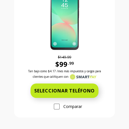
$149.99
$99
.99
Antes el precio era 149 dollars and 99 cents Ahora e
Tan bajo como
$4.17
/mes más impuestos y cargos para
clientes que califiquen con
SELECCIONAR TELÉFONO
Comparar