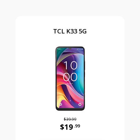
TCL K33 5G
$39.99
$19
.99
Antes el precio era 39 dollars and 