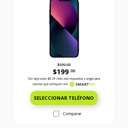
$399.00
$199
.00
Antes el precio era 399 dollars and 00 cents Ahora e
Tan bajo como
$8.29
/mes más impuestos y cargos para
clientes que califiquen con
SELECCIONAR TELÉFONO
Comparar