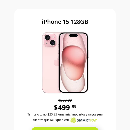
iPhone 15 128GB
$599.99
$499
.99
Antes el precio era 599 dollars and 99 cents Ahora e
Tan bajo como
$20.83
/mes más impuestos y cargos para
clientes que califiquen con