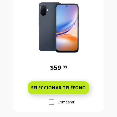
$59
.99
Antes el precio era 59 dollars and 
SELECCIONAR TELÉFONO
Comparar