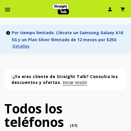
Ícono d
Ic
Menú de barra de navegación
Por tiempo limitado. Llévate un Samsung Galaxy A16
5G y un Plan Silver Ilimitado de 12 meses por $250
.
Detalles
:¿Ya eres cliente de Straight Talk? Consulta los
descuentos y ofertas.
Iniciar sesión
Todos los
Todos los teléfonos (57 phone )
teléfonos
phone
(
57
)