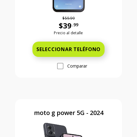
$59.99
$39
.99
Antes el precio era 59 dollars and 99
Precio al detalle
SELECCIONAR TELÉFONO
Comparar
moto g power 5G - 2024