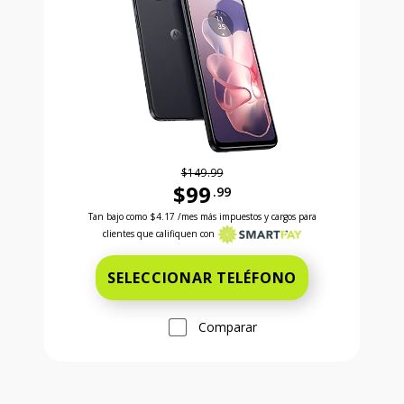
$149.99
$99
.99
Antes el precio era 149 dollars and 99 cents Ahora e
Tan bajo como
$4.17
/mes más impuestos y cargos para
clientes que califiquen con
SELECCIONAR TELÉFONO
Comparar