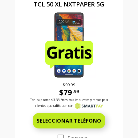
TCL 50 XL NXTPAPER 5G
$99.99
$79
.99
Antes el precio era 99 dollars and 99 cents Ahora el
Tan bajo como
$3.33
/mes más impuestos y cargos para
clientes que califiquen con
SELECCIONAR TELÉFONO
Comparar