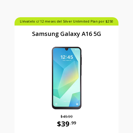
Llévatelo c/ 12 meses del Silver Unlimited Plan por $250
Samsung Galaxy A16 5G
$49.99
$39
.99
Antes el precio era 49 dollars and 