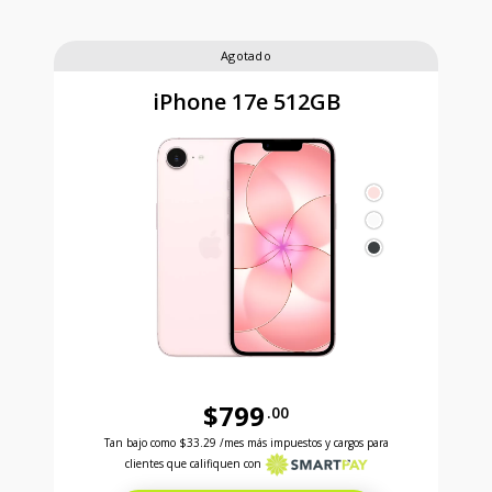
Agotado
iPhone 17e 512GB
$799
.00
Antes el precio era 799 dollars and 00 cents Ahora e
Tan bajo como
$33.29
/mes más impuestos y cargos para
clientes que califiquen con