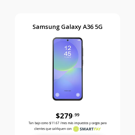
Samsung Galaxy A36 5G
$279
.99
Antes el precio era 279 dollars and 99 cents Ahora e
Tan bajo como
$11.67
/mes más impuestos y cargos para
clientes que califiquen con