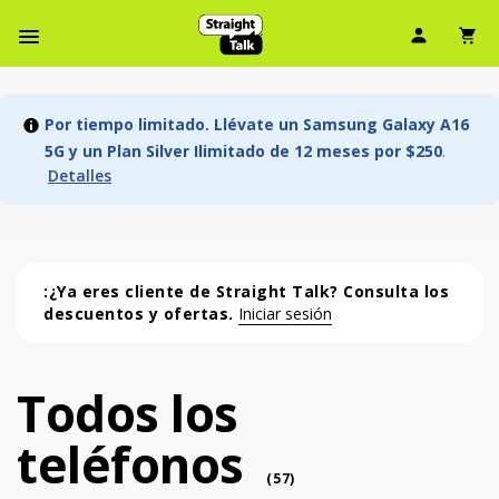
Ícono d
Ic
Menú de barra de navegación
Por tiempo limitado. Llévate un Samsung Galaxy A16
5G y un Plan Silver Ilimitado de 12 meses por $250
.
Detalles
:¿Ya eres cliente de Straight Talk? Consulta los
descuentos y ofertas.
Iniciar sesión
Todos los
Todos los teléfonos (57 phone )
teléfonos
phone
(
57
)