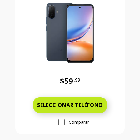
$59
.99
Antes el precio era 59 dollars and 
SELECCIONAR TELÉFONO
Comparar