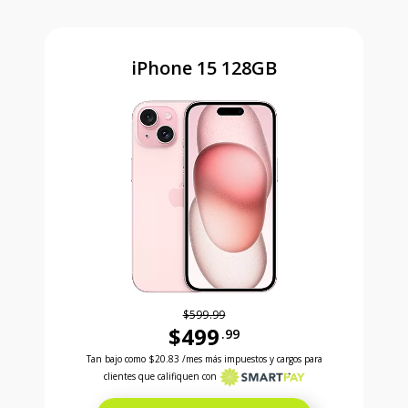
iPhone 15 128GB
$599.99
$499
.99
Antes el precio era 599 dollars and 99 cents Ahora e
Tan bajo como
$20.83
/mes más impuestos y cargos para
clientes que califiquen con