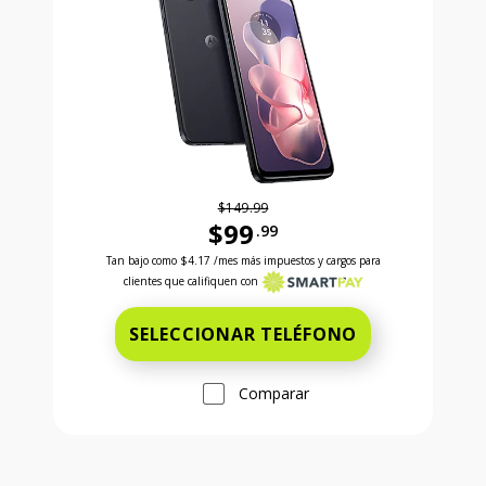
$149.99
$99
.99
Antes el precio era 149 dollars and 99 cents Ahora e
Tan bajo como
$4.17
/mes más impuestos y cargos para
clientes que califiquen con
SELECCIONAR TELÉFONO
Comparar