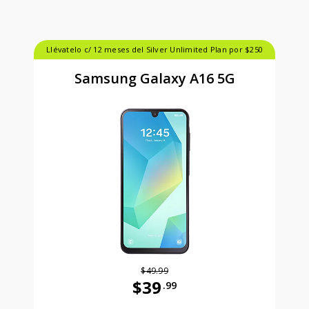
Llévatelo c/ 12 meses del Silver Unlimited Plan por $250
Samsung Galaxy A16 5G
$49.99
$39
.99
Antes el precio era 49 dollars and 