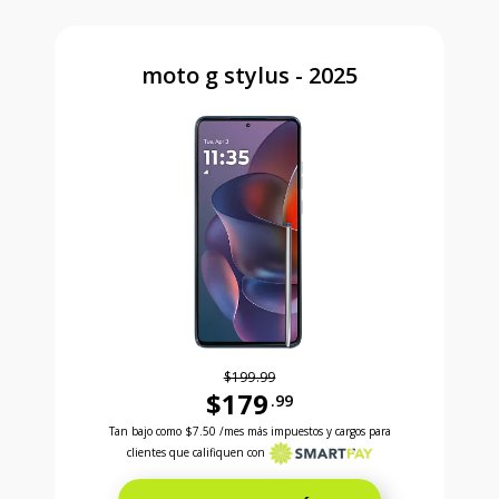
moto g stylus - 2025
$199.99
$179
.99
Antes el precio era 199 dollars and 99 cents Ahora e
Tan bajo como
$7.50
/mes más impuestos y cargos para
clientes que califiquen con