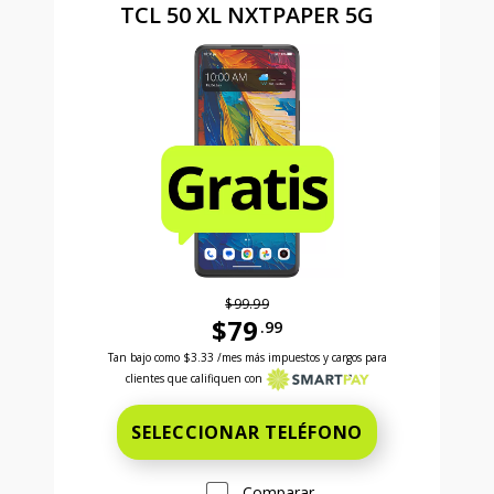
TCL 50 XL NXTPAPER 5G
$99.99
$79
.99
Antes el precio era 99 dollars and 99 cents Ahora el
Tan bajo como
$3.33
/mes más impuestos y cargos para
clientes que califiquen con
SELECCIONAR TELÉFONO
Comparar