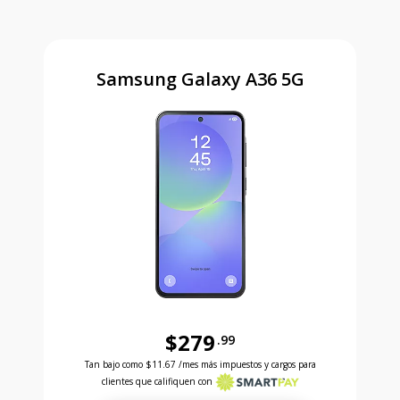
Samsung Galaxy A36 5G
$279
.99
Antes el precio era 279 dollars and 99 cents Ahora e
Tan bajo como
$11.67
/mes más impuestos y cargos para
clientes que califiquen con