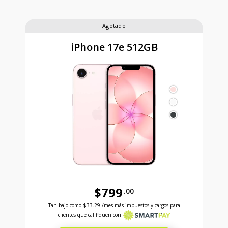
Agotado
iPhone 17e 512GB
$799
.00
Antes el precio era 799 dollars and 00 cents Ahora e
Tan bajo como
$33.29
/mes más impuestos y cargos para
clientes que califiquen con