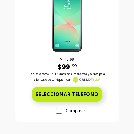
$149.99
$99
.99
Antes el precio era 149 dollars and 99 cents Ahora e
Tan bajo como
$4.17
/mes más impuestos y cargos para
clientes que califiquen con
SELECCIONAR TELÉFONO
Comparar