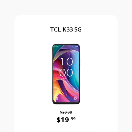
TCL K33 5G
$39.99
$19
.99
Antes el precio era 39 dollars and 