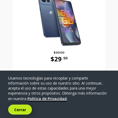
$39.99
$29
.99
Antes el precio era 39 dollars and 
Usamos tecnologías para recopilar y compartir
SELECCIONAR TELÉFONO
información sobre su uso de nuestro sitio. Al continuar,
acepta el uso de estas capacidades para una mejor
experiencia y otros propósitos. Obtenga más información
Comparar
en nuestra
Política de Privacidad
.
Cerrar