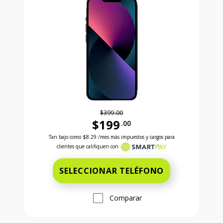
$399.00
$199
.00
Antes el precio era 399 dollars and 00 cents Ahora e
Tan bajo como
$8.29
/mes más impuestos y cargos para
clientes que califiquen con
SELECCIONAR TELÉFONO
Comparar