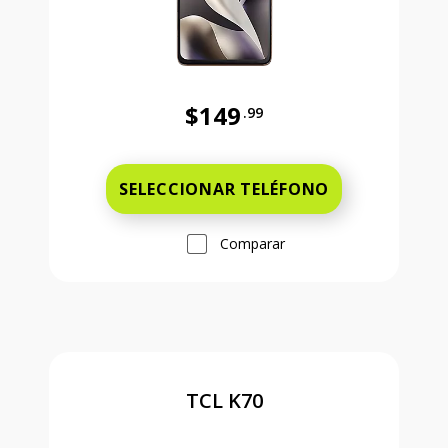
$149
.99
Antes el precio era 149 dollars and
SELECCIONAR TELÉFONO
Comparar
TCL K70