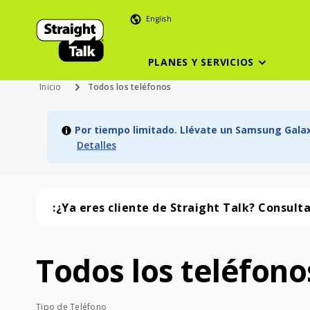
English
PLANES Y SERVICIOS
Inicio
Todos los teléfonos
Por tiempo limitado. Llévate un Samsung Galaxy
Detalles
:¿Ya eres cliente de Straight Talk? Consult
Todos los teléfono
Todos los teléfonos (57 phone )
Tipo de Teléfono