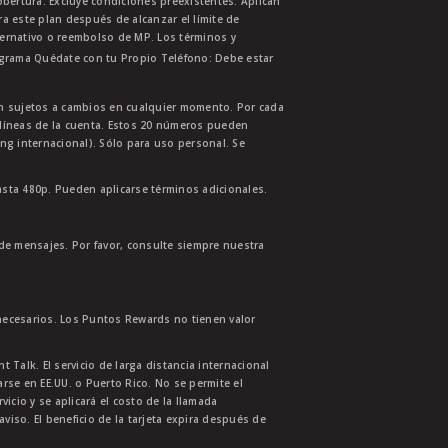
bertura. Excluye condiciones preexistentes. Aplican
ra este plan después de alcanzar el límite de
ternativo o reembolso de MP. Los términos y
ograma Quédate con tu Propio Teléfono: Debe estar
tán sujetos a cambios en cualquier momento. Por cada
s líneas de la cuenta. Estos 20 números pueden
ing internacional). Sólo para uso personal. Se
asta 480p. Pueden aplicarse términos adicionales.
 de mensajes. Por favor, consulte siempre nuestra
necesarios. Los Puntos Rewards no tienen valor
 Talk. El servicio de larga distancia internacional
se en EE.UU. o Puerto Rico. No se permite el
cio y se aplicará el costo de la llamada
aviso. El beneficio de la tarjeta expira después de