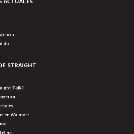
S ACTUALES
stencia
edido
DE STRAIGHT
raight Talk?
bertura
eciales
os en Walmart
ona
feline