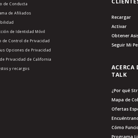
CLIENTE
o de Conducta
ama de Afiliados
Recargar
ibilidad
Activar
cción de Identidad Móvil
Obtener Asi
o de Control de Privacidad
Seguir Mi P
Sus Opciones de Privacidad
de Privacidad de California
ACERCA 
stos y recargos
TALK
¿Por qué St
Mapa de Co
Ofertas Esp
Encuéntran
Cómo Funci
Programa Li