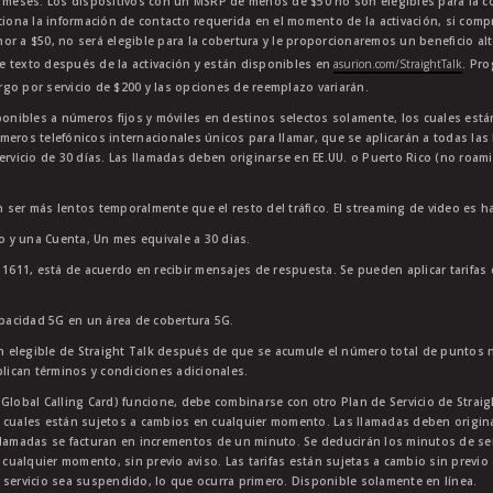
4 meses. Los dispositivos con un MSRP de menos de $50 no son elegibles para la co
ciona la información de contacto requerida en el momento de la activación, si comp
or a $50, no será elegible para la cobertura y le proporcionaremos un beneficio al
e texto después de la activación y están disponibles en
asurion.com/StraightTalk
. Pr
go por servicio de $200 y las opciones de reemplazo variarán.
sponibles a números fijos y móviles en destinos selectos solamente, los cuales es
meros telefónicos internacionales únicos para llamar, que se aplicarán a todas la
ervicio de 30 días. Las llamadas deben originarse en EE.UU. o Puerto Rico (no roam
 ser más lentos temporalmente que el resto del tráfico. El streaming de video es h
to y una Cuenta, Un mes equivale a 30 dias.
11611, está de acuerdo en recibir mensajes de respuesta. Se pueden aplicar tarifas
apacidad 5G en un área de cobertura 5G.
 elegible de Straight Talk después de que se acumule el número total de puntos 
plican términos y condiciones adicionales.
lobal Calling Card) funcione, debe combinarse con otro Plan de Servicio de Straight
 cuales están sujetos a cambios en cualquier momento. Las llamadas deben originar
lamadas se facturan en incrementos de un minuto. Se deducirán los minutos de servi
 cualquier momento, sin previo aviso. Las tarifas están sujetas a cambio sin previo 
 servicio sea suspendido, lo que ocurra primero. Disponible solamente en línea.