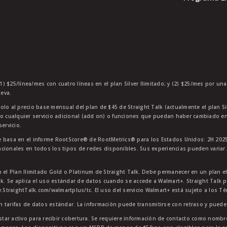
1) $25/línea/mes con cuatro líneas en el plan Silver Ilimitado; y (2) $25/mes por un
eva.
olo al precio base mensual del plan de $45 de Straight Talk (actualmente el plan Si
 o cualquier servicio adicional (add on) o funciones que puedan haber cambiado en
ervicio.
 basa en el informe RootScore® de RootMetrics® para los Estados Unidos: 2H 2025
cionales en todos los tipos de redes disponibles. Sus experiencias pueden variar.
n el Plan Ilimitado Gold o Platinum de Straight Talk. Debe permanecer en un plan e
lk. Se aplica el uso estándar de datos cuando se accede a Walmart+. Straight Talk p
StraightTalk.com/walmartplus/tc. El uso del servicio Walmart+ está sujeto a los T
en tarifas de datos estándar. La información puede transmitirse con retraso y puede 
star activo para recibir cobertura. Se requiere información de contacto como nombre