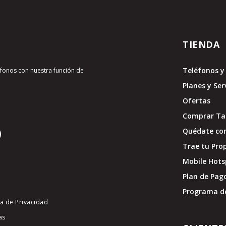
TIENDA
Teléfonos y 
léfonos con nuestra función de
Planes y Ser
Ofertas
Comprar Tar
Quédate con
Trae tu Pro
Mobile Hots
Plan de Pag
Programa d
ca de Privacidad
as