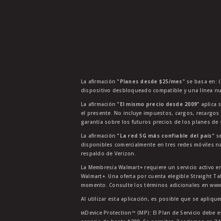
La afirmación
"Planes desde $25/mes"
se basa en: (
dispositivo desbloqueado compatible y una línea nu
La afirmación
"El mismo precio desde 2009"
aplica s
el presente. No incluye impuestos, cargos, recargos
garantía sobre los futuros precios de los planes de s
La afirmación
"La red 5G más confiable del país"
se
disponibles comercialmente en tres redes móviles na
respaldo de Verizon.
La Membresía Walmart+ requiere un servicio activo e
Walmart+. Una oferta por cuenta elegible Straight Ta
momento. Consulte los términos adicionales en www.
Al utilizar esta aplicación, es posible que se apliqu
ŧŧDevice Protection™ (MP): El Plan de Servicio debe e