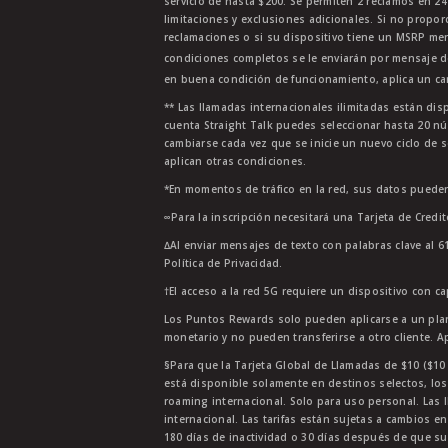
servicio de hasta $200. Se permiten 2 reclamos en 2
limitaciones y exclusiones adicionales. Si no propor
reclamaciones o si su dispositivo tiene un MSRP men
condiciones completos se le enviarán por mensaje d
en buena condición de funcionamiento, aplica un car
** Las llamadas internacionales ilimitadas están di
cuenta Straight Talk puedes seleccionar hasta 20 nú
cambiarse cada vez que se inicie un nuevo ciclo de s
aplican otras condiciones.
*En momentos de tráfico en la red, sus datos pueden
∞Para la inscripción necesitará una Tarjeta de Credi
∆Al enviar mensajes de texto con palabras clave al 6
Política de Privacidad.
†El acceso a la red 5G requiere un dispositivo con c
Los Puntos Rewards solo pueden aplicarse a un plan
monetario y no pueden transferirse a otro cliente. A
§Para que la Tarjeta Global de Llamadas de $10 ($10 G
está disponible solamente en destinos selectos, los
roaming internacional. Solo para uso personal. Las l
internacional. Las tarifas están sujetas a cambios en
180 días de inactividad o 30 días después de que su