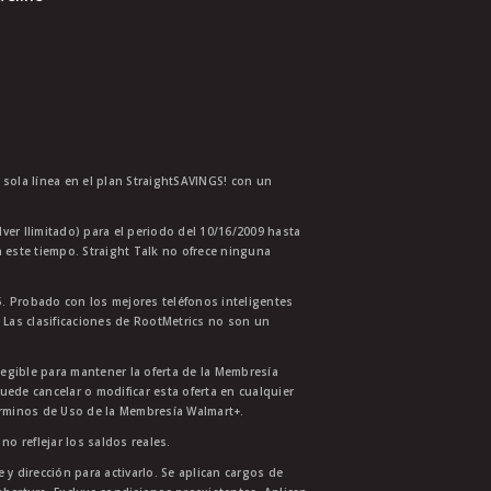
a sola línea en el plan StraightSAVINGS! con un
lver Ilimitado) para el periodo del 10/16/2009 hasta
 este tiempo. Straight Talk no ofrece ninguna
. Probado con los mejores teléfonos inteligentes
 Las clasificaciones de RootMetrics no son un
legible para mantener la oferta de la Membresía
uede cancelar o modificar esta oferta en cualquier
érminos de Uso de la Membresía Walmart+.
no reflejar los saldos reales.
 y dirección para activarlo. Se aplican cargos de