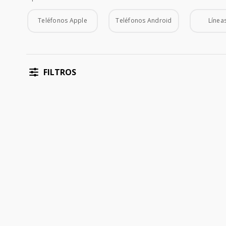
Tipo de Teléfono
Teléfonos Apple
Teléfonos Android
Líneas
FILTROS