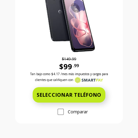
$149.99
$99
.99
Antes el precio era 149 dollars and 99 cents Ahora e
Tan bajo como
$4.17
/mes más impuestos y cargos para
clientes que califiquen con
SELECCIONAR TELÉFONO
Comparar