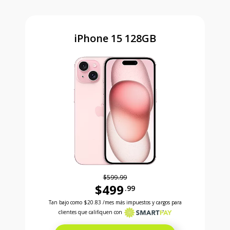
iPhone 15 128GB
$599.99
$499
.99
Antes el precio era 599 dollars and 99 cents Ahora e
Tan bajo como
$20.83
/mes más impuestos y cargos para
clientes que califiquen con