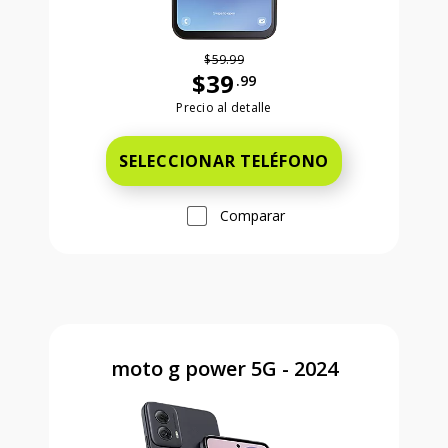
$59.99
$39
.99
Antes el precio era 59 dollars and 99
Precio al detalle
SELECCIONAR TELÉFONO
Comparar
moto g power 5G - 2024