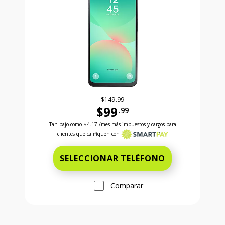
$149.99
$99
.99
Antes el precio era 149 dollars and 99 cents Ahora e
Tan bajo como
$4.17
/mes más impuestos y cargos para
clientes que califiquen con
SELECCIONAR TELÉFONO
Comparar