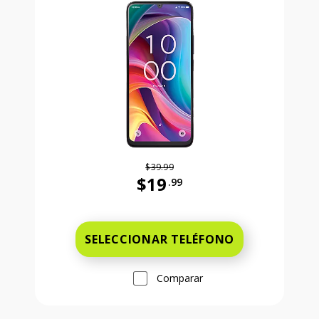
$39.99
$19
.99
Antes el precio era 39 dollars and 
SELECCIONAR TELÉFONO
Comparar