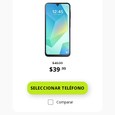
$49.99
$39
.99
Antes el precio era 49 dollars and 
SELECCIONAR TELÉFONO
Comparar