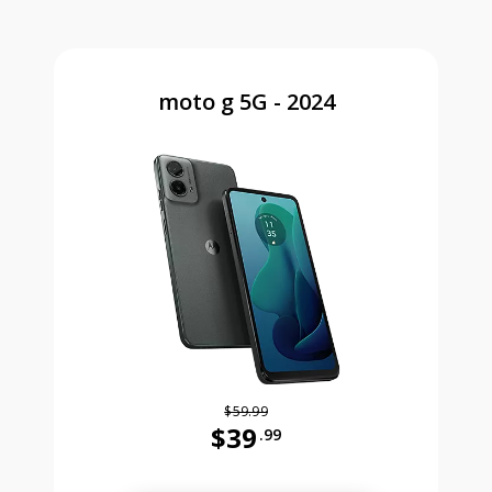
moto g 5G - 2024
$59.99
$39
.99
Antes el precio era 59 dollars and 