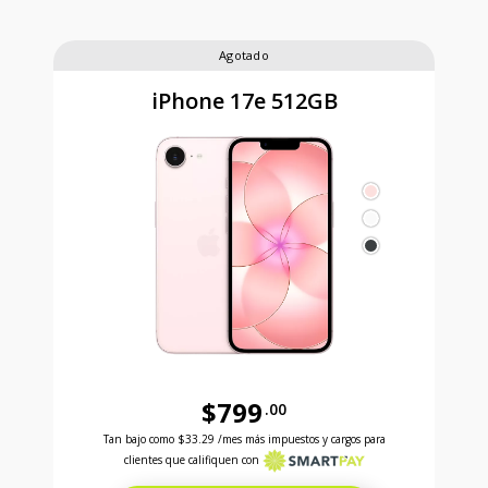
Agotado
iPhone 17e 512GB
$799
.00
Antes el precio era 799 dollars and 00 cents Ahora e
Tan bajo como
$33.29
/mes más impuestos y cargos para
clientes que califiquen con