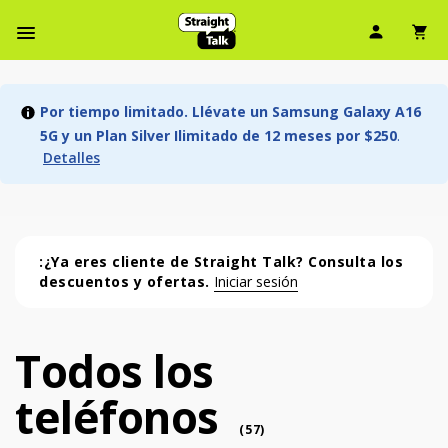
Ícono d
Ic
Menú de barra de navegación
Por tiempo limitado. Llévate un Samsung Galaxy A16
5G y un Plan Silver Ilimitado de 12 meses por $250
.
Detalles
:¿Ya eres cliente de Straight Talk? Consulta los
descuentos y ofertas.
Iniciar sesión
Todos los
Todos los teléfonos (57 phone )
teléfonos
phone
(
57
)