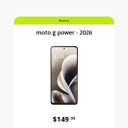
Nuevo
moto g power - 2026
$149
.99
Antes el precio era 149 dollars and