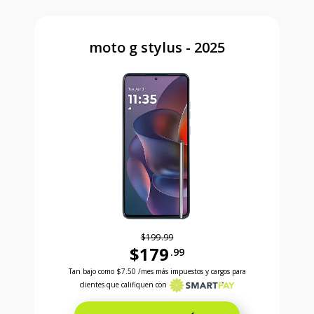
moto g stylus - 2025
$199.99
$179
.99
Antes el precio era 199 dollars and 99 cents Ahora e
Tan bajo como
$7.50
/mes más impuestos y cargos para
clientes que califiquen con