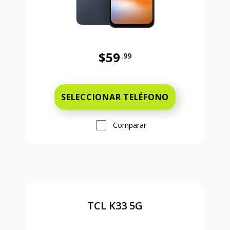
$59
.99
Antes el precio era 59 dollars and 
SELECCIONAR TELÉFONO
Comparar
TCL K33 5G