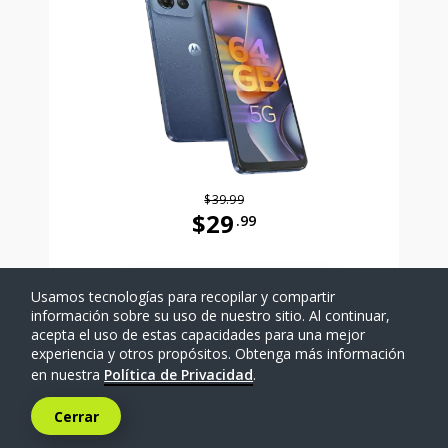
$39.99
$29
.99
Antes el precio era 39 dollars and 
Usamos tecnologías para recopilar y compartir
SELECCIONAR TELÉFONO
información sobre su uso de nuestro sitio. Al continuar,
acepta el uso de estas capacidades para una mejor
experiencia y otros propósitos. Obtenga más información
Comparar
en nuestra
Política de Privacidad
.
Cerrar