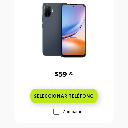
$59
.99
Antes el precio era 59 dollars and 
SELECCIONAR TELÉFONO
Comparar