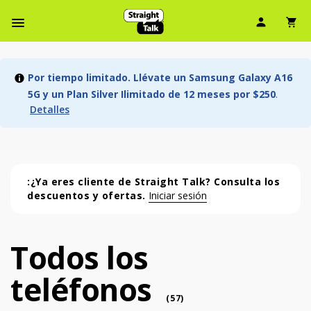
Ícono d
Ic
Menú de barra de navegación
Por tiempo limitado. Llévate un Samsung Galaxy A16
5G y un Plan Silver Ilimitado de 12 meses por $250
.
Detalles
:¿Ya eres cliente de Straight Talk? Consulta los
descuentos y ofertas.
Iniciar sesión
Todos los
Todos los teléfonos (57 phone )
teléfonos
phone
(
57
)