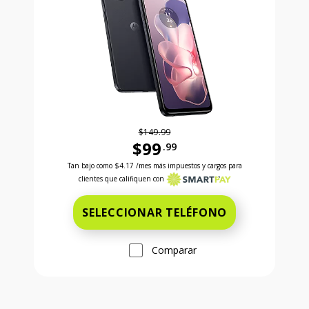
$149.99
$99
.99
Antes el precio era 149 dollars and 99 cents Ahora e
Tan bajo como
$4.17
/mes más impuestos y cargos para
clientes que califiquen con
SELECCIONAR TELÉFONO
Comparar