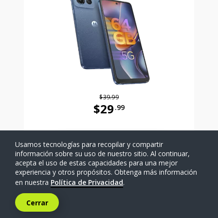
$39.99
$29
.99
Antes el precio era 39 dollars and 
Usamos tecnologías para recopilar y compartir
SELECCIONAR TELÉFONO
información sobre su uso de nuestro sitio. Al continuar,
acepta el uso de estas capacidades para una mejor
experiencia y otros propósitos. Obtenga más información
Comparar
en nuestra
Política de Privacidad
.
Cerrar