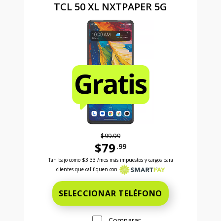
TCL 50 XL NXTPAPER 5G
$99.99
$79
.99
Antes el precio era 99 dollars and 99 cents Ahora el
Tan bajo como
$3.33
/mes más impuestos y cargos para
clientes que califiquen con
SELECCIONAR TELÉFONO
Comparar