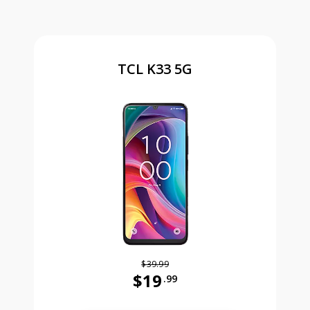
TCL K33 5G
$39.99
$19
.99
Antes el precio era 39 dollars and 