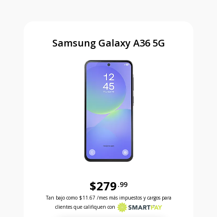
Samsung Galaxy A36 5G
$279
.99
Antes el precio era 279 dollars and 99 cents Ahora e
Tan bajo como
$11.67
/mes más impuestos y cargos para
clientes que califiquen con