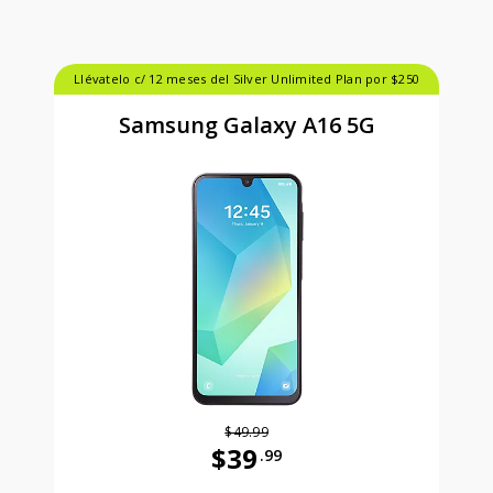
Llévatelo c/ 12 meses del Silver Unlimited Plan por $250
Samsung Galaxy A16 5G
$49.99
$39
.99
Antes el precio era 49 dollars and 