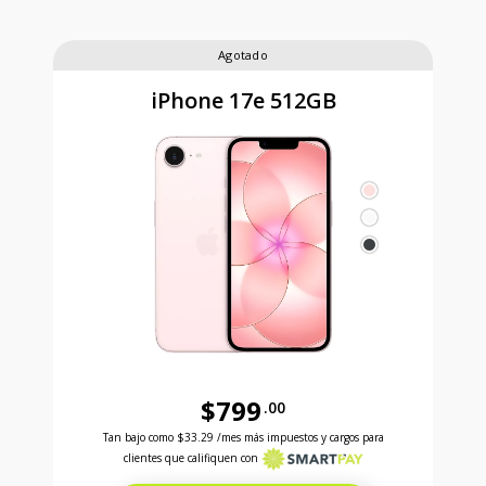
Agotado
iPhone 17e 512GB
$799
.00
Antes el precio era 799 dollars and 00 cents Ahora e
Tan bajo como
$33.29
/mes más impuestos y cargos para
clientes que califiquen con