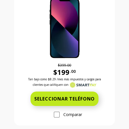
$399.00
$199
.00
Antes el precio era 399 dollars and 00 cents Ahora e
Tan bajo como
$8.29
/mes más impuestos y cargos para
clientes que califiquen con
SELECCIONAR TELÉFONO
Comparar