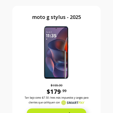
moto g stylus - 2025
$199.99
$179
.99
Antes el precio era 199 dollars and 99 cents Ahora e
Tan bajo como
$7.50
/mes más impuestos y cargos para
clientes que califiquen con