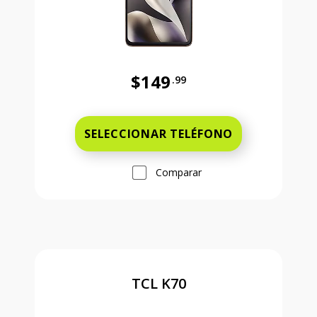
$149
.99
Antes el precio era 149 dollars and
SELECCIONAR TELÉFONO
Comparar
TCL K70