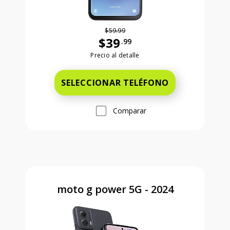
$59.99
$39
.99
Antes el precio era 59 dollars and 99
Precio al detalle
SELECCIONAR TELÉFONO
Comparar
moto g power 5G - 2024