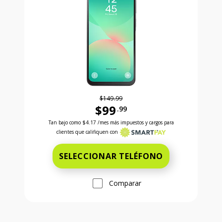
$149.99
$99
.99
Antes el precio era 149 dollars and 99 cents Ahora e
Tan bajo como
$4.17
/mes más impuestos y cargos para
clientes que califiquen con
SELECCIONAR TELÉFONO
Comparar