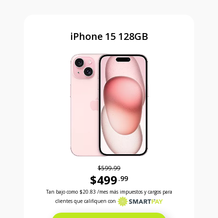
iPhone 15 128GB
$599.99
$499
.99
Antes el precio era 599 dollars and 99 cents Ahora e
Tan bajo como
$20.83
/mes más impuestos y cargos para
clientes que califiquen con