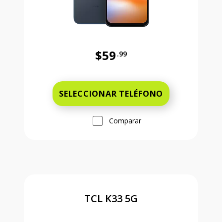
$59
.99
Antes el precio era 59 dollars and 
SELECCIONAR TELÉFONO
Comparar
TCL K33 5G