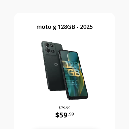
moto g 128GB - 2025
$79.99
$59
.99
Antes el precio era 79 dollars and 