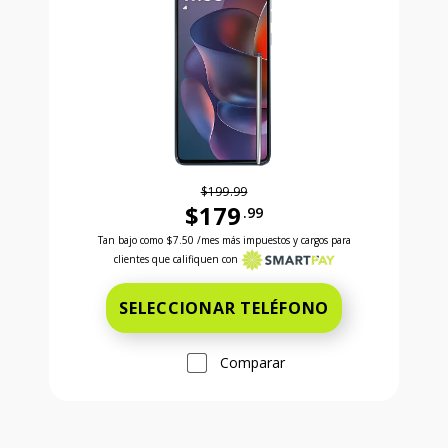
$199.99
$179
.99
Antes el precio era 199 dollars and 99 cents Ahora e
Tan bajo como
$7.50
/mes más impuestos y cargos para
clientes que califiquen con
SELECCIONAR TELÉFONO
Comparar