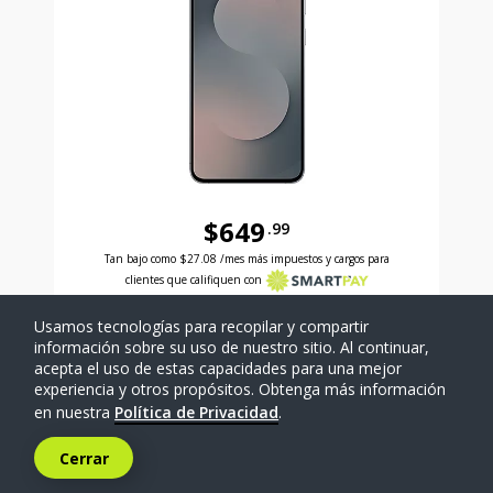
$649
.99
Antes el precio era 649 dollars and 99 cents Ahora e
Tan bajo como
$27.08
/mes más impuestos y cargos para
clientes que califiquen con
Usamos tecnologías para recopilar y compartir
SELECCIONAR TELÉFONO
información sobre su uso de nuestro sitio. Al continuar,
acepta el uso de estas capacidades para una mejor
experiencia y otros propósitos. Obtenga más información
Comparar
en nuestra
Política de Privacidad
.
Cerrar