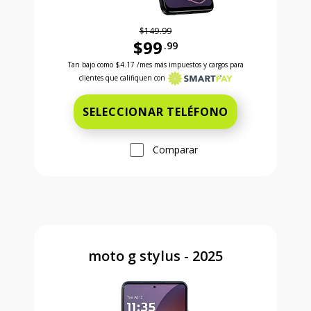
$149.99
$99
.99
Antes el precio era 149 dollars and 99 cents Ahora e
Tan bajo como
$4.17
/mes más impuestos y cargos para
clientes que califiquen con
SELECCIONAR TELÉFONO
Comparar
moto g stylus - 2025