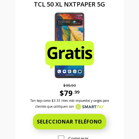
TCL 50 XL NXTPAPER 5G
$99.99
$79
.99
Antes el precio era 99 dollars and 99 cents Ahora el
Tan bajo como
$3.33
/mes más impuestos y cargos para
clientes que califiquen con
SELECCIONAR TELÉFONO
Comparar