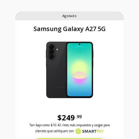
Agotado
Samsung Galaxy A27 5G
$249
.99
Antes el precio era 249 dollars and 99 cents Ahora e
Tan bajo como
$10.42
/mes más impuestos y cargos para
clientes que califiquen con