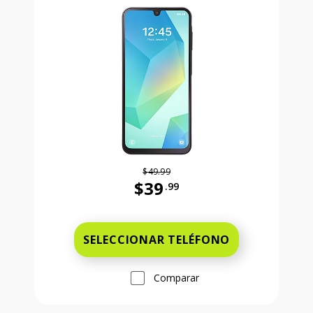
$49.99
$39
.99
Antes el precio era 49 dollars and 
SELECCIONAR TELÉFONO
Comparar