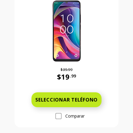
$39.99
$19
.99
Antes el precio era 39 dollars and 
SELECCIONAR TELÉFONO
Comparar