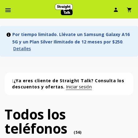
Ícono d
Ic
Menú de barra de navegación
Por tiempo limitado. Llévate un Samsung Galaxy A16
5G y un Plan Silver Ilimitado de 12 meses por $250
.
Detalles
:¿Ya eres cliente de Straight Talk? Consulta los
descuentos y ofertas.
Iniciar sesión
Todos los
Todos los teléfonos (56 phone )
teléfonos
phone
(
56
)