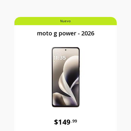
Nuevo
moto g power - 2026
$149
.99
Antes el precio era 149 dollars and