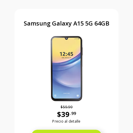
Samsung Galaxy A15 5G 64GB
$59.99
$39
.99
Antes el precio era 59 dollars and 99
Precio al detalle