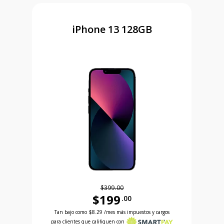
iPhone 13 128GB
$399.00
$199
.00
Antes el precio era 399 dollars and 00 cents Ahora
 and 99 cents Ahora el precio es 99 dollars and 99 cents
Tan bajo como
$8.29
/mes más impuestos y cargos
para clientes que califiquen con