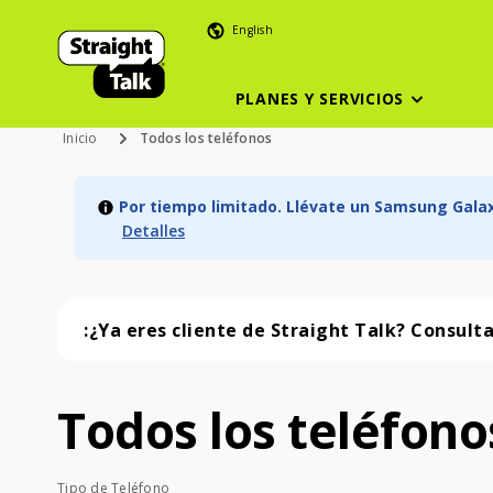
English
PLANES Y SERVICIOS
Inicio
Todos los teléfonos
Por tiempo limitado. Llévate un Samsung Galaxy
Detalles
:¿Ya eres cliente de Straight Talk? Consult
Todos los teléfono
Todos los teléfonos (57 phone )
Tipo de Teléfono