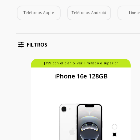
Tipo de Teléfono
Teléfonos Apple
Teléfonos Android
Líneas
FILTROS
$199 con el plan Silver Ilimitado o superior
iPhone 16e 128GB