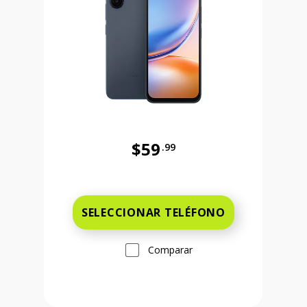
$59
.99
Antes el precio era 59 dollars and 
 and 99 cents Ahora el precio es 149 dollars and 99 cents
SELECCIONAR TELÉFONO
Comparar