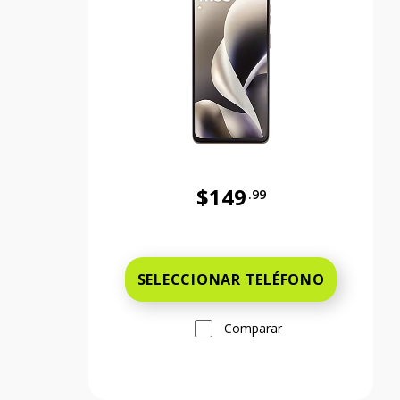
$149
.99
Antes el precio era 149 dollars
SELECCIONAR TELÉFONO
Comparar