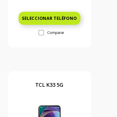
Antes el precio era 49 dollars and 99 c
SELECCIONAR TELÉFONO
Comparar
TCL K33 5G