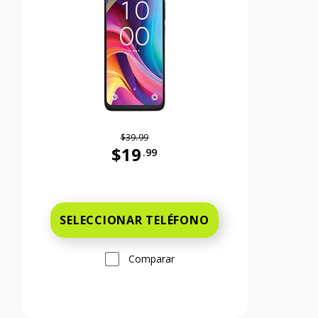
$39.99
$19
.99
99 cents Ahora el precio es 59 dollars and 99 cents
Antes el precio era 39 dollars and 99 c
SELECCIONAR TELÉFONO
Comparar