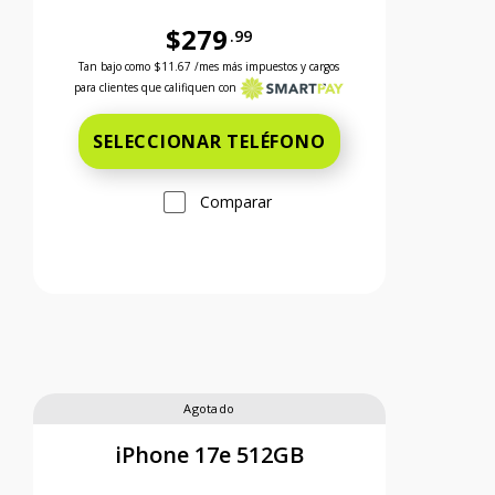
$279
.99
 el precio es 299 dollars and 99 cents
Antes el precio era 279 dollars and 99 cents Ahora el 
Tan bajo como
$11.67
/mes más impuestos y cargos
para clientes que califiquen con
SELECCIONAR TELÉFONO
Comparar
Agotado
iPhone 17e 512GB