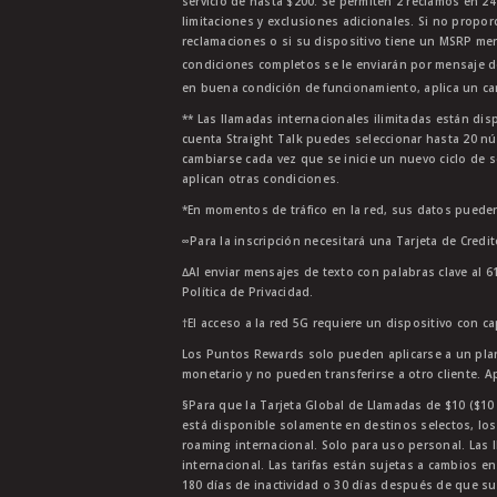
servicio de hasta $200. Se permiten 2 reclamos en 2
limitaciones y exclusiones adicionales. Si no propor
reclamaciones o si su dispositivo tiene un MSRP men
condiciones completos se le enviarán por mensaje d
en buena condición de funcionamiento, aplica un car
** Las llamadas internacionales ilimitadas están di
cuenta Straight Talk puedes seleccionar hasta 20 nú
cambiarse cada vez que se inicie un nuevo ciclo de s
aplican otras condiciones.
*En momentos de tráfico en la red, sus datos pueden
∞Para la inscripción necesitará una Tarjeta de Credi
∆Al enviar mensajes de texto con palabras clave al 6
Política de Privacidad.
†El acceso a la red 5G requiere un dispositivo con c
Los Puntos Rewards solo pueden aplicarse a un plan
monetario y no pueden transferirse a otro cliente. A
§Para que la Tarjeta Global de Llamadas de $10 ($10 G
está disponible solamente en destinos selectos, los
roaming internacional. Solo para uso personal. Las l
internacional. Las tarifas están sujetas a cambios en
180 días de inactividad o 30 días después de que su