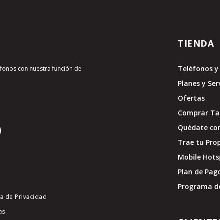
TIENDA
Teléfonos y 
léfonos con nuestra función de
Planes y Ser
Ofertas
Comprar Tar
Quédate con
Trae tu Pro
Mobile Hots
Plan de Pag
Programa d
ca de Privacidad
as