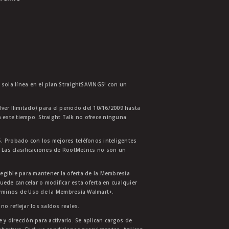
a sola línea en el plan StraightSAVINGS! con un
lver Ilimitado) para el periodo del 10/16/2009 hasta
 este tiempo. Straight Talk no ofrece ninguna
. Probado con los mejores teléfonos inteligentes
 Las clasificaciones de RootMetrics no son un
legible para mantener la oferta de la Membresía
uede cancelar o modificar esta oferta en cualquier
érminos de Uso de la Membresía Walmart+.
no reflejar los saldos reales.
 y dirección para activarlo. Se aplican cargos de