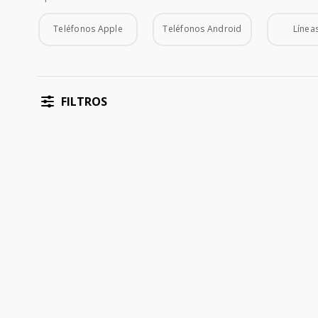
Tipo de Teléfono
Teléfonos Apple
Teléfonos Android
Líneas
FILTROS