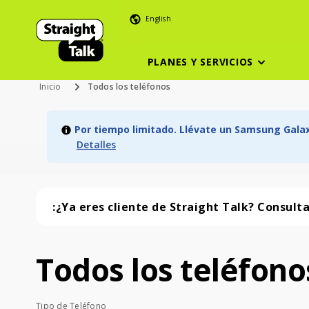
English
PLANES Y SERVICIOS
Inicio
Todos los teléfonos
Por tiempo limitado. Llévate un Samsung Galaxy
Detalles
:¿Ya eres cliente de Straight Talk? Consult
Todos los teléfono
Todos los teléfonos (57 phone )
Tipo de Teléfono