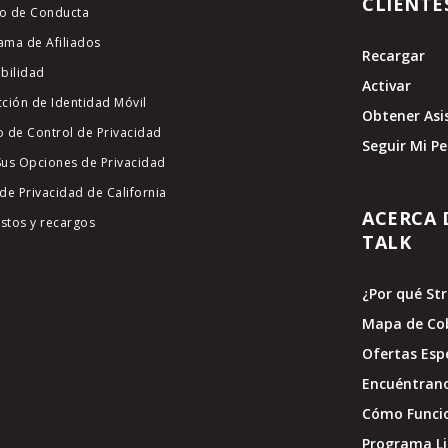
CLIENTE
o de Conducta
ama de Afiliados
Recargar
ibilidad
Activar
cción de Identidad Móvil
Obtener Asi
o de Control de Privacidad
Seguir Mi P
Sus Opciones de Privacidad
de Privacidad de California
ACERCA 
stos y recargos
TALK
¿Por qué St
Mapa de Co
Ofertas Esp
Encuéntran
Cómo Funci
Programa Li