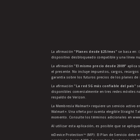
La afirmación
"Planes desde $25/mes"
se basa en: (
dispositivo desbloqueado compatible y una línea nu
La afirmación
"El mismo precio desde 2009"
aplica s
el presente. No incluye impuestos, cargos, recargos
garantía sobre los futuros precios de los planes de s
La afirmación
"La red 5G más confiable del país"
se
disponibles comercialmente en tres redes móviles na
respaldo de Verizon.
La Membresía Walmart+ requiere un servicio activo e
Walmart+. Una oferta por cuenta elegible Straight Ta
momento. Consulte los términos adicionales en www.
Al utilizar esta aplicación, es posible que se apliqu
ŧŧDevice Protection™ (MP): El Plan de Servicio debe e