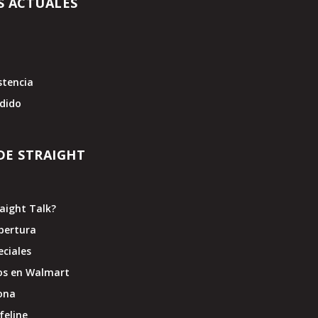
S ACTUALES
stencia
edido
DE STRAIGHT
raight Talk?
bertura
eciales
os en Walmart
ona
feline