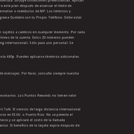
bertura. Excluye condiciones preexistentes. Aplican
ra este plan después de alcanzar el límite de
ternativo o reembolso de MP. Los términos y
ograma Quédate con tu Propio Teléfono: Debe estar
tán sujetos a cambios en cualquier momento. Por cada
s líneas de la cuenta. Estos 20 números pueden
ing internacional). Sólo para uso personal. Se
asta 480p. Pueden aplicarse términos adicionales.
 de mensajes. Por favor, consulte siempre nuestra
necesarios. Los Puntos Rewards no tienen valor
 Talk. El servicio de larga distancia internacional
se en EE.UU. o Puerto Rico. No se permite el
cio y se aplicará el costo de la llamada
aviso. El beneficio de la tarjeta expira después de