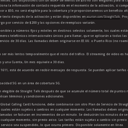
4 meses. Los dispositivos con un MSRP de menos de $50 no son elegibles para la co
ciona la información de contacto requerida en el momento de la activación, si comp
or a $50, no será elegible para la cobertura y le proporcionaremos un beneficio al
e texto después de la activación y están disponibles en
asurion.com/StraightTalk
. Pr
go por servicio de $200 y las opciones de reemplazo variarán.
sponibles a números fijos y móviles en destinos selectos solamente, los cuales es
meros telefónicos internacionales únicos para llamar, que se aplicarán a todas la
ervicio de 30 días. Las llamadas deben originarse en EE.UU. o Puerto Rico (no roam
 ser más lentos temporalmente que el resto del tráfico. El streaming de video es h
to y una Cuenta, Un mes equivale a 30 dias.
11611, está de acuerdo en recibir mensajes de respuesta. Se pueden aplicar tarifas
apacidad 5G en un área de cobertura 5G.
 elegible de Straight Talk después de que se acumule el número total de puntos 
plican términos y condiciones adicionales.
lobal Calling Card) funcione, debe combinarse con otro Plan de Servicio de Straight
 cuales están sujetos a cambios en cualquier momento. Las llamadas deben originar
lamadas se facturan en incrementos de un minuto. Se deducirán los minutos de servi
 cualquier momento, sin previo aviso. Las tarifas están sujetas a cambio sin previo 
 servicio sea suspendido, lo que ocurra primero. Disponible solamente en línea.