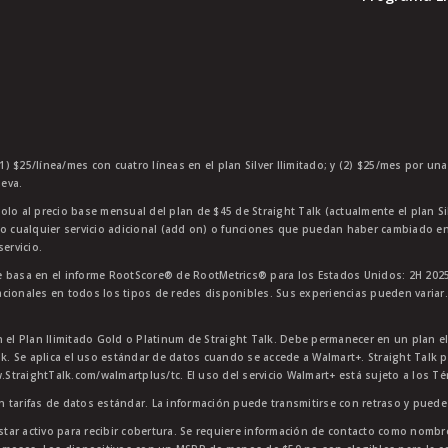
1) $25/línea/mes con cuatro líneas en el plan Silver Ilimitado; y (2) $25/mes por un
eva.
olo al precio base mensual del plan de $45 de Straight Talk (actualmente el plan Si
 o cualquier servicio adicional (add on) o funciones que puedan haber cambiado en
ervicio.
 basa en el informe RootScore® de RootMetrics® para los Estados Unidos: 2H 2025
cionales en todos los tipos de redes disponibles. Sus experiencias pueden variar.
n el Plan Ilimitado Gold o Platinum de Straight Talk. Debe permanecer en un plan e
lk. Se aplica el uso estándar de datos cuando se accede a Walmart+. Straight Talk p
StraightTalk.com/walmartplus/tc. El uso del servicio Walmart+ está sujeto a los T
en tarifas de datos estándar. La información puede transmitirse con retraso y puede 
star activo para recibir cobertura. Se requiere información de contacto como nombre