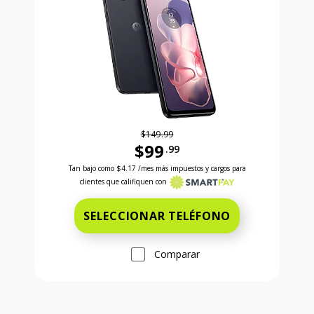
$149.99
$99
.99
Antes el precio era 149 dollars and 99 cents Ahora e
Tan bajo como
$4.17
/mes más impuestos y cargos para
clientes que califiquen con
SELECCIONAR TELÉFONO
Comparar