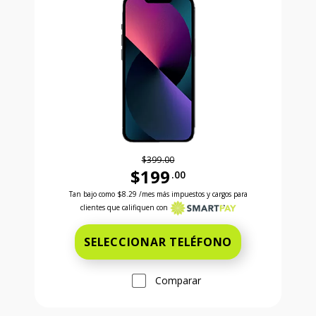
$399.00
$199
.00
Antes el precio era 399 dollars and 00 cents Ahora e
Tan bajo como
$8.29
/mes más impuestos y cargos para
clientes que califiquen con
SELECCIONAR TELÉFONO
Comparar