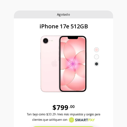
Agotado
iPhone 17e 512GB
$799
.00
Antes el precio era 799 dollars and 00 cents Ahora e
Tan bajo como
$33.29
/mes más impuestos y cargos para
clientes que califiquen con