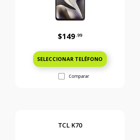
$149
.99
Antes el precio era 149 dollars and
SELECCIONAR TELÉFONO
Comparar
TCL K70