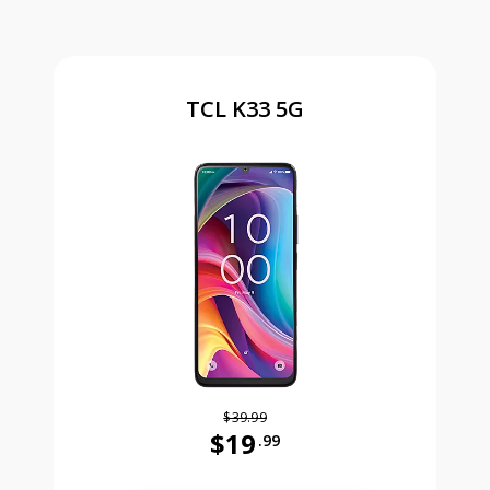
TCL K33 5G
$39.99
$19
.99
Antes el precio era 39 dollars and 