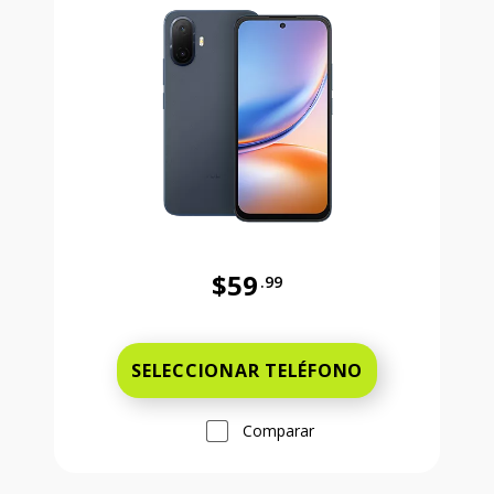
$59
.99
Antes el precio era 59 dollars and 
SELECCIONAR TELÉFONO
Comparar