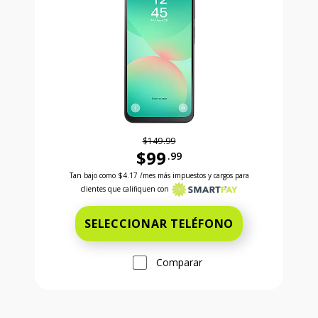
$149.99
$99
.99
Antes el precio era 149 dollars and 99 cents Ahora e
Tan bajo como
$4.17
/mes más impuestos y cargos para
clientes que califiquen con
SELECCIONAR TELÉFONO
Comparar