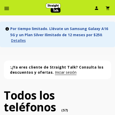
Ícono d
Ic
Menú de barra de navegación
Por tiempo limitado. Llévate un Samsung Galaxy A16
5G y un Plan Silver Ilimitado de 12 meses por $250
.
Detalles
:¿Ya eres cliente de Straight Talk? Consulta los
descuentos y ofertas.
Iniciar sesión
Todos los
Todos los teléfonos (57 phone )
teléfonos
phone
(
57
)