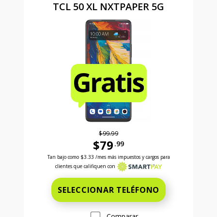
TCL 50 XL NXTPAPER 5G
$99.99
$79
.99
Antes el precio era 99 dollars and 99 cents Ahora el
Tan bajo como
$3.33
/mes más impuestos y cargos para
clientes que califiquen con
SELECCIONAR TELÉFONO
Comparar