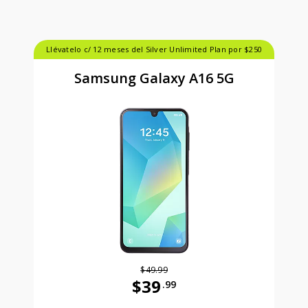
Llévatelo c/ 12 meses del Silver Unlimited Plan por $250
Samsung Galaxy A16 5G
$49.99
$39
.99
Antes el precio era 49 dollars and 