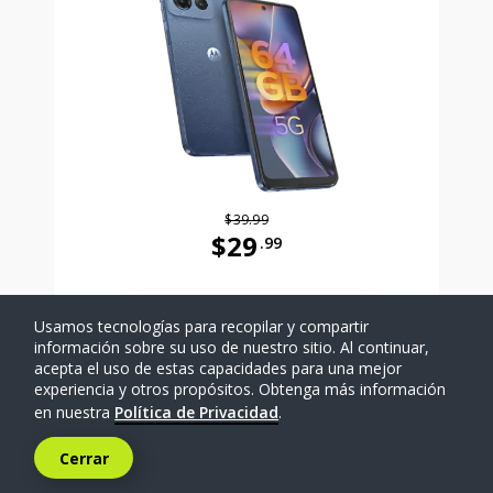
$39.99
$29
.99
Antes el precio era 39 dollars and 
Usamos tecnologías para recopilar y compartir
SELECCIONAR TELÉFONO
información sobre su uso de nuestro sitio. Al continuar,
acepta el uso de estas capacidades para una mejor
experiencia y otros propósitos. Obtenga más información
Comparar
en nuestra
Política de Privacidad
.
Cerrar