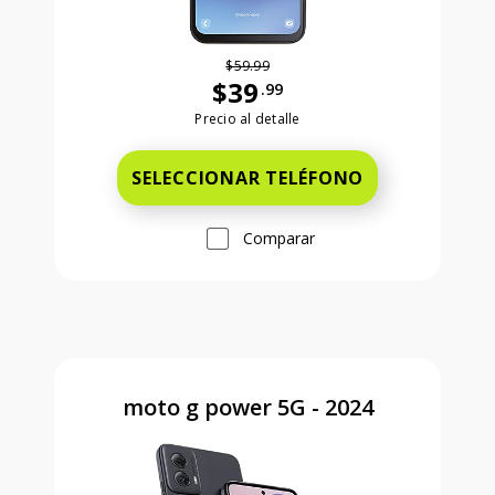
$59.99
$39
.99
Antes el precio era 59 dollars and 99
Precio al detalle
SELECCIONAR TELÉFONO
Comparar
moto g power 5G - 2024