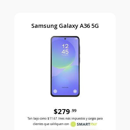
Samsung Galaxy A36 5G
$279
.99
Antes el precio era 279 dollars and 99 cents Ahora e
Tan bajo como
$11.67
/mes más impuestos y cargos para
clientes que califiquen con