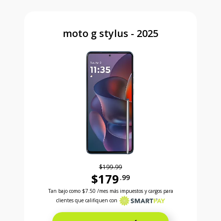
moto g stylus - 2025
$199.99
$179
.99
Antes el precio era 199 dollars and 99 cents Ahora e
Tan bajo como
$7.50
/mes más impuestos y cargos para
clientes que califiquen con