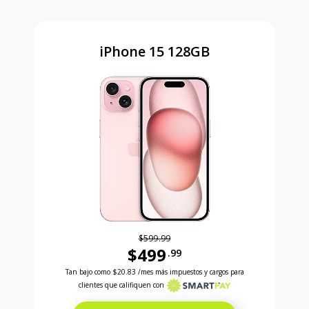
iPhone 15 128GB
$599.99
$499
.99
Antes el precio era 599 dollars and 99 cents Ahora e
Tan bajo como
$20.83
/mes más impuestos y cargos para
clientes que califiquen con