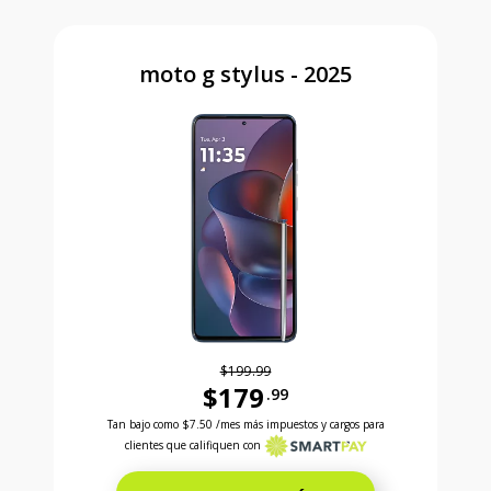
moto g stylus - 2025
$199.99
$179
.99
Antes el precio era 199 dollars and 99 cents Ahora e
Tan bajo como
$7.50
/mes más impuestos y cargos para
clientes que califiquen con