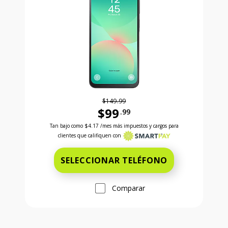
$149.99
$99
.99
Antes el precio era 149 dollars and 99 cents Ahora e
Tan bajo como
$4.17
/mes más impuestos y cargos para
clientes que califiquen con
SELECCIONAR TELÉFONO
Comparar