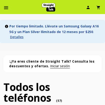
Ícono d
Ic
Menú de barra de navegación
Por tiempo limitado. Llévate un Samsung Galaxy A16
5G y un Plan Silver Ilimitado de 12 meses por $250
.
Detalles
:¿Ya eres cliente de Straight Talk? Consulta los
descuentos y ofertas.
Iniciar sesión
Todos los
Todos los teléfonos (57 phone )
teléfonos
phone
(
57
)