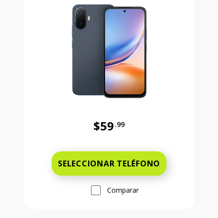
$59
.99
Antes el precio era 59 dollars and 
SELECCIONAR TELÉFONO
Comparar