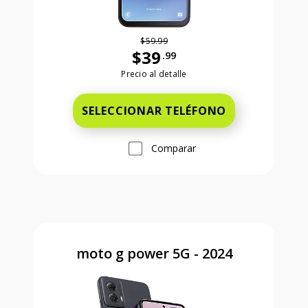
$59.99
$39
.99
Antes el precio era 59 dollars and 99
Precio al detalle
SELECCIONAR TELÉFONO
Comparar
moto g power 5G - 2024