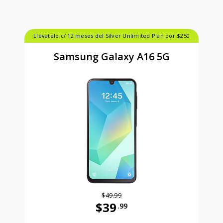
Llévatelo c/ 12 meses del Silver Unlimited Plan por $250
Samsung Galaxy A16 5G
$49.99
$39
.99
Antes el precio era 49 dollars and 