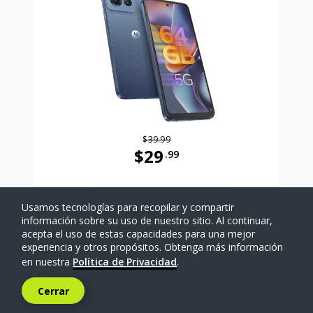
$39.99
$29
.99
Antes el precio era 39 dollars and 
Usamos tecnologías para recopilar y compartir
SELECCIONAR TELÉFONO
información sobre su uso de nuestro sitio. Al continuar,
acepta el uso de estas capacidades para una mejor
experiencia y otros propósitos. Obtenga más información
Comparar
en nuestra
Política de Privacidad
.
Cerrar