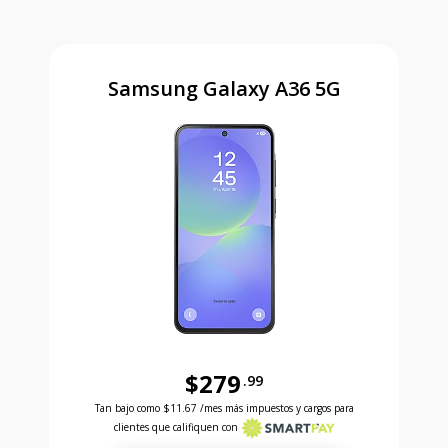
Samsung Galaxy A36 5G
$279
.99
Antes el precio era 279 dollars and 99 cents Ahora e
Tan bajo como
$11.67
/mes más impuestos y cargos para
clientes que califiquen con