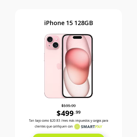
iPhone 15 128GB
$599.99
$499
.99
Antes el precio era 599 dollars and 99 cents Ahora e
Tan bajo como
$20.83
/mes más impuestos y cargos para
clientes que califiquen con