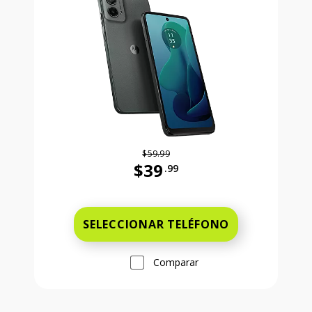
$59.99
$39
.99
Antes el precio era 59 dollars and 
SELECCIONAR TELÉFONO
Comparar