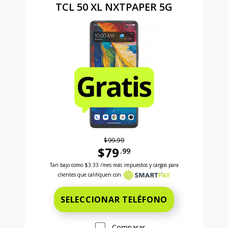
TCL 50 XL NXTPAPER 5G
$99.99
$79
.99
Antes el precio era 99 dollars and 99 cents Ahora el
Tan bajo como
$3.33
/mes más impuestos y cargos para
clientes que califiquen con
SELECCIONAR TELÉFONO
Comparar