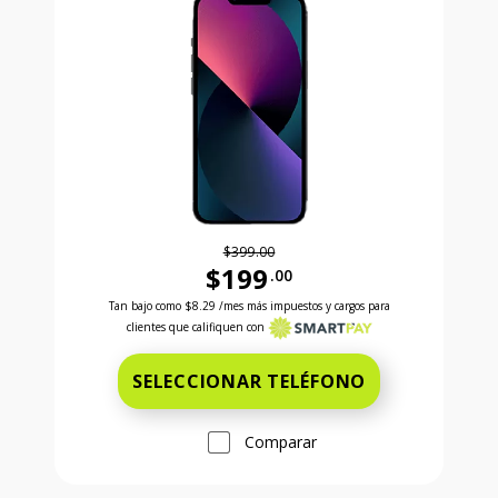
$399.00
$199
.00
Antes el precio era 399 dollars and 00 cents Ahora e
Tan bajo como
$8.29
/mes más impuestos y cargos para
clientes que califiquen con
SELECCIONAR TELÉFONO
Comparar