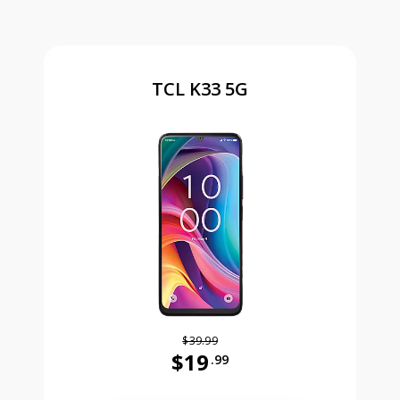
TCL K33 5G
$39.99
$19
.99
Antes el precio era 39 dollars and 