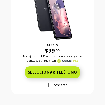
$149.99
$99
.99
Antes el precio era 149 dollars and 99 cents Ahora e
Tan bajo como
$4.17
/mes más impuestos y cargos para
clientes que califiquen con
SELECCIONAR TELÉFONO
Comparar