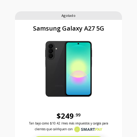
Agotado
Samsung Galaxy A27 5G
$249
.99
Antes el precio era 249 dollars and 99 cents Ahora e
Tan bajo como
$10.42
/mes más impuestos y cargos para
clientes que califiquen con