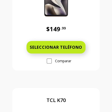
$149
.99
Antes el precio era 149 dollars and
SELECCIONAR TELÉFONO
Comparar
TCL K70